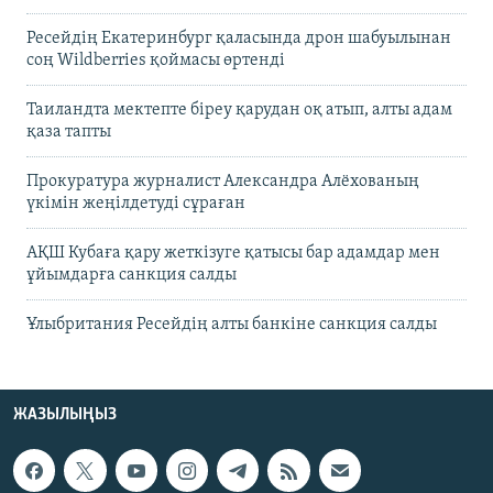
Ресейдің Екатеринбург қаласында дрон шабуылынан
соң Wildberries қоймасы өртенді
Таиландта мектепте біреу қарудан оқ атып, алты адам
қаза тапты
Прокуратура журналист Александра Алёхованың
үкімін жеңілдетуді сұраған
АҚШ Кубаға қару жеткізуге қатысы бар адамдар мен
ұйымдарға санкция салды
Ұлыбритания Ресейдің алты банкіне санкция салды
ЖАЗЫЛЫҢЫЗ