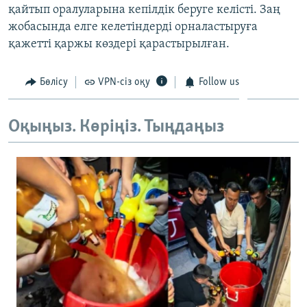
қайтып оралуларына кепілдік беруге келісті. Заң
ЖАЗЫЛЫҢЫЗ
жобасында елге келетіндерді орналастыруға
қажетті қаржы көздері қарастырылған.
Басқа тілдерде
Бөлісу
VPN-сіз оқу
Follow us
Оқыңыз. Көріңіз. Тыңдаңыз