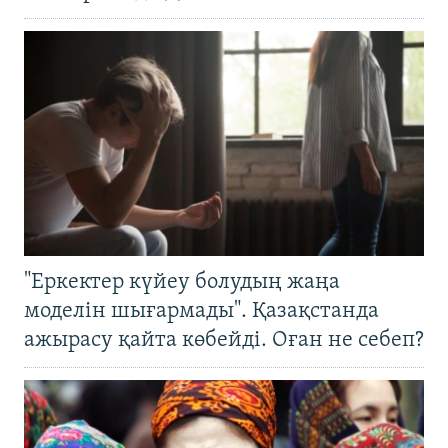
"Еркектер күйеу болудың жаңа
моделін шығармады". Қазақстанда
ажырасу қайта көбейді. Оған не себеп?