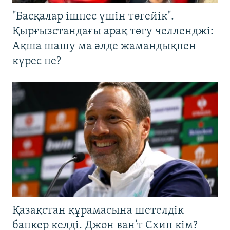
"Басқалар ішпес үшін төгейік".
Қырғызстандағы арақ төгу челленджі:
Ақша шашу ма әлде жамандықпен
күрес пе?
Қазақстан құрамасына шетелдік
бапкер келді. Джон ван’т Схип кім?