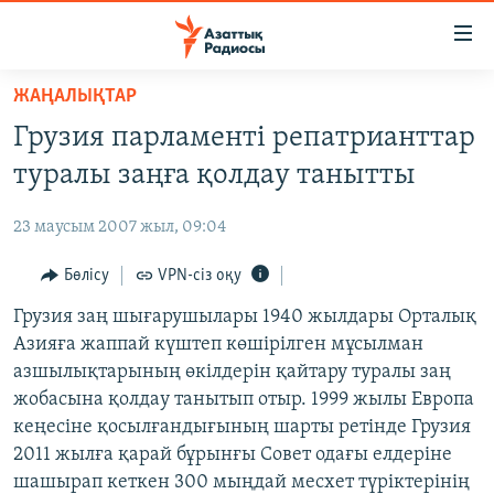
Accessibility
links
Skip
ЖАҢАЛЫҚТАР
to
ЖАҢАЛЫҚТАР
Грузия парламенті репатрианттар
main
САЯСАТ
content
туралы заңға қолдау танытты
AZATTYQTV
Skip
to
23 маусым 2007 жыл, 09:04
ҚАҢТАР ОҚИҒАСЫ
main
АДАМ ҚҰҚЫҚТАРЫ
Бөлісу
VPN-сіз оқу
Navigation
Skip
ӘЛЕУМЕТ
Грузия заң шығарушылары 1940 жылдары Орталық
to
Азияға жаппай күштеп көшірілген мұсылман
ӘЛЕМ
Search
азшылықтарының өкілдерін қайтару туралы заң
АРНАЙЫ ЖОБАЛАР
жобасына қолдау танытып отыр. 1999 жылы Европа
кеңесіне қосылғандығының шарты ретінде Грузия
Русский
2011 жылға қарай бұрынғы Совет одағы елдеріне
шашырап кеткен 300 мыңдай месхет түріктерінің