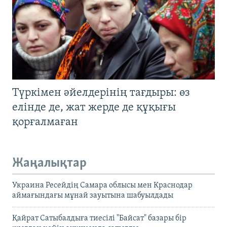
Түркімен әйелдерінің тағдыры: өз
елінде де, жат жерде де құқығы
қорғалмаған
Жаңалықтар
Украина Ресейдің Самара облысы мен Краснодар
аймағындағы мұнай зауытына шабуылдады
Қайрат Сатыбалдыға тиесілі "Байсат" базары бір