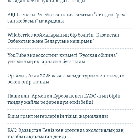
жылдан кейін аукционда сатылды
АҚШ сенаты Ресейге санкция салатын "Линдси Грэм
заң жобасын" мақұлдады
Wildberries қоймаларының бір бөлігін "Қазақстан,
Өзбекстан және Беларуське көшірмек"
YouTube видеохостинг қызметі "Русская община"
ұйымының екі арнасын бұғаттады
Орталық Азия 2025 жылы әлемде туризм ең жылдам
өскен өңір атанды
Пашинян: Армения Еуроодақ пен ЕАЭО-ның бірін
таңдау жайлы референдум өткізбейді
Білім грант иегерлерінің тізімі жарияланды
БАҚ: Қазақстан Теңіз кен орнында экологиялық заң
талабы сақталмаған дейді