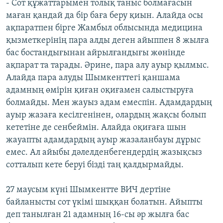
- Сот құжаттарымен толық таныс болмағасын
маған қандай да бір баға беру қиын. Алайда осы
ақпаратпен бірге Жамбыл облысында медицина
қызметкерінің пара алды деген айыппен 8 жылға
бас бостандығынан айрылғандығы жөнінде
ақпарат та тарады. Әрине, пара алу ауыр қылмыс.
Алайда пара алуды Шымкенттегі қаншама
адамның өмірін қиған оқиғамен салыстыруға
болмайды. Мен жауыз адам емеспін. Адамдардың
ауыр жазаға кесілгенінен, олардың жақсы болып
кететіне де сенбеймін. Алайда оқиғаға шын
жауапты адамдардың ауыр жазаланбауы дұрыс
емес. Ал айыбы дәлелденбегендердің жазықсыз
сотталып кете беруі бізді таң қалдырмайды.
27 маусым күні Шымкентте ВИЧ дертіне
байланысты сот үкімі шыққан болатын. Айыпты
деп танылған 21 адамның 16-сы әр жылға бас