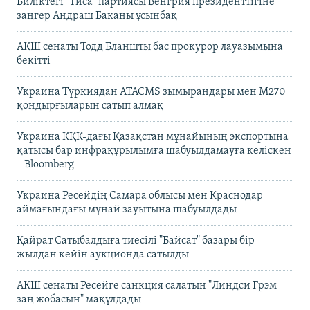
Биліктегі "Тиса" партиясы Венгрия президенттігіне
заңгер Андраш Баканы ұсынбақ
АҚШ сенаты Тодд Бланшты бас прокурор лауазымына
бекітті
Украина Түркиядан ATACMS зымырандары мен M270
қондырғыларын сатып алмақ
Украина КҚК-дағы Қазақстан мұнайының экспортына
қатысы бар инфрақұрылымға шабуылдамауға келіскен
– Bloomberg
Украина Ресейдің Самара облысы мен Краснодар
аймағындағы мұнай зауытына шабуылдады
Қайрат Сатыбалдыға тиесілі "Байсат" базары бір
жылдан кейін аукционда сатылды
АҚШ сенаты Ресейге санкция салатын "Линдси Грэм
заң жобасын" мақұлдады