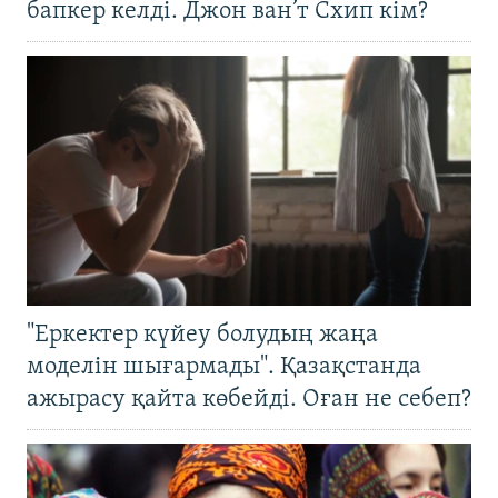
бапкер келді. Джон ван’т Схип кім?
"Еркектер күйеу болудың жаңа
моделін шығармады". Қазақстанда
ажырасу қайта көбейді. Оған не себеп?