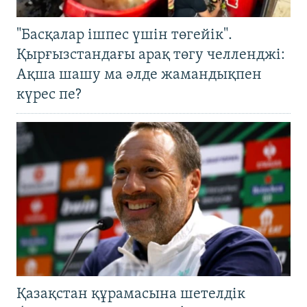
"Басқалар ішпес үшін төгейік".
Қырғызстандағы арақ төгу челленджі:
Ақша шашу ма әлде жамандықпен
күрес пе?
Қазақстан құрамасына шетелдік