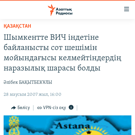
Accessibility
links
Skip
ҚАЗАҚСТАН
to
ЖАҢАЛЫҚТАР
Шымкентте ВИЧ індетіне
main
САЯСАТ
content
байланысты сот шешімін
AZATTYQTV
Skip
мойындағысы келмейтіндердің
to
ҚАҢТАР ОҚИҒАСЫ
наразылық шарасы болды
main
АДАМ ҚҰҚЫҚТАРЫ
Navigation
Әлібек БАҚЫТБЕКҰЛЫ
Skip
ӘЛЕУМЕТ
to
28 маусым 2007 жыл, 16:00
ӘЛЕМ
Search
АРНАЙЫ ЖОБАЛАР
Бөлісу
VPN-сіз оқу
Русский