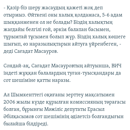
- Қазір біз шеру жасаудың қажеті жоқ деп
отырмыз. Өйткені оны халық қолдамаса, 5-6 адам
шыққанменен ол не болады? Біздің халықтың
жағдайы белгілі ғой, әркім балапан басымен,
тұрымтай тұсымен болып жүр. Біздің халық көшеге
шығып, өз наразылықтарын айтуға үйренбеген, -
деді Сағадат Масауров.
Сондай-ақ, Сағадат Масауровтың айтуынша, ВИЧ
індеті жұққан балалардың туған-туысқандары да
сот шешіміне қатты наразы.
Ал Шымкенттегі оқиғаны зерттеу мақсатымен
2006 жылы күзде құрылған комиссияның төрағасы
болған, бұрынғы Мәжіліс депутаты Ерасыл
Әбілқасымов сот шешімінің әділетсіз болғандығын
былайша білдіреді.