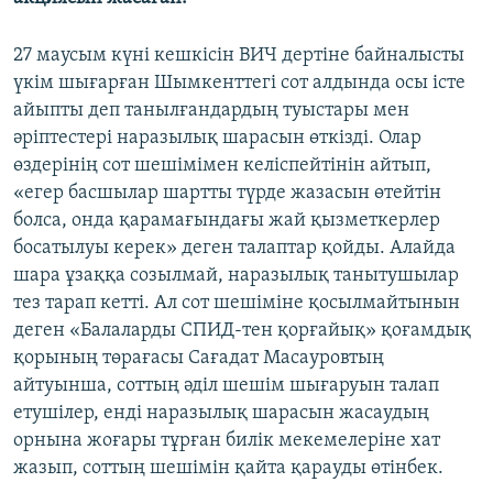
27 маусым күні кешкісін ВИЧ дертіне байналысты
үкім шығарған Шымкенттегі сот алдында осы істе
айыпты деп танылғандардың туыстары мен
әріптестері наразылық шарасын өткізді. Олар
өздерінің сот шешімімен келіспейтінін айтып,
«егер басшылар шартты түрде жазасын өтейтін
болса, онда қарамағындағы жай қызметкерлер
босатылуы керек» деген талаптар қойды. Алайда
шара ұзаққа созылмай, наразылық танытушылар
тез тарап кетті. Ал сот шешіміне қосылмайтынын
деген «Балаларды СПИД-тен қорғайық» қоғамдық
қорының төрағасы Сағадат Масауровтың
айтуынша, соттың әділ шешім шығаруын талап
етушілер, енді наразылық шарасын жасаудың
орнына жоғары тұрған билік мекемелеріне хат
жазып, соттың шешімін қайта қарауды өтінбек.