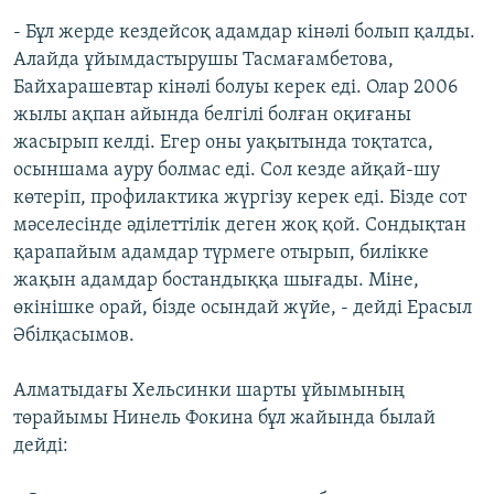
- Бұл жерде кездейсоқ адамдар кінәлі болып қалды.
Алайда ұйымдастырушы Тасмағамбетова,
Байхарашевтар кінәлі болуы керек еді. Олар 2006
жылы ақпан айында белгілі болған оқиғаны
жасырып келді. Егер оны уақытында тоқтатса,
осыншама ауру болмас еді. Сол кезде айқай-шу
көтеріп, профилактика жүргізу керек еді. Бізде сот
мәселесінде әділеттілік деген жоқ қой. Сондықтан
қарапайым адамдар түрмеге отырып, билікке
жақын адамдар бостандыққа шығады. Міне,
өкінішке орай, бізде осындай жүйе, - дейді Ерасыл
Әбілқасымов.
Алматыдағы Хельсинки шарты ұйымының
төрайымы Нинель Фокина бұл жайында былай
дейді: