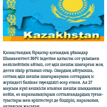
ЖАЗЫЛЫҢЫЗ
Басқа тілдерде
Қазақстандық бірқатар қоғамдық ұйымдар
Шымкенттегі ВИЧ індетіне қатысты сот үкімімен
келіспейтінін айтып, сот әділ шешім шығарған жоқ
деген пікір ұстанып отыр. Олардың айтуынша,
соттың әділ шешім шығармауына соттардың іс
жүзіндегі билікке тәуелділігі әсер еткен. Ал 27
маусым күні кешкісін аталған шешім шыққаннан
кейін, өз наразылықтарын сотталғандардың туған-
туыстары мен әріптестері де білдіріп, наразылық
акциясын жасаған.