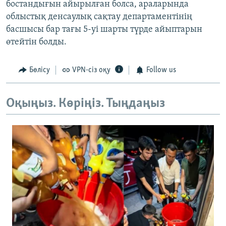
бостандығын айырылған болса, араларында
облыстық денсаулық сақтау департаментінің
басшысы бар тағы 5-уі шарты түрде айыптарын
өтейтін болды.
Бөлісу
VPN-сіз оқу
Follow us
Оқыңыз. Көріңіз. Тыңдаңыз