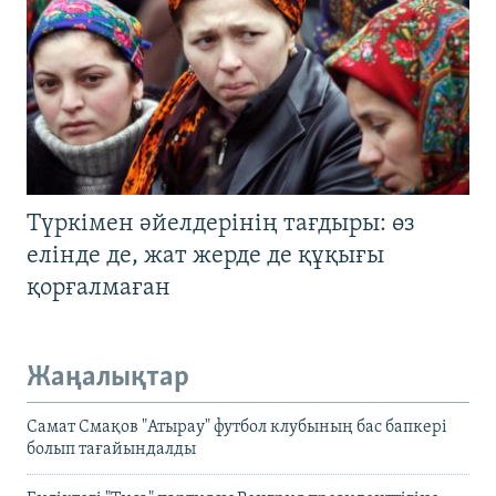
Түркімен әйелдерінің тағдыры: өз
елінде де, жат жерде де құқығы
қорғалмаған
Жаңалықтар
Самат Смақов "Атырау" футбол клубының бас бапкері
болып тағайындалды