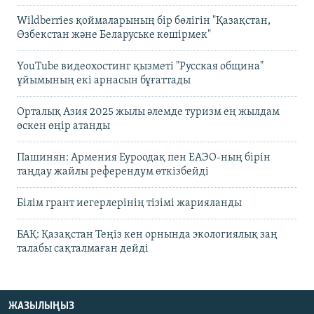
Wildberries қоймаларының бір бөлігін "Қазақстан,
Өзбекстан және Беларуське көшірмек"
YouTube видеохостинг қызметі "Русская община"
ұйымының екі арнасын бұғаттады
Орталық Азия 2025 жылы әлемде туризм ең жылдам
өскен өңір атанды
Пашинян: Армения Еуроодақ пен ЕАЭО-ның бірін
таңдау жайлы референдум өткізбейді
Білім грант иегерлерінің тізімі жарияланды
БАҚ: Қазақстан Теңіз кен орнында экологиялық заң
талабы сақталмаған дейді
ЖАЗЫЛЫҢЫЗ