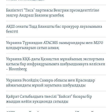
Биліктегі "Тиса" партиясы Венгрия президенттігіне
заңгер Андраш Баканы ұсынбақ
АҚШ сенаты Тодд Бланшты бас прокурор лауазымына
бекітті
Украина Түркиядан ATACMS зымырандары мен M270
қондырғыларын сатып алмақ
Украина КҚК-дағы Қазақстан мұнайының экспортына
қатысы бар инфрақұрылымға шабуылдамауға келіскен
– Bloomberg
Украина Ресейдің Самара облысы мен Краснодар
аймағындағы мұнай зауытына шабуылдады
Қайрат Сатыбалдыға тиесілі "Байсат" базары бір
жылдан кейін аукционда сатылды