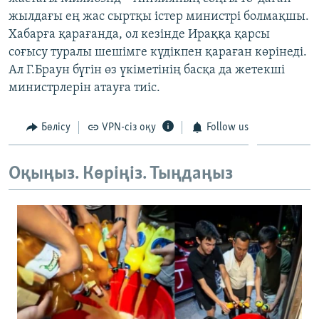
ЖАЗЫЛЫҢЫЗ
жылдағы ең жас сыртқы істер министрі болмақшы.
Хабарға қарағанда, ол кезінде Ираққа қарсы
соғысу туралы шешімге күдікпен қараған көрінеді.
Ал Г.Браун бүгін өз үкіметінің басқа да жетекші
Басқа тілдерде
министрлерін атауға тиіс.
Бөлісу
VPN-сіз оқу
Follow us
Оқыңыз. Көріңіз. Тыңдаңыз