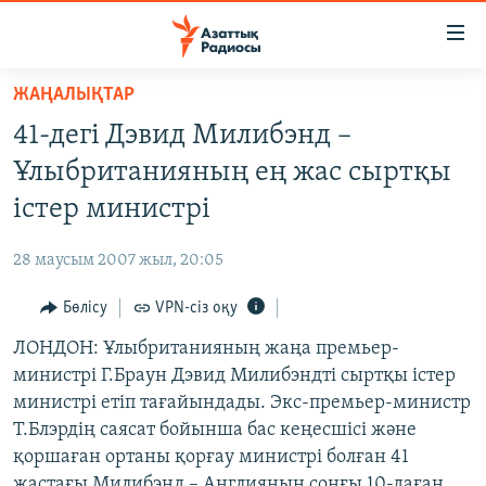
Accessibility
links
Skip
ЖАҢАЛЫҚТАР
to
ЖАҢАЛЫҚТАР
41-дегі Дэвид Милибэнд –
main
САЯСАТ
content
Ұлыбританияның ең жас сыртқы
AZATTYQTV
Skip
істер министрі
to
ҚАҢТАР ОҚИҒАСЫ
main
28 маусым 2007 жыл, 20:05
АДАМ ҚҰҚЫҚТАРЫ
Navigation
Skip
Бөлісу
VPN-сіз оқу
ӘЛЕУМЕТ
to
ЛОНДОН: Ұлыбританияның жаңа премьер-
ӘЛЕМ
Search
министрі Г.Браун Дэвид Милибэндті сыртқы істер
АРНАЙЫ ЖОБАЛАР
министрі етіп тағайындады. Экс-премьер-министр
Т.Блэрдің саясат бойынша бас кеңесшісі және
Русский
қоршаған ортаны қорғау министрі болған 41
жастағы Милибэнд – Англияның соңғы 10-даған