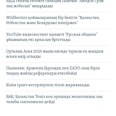
АҚШ сенаты Ресейге санкция салатын "Линдси Грэм
заң жобасын" мақұлдады
Wildberries қоймаларының бір бөлігін "Қазақстан,
Өзбекстан және Беларуське көшірмек"
YouTube видеохостинг қызметі "Русская община"
ұйымының екі арнасын бұғаттады
Орталық Азия 2025 жылы әлемде туризм ең жылдам
өскен өңір атанды
Пашинян: Армения Еуроодақ пен ЕАЭО-ның бірін
таңдау жайлы референдум өткізбейді
Білім грант иегерлерінің тізімі жарияланды
БАҚ: Қазақстан Теңіз кен орнында экологиялық заң
талабы сақталмаған дейді