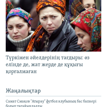
Түркімен әйелдерінің тағдыры: өз
елінде де, жат жерде де құқығы
қорғалмаған
Жаңалықтар
Самат Смақов "Атырау" футбол клубының бас бапкері
болып тағайындалды