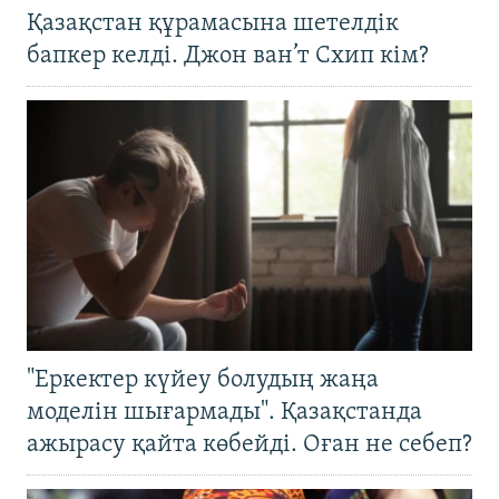
Қазақстан құрамасына шетелдік
бапкер келді. Джон ван’т Схип кім?
"Еркектер күйеу болудың жаңа
моделін шығармады". Қазақстанда
ажырасу қайта көбейді. Оған не себеп?