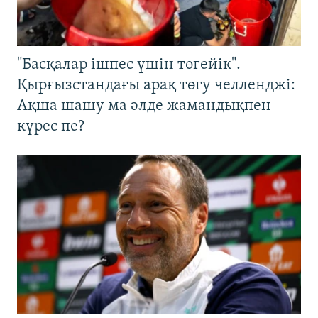
"Басқалар ішпес үшін төгейік".
Қырғызстандағы арақ төгу челленджі:
Ақша шашу ма әлде жамандықпен
күрес пе?