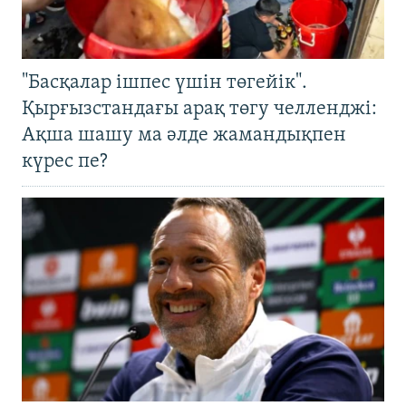
"Басқалар ішпес үшін төгейік".
Қырғызстандағы арақ төгу челленджі:
Ақша шашу ма әлде жамандықпен
күрес пе?