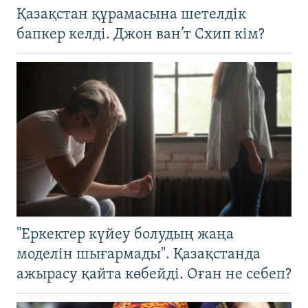
Қазақстан құрамасына шетелдік
бапкер келді. Джон ван’т Схип кім?
"Еркектер күйеу болудың жаңа
моделін шығармады". Қазақстанда
ажырасу қайта көбейді. Оған не себеп?