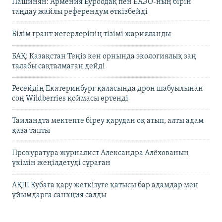
Пашинян: Армения Еуроодақ пен ЕАЭО-ның бірін
таңдау жайлы референдум өткізбейді
Білім грант иегерлерінің тізімі жарияланды
БАҚ: Қазақстан Теңіз кен орнында экологиялық заң
талабы сақталмаған дейді
Ресейдің Екатеринбург қаласында дрон шабуылынан
соң Wildberries қоймасы өртенді
Таиландта мектепте біреу қарудан оқ атып, алты адам
қаза тапты
Прокуратура журналист Александра Алёхованың
үкімін жеңілдетуді сұраған
АҚШ Кубаға қару жеткізуге қатысы бар адамдар мен
ұйымдарға санкция салды