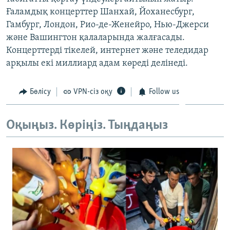
ЖАЗЫЛЫҢЫЗ
Ғаламдық концерттер Шанхай, Йоханесбург,
Гамбург, Лондон, Рио-де-Женейро, Нью-Джерси
және Вашингтон қалаларында жалғасады.
Концерттерді тікелей, интернет және теледидар
Басқа тілдерде
арқылы екі миллиард адам көреді делінеді.
Бөлісу
VPN-сіз оқу
Follow us
Оқыңыз. Көріңіз. Тыңдаңыз