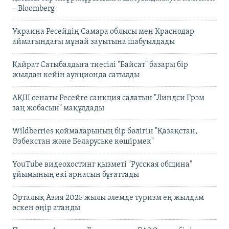
– Bloomberg
Украина Ресейдің Самара облысы мен Краснодар
аймағындағы мұнай зауытына шабуылдады
Қайрат Сатыбалдыға тиесілі "Байсат" базары бір
жылдан кейін аукционда сатылды
АҚШ сенаты Ресейге санкция салатын "Линдси Грэм
заң жобасын" мақұлдады
Wildberries қоймаларының бір бөлігін "Қазақстан,
Өзбекстан және Беларуське көшірмек"
YouTube видеохостинг қызметі "Русская община"
ұйымының екі арнасын бұғаттады
Орталық Азия 2025 жылы әлемде туризм ең жылдам
өскен өңір атанды