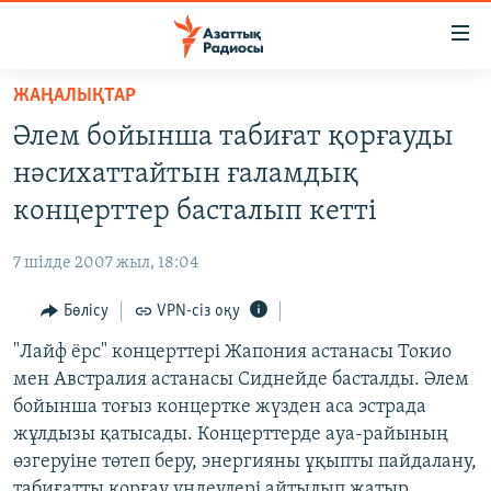
Accessibility
links
Skip
ЖАҢАЛЫҚТАР
to
ЖАҢАЛЫҚТАР
Әлем бойынша табиғат қорғауды
main
САЯСАТ
content
нәсихаттайтын ғаламдық
AZATTYQTV
Skip
концерттер басталып кетті
to
ҚАҢТАР ОҚИҒАСЫ
main
7 шілде 2007 жыл, 18:04
АДАМ ҚҰҚЫҚТАРЫ
Navigation
Skip
Бөлісу
VPN-сіз оқу
ӘЛЕУМЕТ
to
"Лайф ёрс" концерттері Жапония астанасы Токио
ӘЛЕМ
Search
мен Австралия астанасы Сиднейде басталды. Әлем
АРНАЙЫ ЖОБАЛАР
бойынша тоғыз концертке жүзден аса эстрада
жұлдызы қатысады. Концерттерде ауа-райының
Русский
өзгеруіне төтеп беру, энергияны ұқыпты пайдалану,
табиғатты қорғау үндеулері айтылып жатыр.