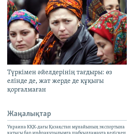
Түркімен әйелдерінің тағдыры: өз
елінде де, жат жерде де құқығы
қорғалмаған
Жаңалықтар
Украина КҚК-дағы Қазақстан мұнайының экспортына
қатысы бар инфрақұрылымға шабуылдамауға келіскен