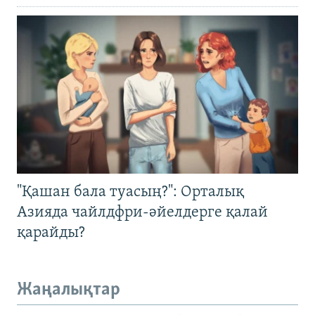
"Қашан бала туасың?": Орталық
Азияда чайлдфри-әйелдерге қалай
қарайды?
Жаңалықтар