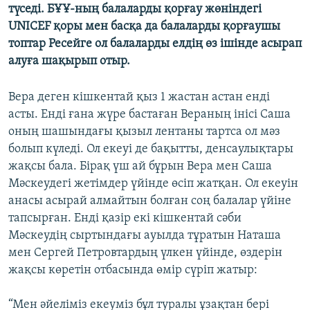
түседі. БҰҰ-ның балаларды қорғау жөніндегі
ЖАЗЫЛЫҢЫЗ
UNICEF қоры мен басқа да балаларды қорғаушы
топтар Ресейге ол балаларды елдің өз ішінде асырап
алуға шақырып отыр.
Басқа тілдерде
Вера деген кішкентай қыз 1 жастан астан енді
асты. Енді ғана жүре бастаған Вераның інісі Саша
оның шашындағы қызыл лентаны тартса ол мәз
болып күледі. Ол екеуі де бақытты, денсаулықтары
жақсы бала. Бірақ үш ай бұрын Вера мен Саша
Мәскеудегі жетімдер үйінде өсіп жатқан. Ол екеуін
анасы асырай алмайтын болған соң балалар үйіне
тапсырған. Енді қазір екі кішкентай сәби
Мәскеудің сыртындағы ауылда тұратын Наташа
мен Сергей Петровтардың үлкен үйінде, өздерін
жақсы көретін отбасында өмір сүріп жатыр:
“Мен әйеліміз екеуміз бұл туралы ұзақтан бері