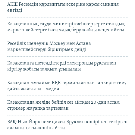
АҚШ Ресейдің құрлықтағы әскеріне қарсы санкция
енгізді
Қазақстанның сауда министрі кәсіпкерлерге отандық
маркетплейстерге басымдық беру жайлы кеңес айтты
Ресейлік шенеунік Мәскеу мен Астана
маркетплейстерді біріктірмек дейді
Қазақстанға шетелдіктерді электронды рұқсатпен
кіргізу жобасы талқыға ұсынылды
Қазақстан мұнайын КҚК терминалынан танкерге тиеу
қайта жалғасты – медиа
Қазақстанда желіде бейпіл сөз айтқан 20-дан астам
стример жауапқа тартылған
БАҚ: Нью-Йорк полициясы Бруклин көпірінен секірген
адамның аты-жөнін айтты