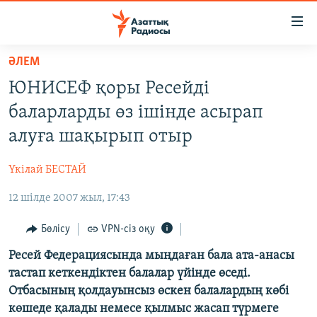
Accessibility
links
Skip
ӘЛЕМ
to
ЖАҢАЛЫҚТАР
ЮНИСЕФ қоры Ресейді
main
САЯСАТ
content
баларларды өз ішінде асырап
AZATTYQTV
Skip
алуға шақырып отыр
to
ҚАҢТАР ОҚИҒАСЫ
main
Үкілай БЕСТАЙ
АДАМ ҚҰҚЫҚТАРЫ
Navigation
Skip
12 шілде 2007 жыл, 17:43
ӘЛЕУМЕТ
to
ӘЛЕМ
Бөлісу
VPN-сіз оқу
Search
АРНАЙЫ ЖОБАЛАР
Ресей Федерациясында мыңдаған бала ата-анасы
тастап кеткендіктен балалар үйінде өседі.
Отбасының қолдауынсыз өскен балалардың көбі
Русский
көшеде қалады немесе қылмыс жасап түрмеге