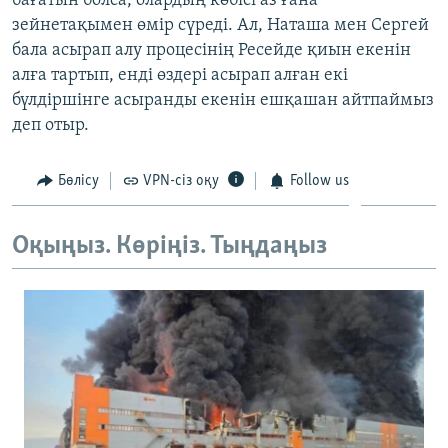
бағатын болса, олардың көбісі аз ғана
зейнетақымен өмір сүреді. Ал, Наташа мен Сергей
бала асырап алу процесінің Ресейде қиын екенін
алға тартып, енді өздері асырап алған екі
бүлдіршінге асыранды екенін ешқашан айтпаймыз
деп отыр.
Бөлісу
VPN-сіз оқу
Follow us
Оқыңыз. Көріңіз. Тыңдаңыз