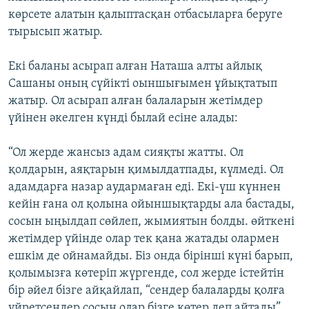
көрсете алатын қалыптасқан отбасыларға беруге
тырысып жатыр.
Екі баланы асырап алған Наташа алты айлық
Сашаны оның сүйікті оыншығымен ұйықтатып
жатыр. Ол асырап алған балаларын жетімдер
үйінен әкелген күнді былай есіне алады:
“Ол жерде жансыз адам сияқты жатты. Ол
қолдарын, аяқтарын қимылдатпады, күлмеді. Ол
адамдарға назар аудармаған еді. Екі-үш күннен
кейін ғана ол қолына ойыншықтарды ала бастады,
сосын ыңылдап сөйлеп, жымиятын болды. өйткені
жетімдер үйінде олар тек қана жатады олармен
ешкім де ойнамайды. Біз онда бірінші күні барып,
қолымызға көтеріп жүргенде, сол жерде істейтін
бір әйел бізге айқайлап, “сендер балаларды қолға
үйретсеңдер сосын олар бізге көтер деп айтады”