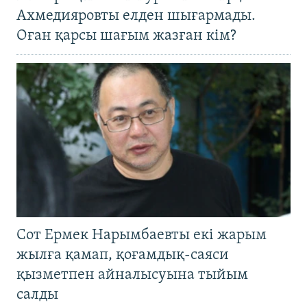
Ахмедияровты елден шығармады.
Оған қарсы шағым жазған кім?
Сот Ермек Нарымбаевты екі жарым
жылға қамап, қоғамдық-саяси
қызметпен айналысуына тыйым
салды