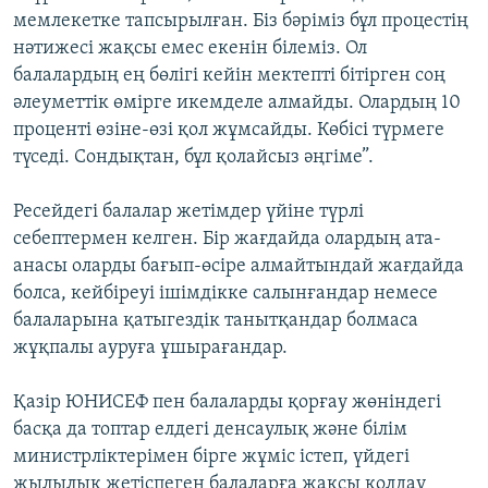
мемлекетке тапсырылған. Біз бәріміз бұл процестің
нәтижесі жақсы емес екенін білеміз. Ол
балалардың ең бөлігі кейін мектепті бітірген соң
әлеуметтік өмірге икемделе алмайды. Олардың 10
проценті өзіне-өзі қол жұмсайды. Көбісі түрмеге
түседі. Сондықтан, бұл қолайсыз әңгіме”.
Ресейдегі балалар жетімдер үйіне түрлі
себептермен келген. Бір жағдайда олардың ата-
анасы оларды бағып-өсіре алмайтындай жағдайда
болса, кейбіреуі ішімдікке салынғандар немесе
балаларына қатыгездік танытқандар болмаса
жұқпалы ауруға ұшырағандар.
Қазір ЮНИСЕФ пен балаларды қорғау жөніндегі
басқа да топтар елдегі денсаулық және білім
министрліктерімен бірге жұміс істеп, үйдегі
жылылық жетіспеген балаларға жақсы қолдау