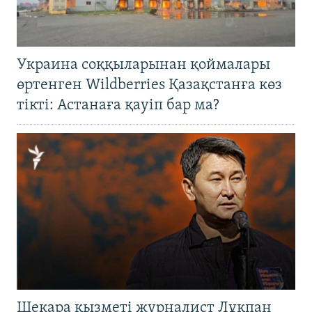
Украина соққыларынан қоймалары
өртенген Wildberries Қазақстанға көз
тікті: Астанаға қауіп бар ма?
Шекара қызметі журналист Лұқпан