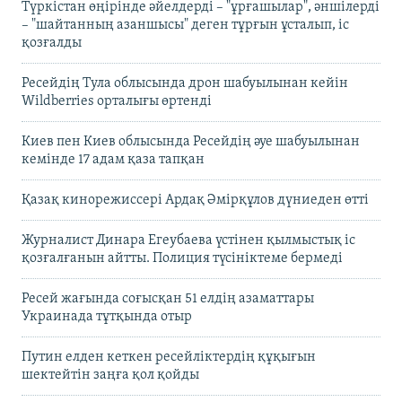
Түркістан өңірінде әйелдерді – "ұрғашылар", әншілерді
– "шайтанның азаншысы" деген тұрғын ұсталып, іс
қозғалды
Ресейдің Тула облысында дрон шабуылынан кейін
Wildberries орталығы өртенді
Киев пен Киев облысында Ресейдің әуе шабуылынан
кемінде 17 адам қаза тапқан
Қазақ кинорежиссері Ардақ Әмірқұлов дүниеден өтті
Журналист Динара Егеубаева үстінен қылмыстық іс
қозғалғанын айтты. Полиция түсініктеме бермеді
Ресей жағында соғысқан 51 елдің азаматтары
Украинада тұтқында отыр
Путин елден кеткен ресейліктердің құқығын
шектейтін заңға қол қойды