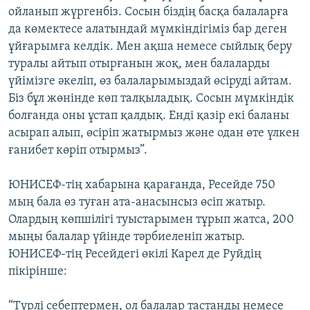
ойланып жүргенбіз. Сосын біздің басқа балаларға
да көмектесе алатындай мүмкіндігіміз бар деген
ұйғарымға келдік. Мен ақша немесе сыйлық беру
туралы айтып отырғанын жоқ, мен балаларды
үйімізге әкеліп, өз балаларымыздай өсіруді айтам.
Біз бұл жөнінде көп талқыладық. Сосын мүмкіндік
болғанда оны ұстап қалдық. Енді қазір екі баланы
асырап алып, өсіріп жатырмыз және одан өте үлкен
ғанибет көріп отырмыз”.
ЮНИСЕФ-тің хабарына қарағанда, Ресейде 750
мың бала өз туған ата-анасынсыз өсіп жатыр.
Олардың көпшілігі туыстарымен тұрып жатса, 200
мыңы балалар үйінде тәрбиеленіп жатыр.
ЮНИСЕФ-тің Ресейдегі өкілі Карел де Руйдің
пікірінше:
“Түрлі себептермен, ол балалар тастанды немесе