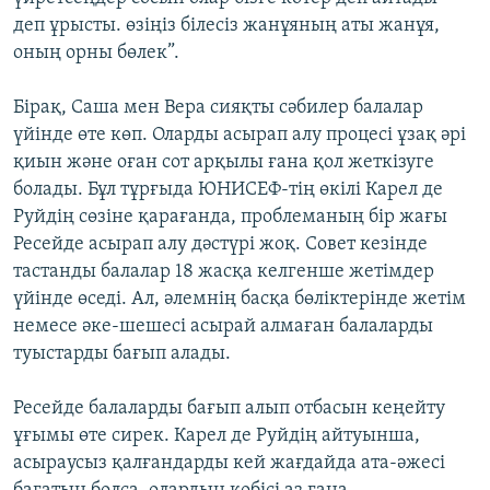
деп ұрысты. өзіңіз білесіз жанұяның аты жанұя,
оның орны бөлек”.
Бірақ, Саша мен Вера сияқты сәбилер балалар
үйінде өте көп. Оларды асырап алу процесі ұзақ әрі
қиын және оған сот арқылы ғана қол жеткізуге
болады. Бұл тұрғыда ЮНИСЕФ-тің өкілі Карел де
Руйдің сөзіне қарағанда, проблеманың бір жағы
Ресейде асырап алу дәстүрі жоқ. Совет кезінде
тастанды балалар 18 жасқа келгенше жетімдер
үйінде өседі. Ал, әлемнің басқа бөліктерінде жетім
немесе әке-шешесі асырай алмаған балаларды
туыстарды бағып алады.
Ресейде балаларды бағып алып отбасын кеңейту
ұғымы өте сирек. Карел де Руйдің айтуынша,
асыраусыз қалғандарды кей жағдайда ата-әжесі