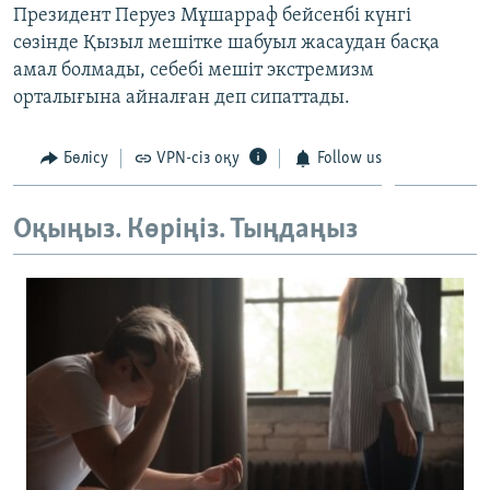
Президент Перуез Мұшарраф бейсенбі күнгі
ЖАЗЫЛЫҢЫЗ
сөзінде Қызыл мешітке шабуыл жасаудан басқа
амал болмады, себебі мешіт экстремизм
орталығына айналған деп сипаттады.
Басқа тілдерде
Бөлісу
VPN-сіз оқу
Follow us
Оқыңыз. Көріңіз. Тыңдаңыз