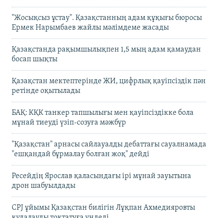
"Жосықсыз ұстау". Қазақстанның адам құқығы бюросы
Ермек Нарымбаев жайлы мәлімдеме жасады
Қазақстанда рақымшылықпен 1,5 мың адам қамаудан
босап шықты
Қазақстан мектептерінде ЖИ, цифрлық қауіпсіздік пән
ретінде оқытылады
БАҚ: КҚК танкер тапшылығы мен қауіпсіздікке бола
мұнай тиеуді үзіп-созуға мәжбүр
"Қазақстан" арнасы сайлауалды дебаттағы сауалнамада
"ешқандай бұрмалау болған жоқ" дейді
Ресейдің Ярослав қаласындағы ірі мұнай зауытына
дрон шабуылдады
CPJ ұйымы Қазақстан билігін Лұқпан Ахмедияровты
қудалауды тоқтатуға үндеді