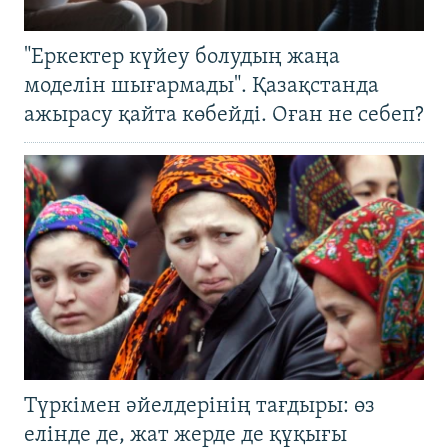
"Еркектер күйеу болудың жаңа
моделін шығармады". Қазақстанда
ажырасу қайта көбейді. Оған не себеп?
Түркімен әйелдерінің тағдыры: өз
елінде де, жат жерде де құқығы