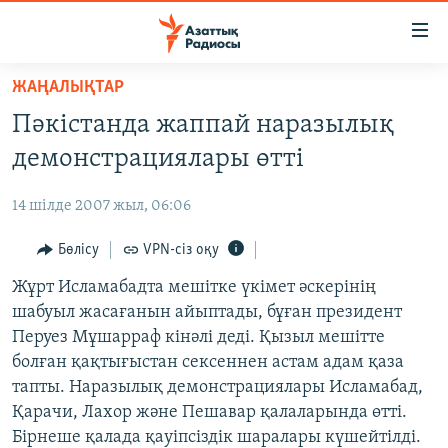
Accessibility
links
Skip
ЖАҢАЛЫҚТАР
to
ЖАҢАЛЫҚТАР
Пәкістанда жаппай наразылық
main
САЯСАТ
content
демонстрациялары өтті
AZATTYQTV
Skip
to
14 шілде 2007 жыл, 06:06
ҚАҢТАР ОҚИҒАСЫ
main
АДАМ ҚҰҚЫҚТАРЫ
Бөлісу
VPN-сіз оқу
Navigation
Skip
ӘЛЕУМЕТ
Жұрт Исламабадта мешітке үкімет әскерінің
to
шабуыл жасағанын айыптады, бұған президент
ӘЛЕМ
Search
Перуез Мұшарраф кінәлі деді. Қызыл мешітте
АРНАЙЫ ЖОБАЛАР
болған қақтығыстан сексеннен астам адам қаза
тапты. Наразылық демонстрациялары Исламабад,
Русский
Қарачи, Лахор және Пешавар қалаларында өтті.
Бірнеше қалада қауіпсіздік шаралары күшейтілді.