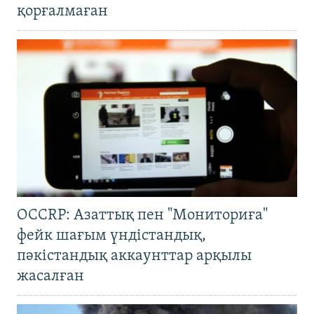
қорғалмаған
OCCRP: Азаттық пен "Мониториға"
фейк шағым үндістандық,
пәкістандық аккаунттар арқылы
жасалған