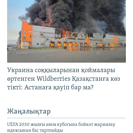
Украина соққыларынан қоймалары
өртенген Wildberries Қазақстанға көз
тікті: Астанаға қауіп бар ма?
Жаңалықтар
UEFA 2030 жылғы әлем кубогына бойкот жариялау
идеясынан бас тартпайды