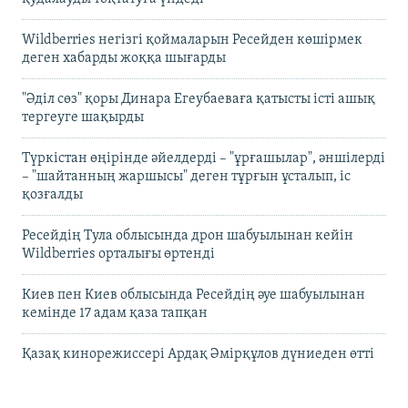
Wildberries негізгі қоймаларын Ресейден көшірмек
деген хабарды жоққа шығарды
"Әділ сөз" қоры Динара Егеубаеваға қатысты істі ашық
тергеуге шақырды
Түркістан өңірінде әйелдерді – "ұрғашылар", әншілерді
– "шайтанның жаршысы" деген тұрғын ұсталып, іс
қозғалды
Ресейдің Тула облысында дрон шабуылынан кейін
Wildberries орталығы өртенді
Киев пен Киев облысында Ресейдің әуе шабуылынан
кемінде 17 адам қаза тапқан
Қазақ кинорежиссері Ардақ Әмірқұлов дүниеден өтті