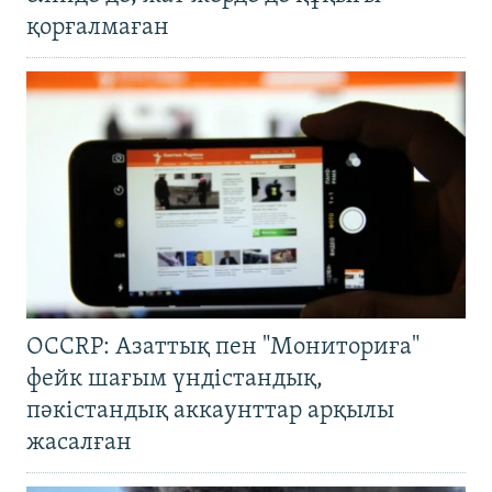
қорғалмаған
OCCRP: Азаттық пен "Мониториға"
фейк шағым үндістандық,
пәкістандық аккаунттар арқылы
жасалған