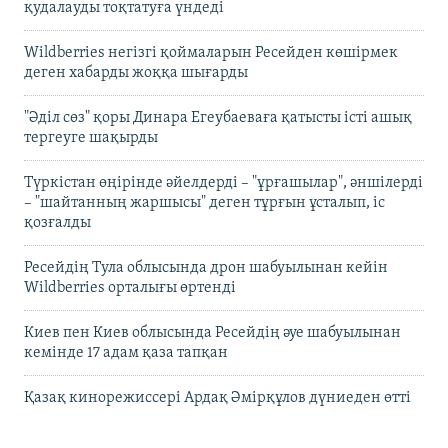
қудалауды тоқтатуға үндеді
Wildberries негізгі қоймаларын Ресейден көшірмек
деген хабарды жоққа шығарды
"Әділ сөз" қоры Динара Егеубаеваға қатысты істі ашық
тергеуге шақырды
Түркістан өңірінде әйелдерді – "ұрғашылар", әншілерді
– "шайтанның жаршысы" деген тұрғын ұсталып, іс
қозғалды
Ресейдің Тула облысында дрон шабуылынан кейін
Wildberries орталығы өртенді
Киев пен Киев облысында Ресейдің әуе шабуылынан
кемінде 17 адам қаза тапқан
Қазақ кинорежиссері Ардақ Әмірқұлов дүниеден өтті