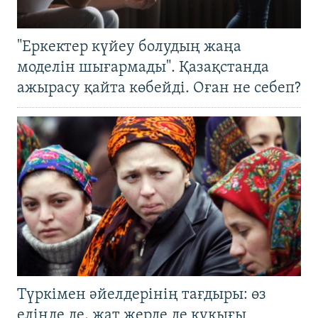
"Еркектер күйеу болудың жаңа
моделін шығармады". Қазақстанда
ажырасу қайта көбейді. Оған не себеп?
Түркімен әйелдерінің тағдыры: өз
елінде де, жат жерде де құқығы