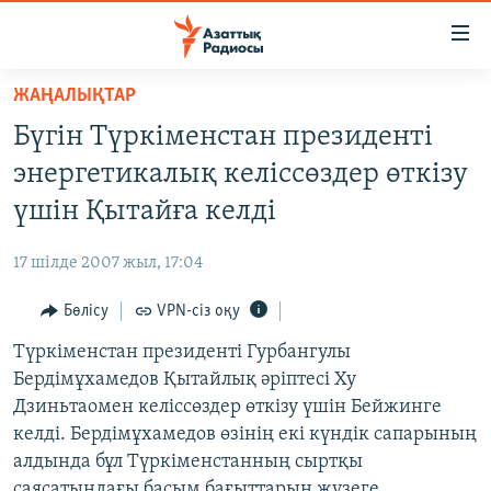
Accessibility
links
Skip
ЖАҢАЛЫҚТАР
to
ЖАҢАЛЫҚТАР
Бүгін Түркіменстан президенті
main
САЯСАТ
content
энергетикалық келіссөздер өткізу
AZATTYQTV
Skip
үшін Қытайға келді
to
ҚАҢТАР ОҚИҒАСЫ
main
17 шілде 2007 жыл, 17:04
АДАМ ҚҰҚЫҚТАРЫ
Navigation
Skip
Бөлісу
VPN-сіз оқу
ӘЛЕУМЕТ
to
Түркіменстан президенті Гурбангулы
ӘЛЕМ
Search
Бердімұхамедов Қытайлық әріптесі Ху
АРНАЙЫ ЖОБАЛАР
Дзиньтаомен келіссөздер өткізу үшін Бейжинге
келді. Бердімұхамедов өзінің екі күндік сапарының
Русский
алдында бұл Түркіменстанның сыртқы
саясатындағы басым бағыттарын жүзеге