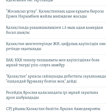
идеясынан бас тартпайды
"Жосықсыз ұстау". Қазақстанның адам құқығы бюросы
Ермек Нарымбаев жайлы мәлімдеме жасады
Қазақстанда рақымшылықпен 1,5 мың адам қамаудан
босап шықты
Қазақстан мектептерінде ЖИ, цифрлық қауіпсіздік пән
ретінде оқытылады
БАҚ: КҚК танкер тапшылығы мен қауіпсіздікке бола
мұнай тиеуді үзіп-созуға мәжбүр
"Қазақстан" арнасы сайлауалды дебаттағы сауалнамада
"ешқандай бұрмалау болған жоқ" дейді
Ресейдің Ярослав қаласындағы ірі мұнай зауытына
дрон шабуылдады
CPJ ұйымы Қазақстан билігін Лұқпан Ахмедияровты