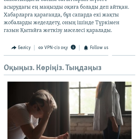
ЖАЗЫЛЫҢЫЗ
асырудағы ең маңызды оқиға болады деп айтқан.
Хабарларға қарағанда, бұл сапарда екі жақты
жобаларды жеделдету, оның ішінде Түркімен
газын Қытайға жеткізу мәселесі қаралады.
Басқа тілдерде
Бөлісу
VPN-сіз оқу
Follow us
Оқыңыз. Көріңіз. Тыңдаңыз