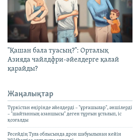
"Қашан бала туасың?": Орталық
Азияда чайлдфри-әйелдерге қалай
қарайды?
Жаңалықтар
Түркістан өңірінде әйелдерді – "ұрғашылар", әншілерді
– "шайтанның азаншысы" деген тұрғын ұсталып, іс
қозғалды
Ресейдің Тула облысында дрон шабуылынан кейін