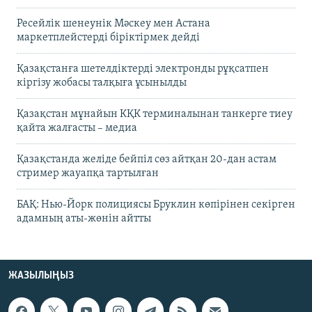
Ресейлік шенеунік Мәскеу мен Астана
маркетплейстерді біріктірмек дейді
Қазақстанға шетелдіктерді электронды рұқсатпен
кіргізу жобасы талқыға ұсынылды
Қазақстан мұнайын КҚК терминалынан танкерге тиеу
қайта жалғасты – медиа
Қазақстанда желіде бейпіл сөз айтқан 20-дан астам
стример жауапқа тартылған
БАҚ: Нью-Йорк полициясы Бруклин көпірінен секірген
адамның аты-жөнін айтты
ЖАЗЫЛЫҢЫЗ