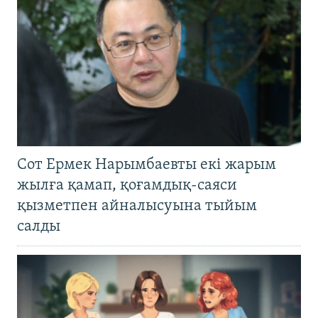
Сот Ермек Нарымбаевты екі жарым
жылға қамап, қоғамдық-саяси
қызметпен айналысуына тыйым
салды