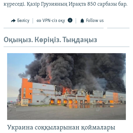
күреседі. Қазір Грузияның Ирақта 850 сарбазы бар.
ЖАЗЫЛЫҢЫЗ
Бөлісу
VPN-сіз оқу
Follow us
Басқа тілдерде
Оқыңыз. Көріңіз. Тыңдаңыз
Украина соққыларынан қоймалары