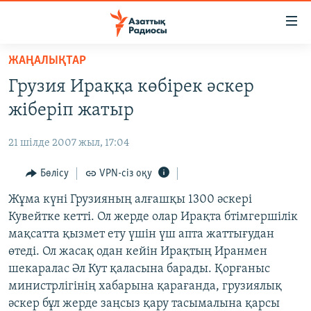
Accessibility
links
Skip
ЖАҢАЛЫҚТАР
to
ЖАҢАЛЫҚТАР
Грузия Ираққа көбірек әскер
main
САЯСАТ
content
жіберіп жатыр
AZATTYQTV
Skip
to
21 шілде 2007 жыл, 17:04
ҚАҢТАР ОҚИҒАСЫ
main
АДАМ ҚҰҚЫҚТАРЫ
Бөлісу
VPN-сіз оқу
Navigation
Skip
ӘЛЕУМЕТ
Жұма күні Грузияның алғашқы 1300 әскері
to
Кувейтке кетті. Ол жерде олар Ирақта бтімгершілік
ӘЛЕМ
Search
мақсатта қызмет ету үшін үш апта жаттығудан
АРНАЙЫ ЖОБАЛАР
өтеді. Ол жасақ одан кейін Ирақтың Иранмен
шекаралас Әл Кут қаласына барады. Қорғаныс
Русский
министрлігінің хабарына қарағанда, грузиялық
әскер бұл жерде заңсыз қару тасымалына қарсы