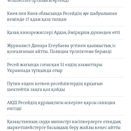
Wildberries орталығы өртенді
Киев пен Киев облысында Ресейдің әуе шабуылынан
кемінде 17 адам қаза тапқан
Қазақ кинорежиссері Ардақ Әмірқұлов дүниеден өтті
Журналист Динара Егеубаева үстінен қылмыстық іс
қозғалғанын айтты. Полиция түсініктеме бермеді
Ресей жағында соғысқан 51 елдің азаматтары
Украинада тұтқында отыр
Путин елден кеткен ресейліктердің құқығын
шектейтін заңға қол қойды
АҚШ Ресейдің құрлықтағы әскеріне қарсы санкция
енгізді
Қазақстанның сауда министрі кәсіпкерлерге отандық
маркетплейстерге басымдық беру жайлы кеңес айтты