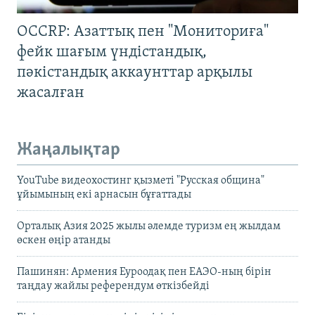
OCCRP: Азаттық пен "Мониториға"
фейк шағым үндістандық,
пәкістандық аккаунттар арқылы
жасалған
Жаңалықтар
YouTube видеохостинг қызметі "Русская община"
ұйымының екі арнасын бұғаттады
Орталық Азия 2025 жылы әлемде туризм ең жылдам
өскен өңір атанды
Пашинян: Армения Еуроодақ пен ЕАЭО-ның бірін
таңдау жайлы референдум өткізбейді