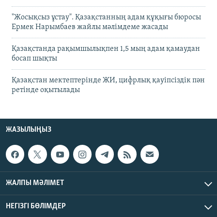
"Жосықсыз ұстау". Қазақстанның адам құқығы бюросы
Ермек Нарымбаев жайлы мәлімдеме жасады
Қазақстанда рақымшылықпен 1,5 мың адам қамаудан
босап шықты
Қазақстан мектептерінде ЖИ, цифрлық қауіпсіздік пән
ретінде оқытылады
ЖАЗЫЛЫҢЫЗ
ЖАЛПЫ МӘЛІМЕТ
НЕГІЗГІ БӨЛІМДЕР