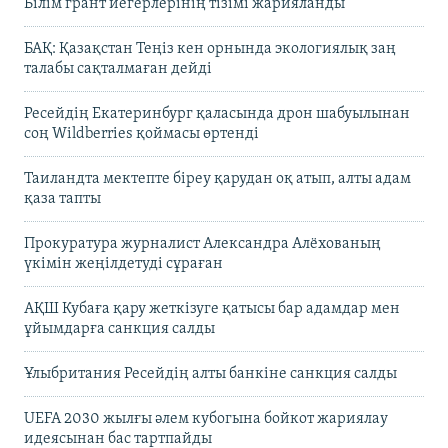
Білім грант иегерлерінің тізімі жарияланды
БАҚ: Қазақстан Теңіз кен орнында экологиялық заң
талабы сақталмаған дейді
Ресейдің Екатеринбург қаласында дрон шабуылынан
соң Wildberries қоймасы өртенді
Таиландта мектепте біреу қарудан оқ атып, алты адам
қаза тапты
Прокуратура журналист Александра Алёхованың
үкімін жеңілдетуді сұраған
АҚШ Кубаға қару жеткізуге қатысы бар адамдар мен
ұйымдарға санкция салды
Ұлыбритания Ресейдің алты банкіне санкция салды
UEFA 2030 жылғы әлем кубогына бойкот жариялау
идеясынан бас тартпайды