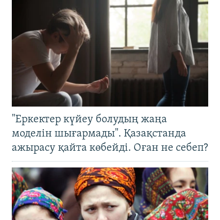
"Еркектер күйеу болудың жаңа
моделін шығармады". Қазақстанда
ажырасу қайта көбейді. Оған не себеп?