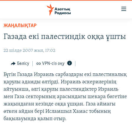
Accessibility
links
Skip
ЖАҢАЛЫҚТАР
to
ЖАҢАЛЫҚТАР
Газада екі палестиндік оққа ұшты
main
САЯСАТ
content
22 шілде 2007 жыл, 17:02
AZATTYQTV
Skip
to
ҚАҢТАР ОҚИҒАСЫ
Бөлісу
VPN-сіз оқу
main
АДАМ ҚҰҚЫҚТАРЫ
Бүгін Газада Израиль сарбаздары екі палестиналық
Navigation
қарулы адамды өлтірді. Израиль әскерилерінің
Skip
ӘЛЕУМЕТ
айтуынша, әлгі қарулы палестиндіктер Израиль
to
ӘЛЕМ
мен Газа секторының арасындағы шекара бөгетіне
Search
жақындаған кезінде оққа ұшқан. Газа аймағы
АРНАЙЫ ЖОБАЛАР
өткен айдан бері Исламшыл Хамас тобының
бақылауында қалып отыр.
Русский