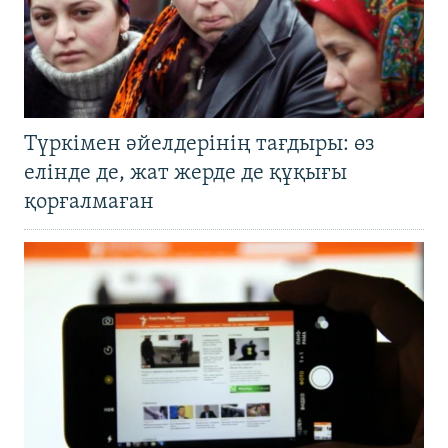
Түркімен әйелдерінің тағдыры: өз
елінде де, жат жерде де құқығы
қорғалмаған