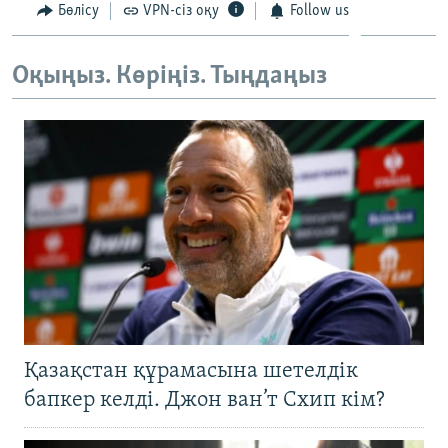
Бөлісу
VPN-сіз оқу
Follow us
ЖАЗЫЛЫҢЫЗ
Оқыңыз. Көріңіз. Тыңдаңыз
Басқа тілдерде
Қазақстан құрамасына шетелдік
бапкер келді. Джон ван’т Схип кім?