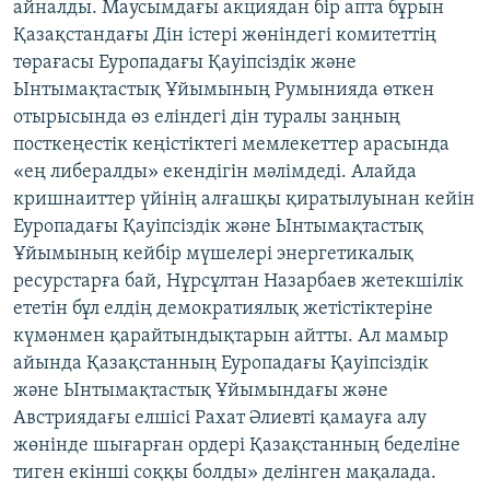
айналды. Маусымдағы акциядан бір апта бұрын
Қазақстандағы Дін істері жөніндегі комитеттің
төрағасы Еуропадағы Қауіпсіздік және
Ынтымақтастық Ұйымының Румынияда өткен
отырысында өз еліндегі дін туралы заңның
посткеңестік кеңістіктегі мемлекеттер арасында
«ең либералды» екендігін мәлімдеді. Алайда
кришнаиттер үйінің алғашқы қиратылуынан кейін
Еуропадағы Қауіпсіздік және Ынтымақтастық
Ұйымының кейбір мүшелері энергетикалық
ресурстарға бай, Нұрсұлтан Назарбаев жетекшілік
ететін бұл елдің демократиялық жетістіктеріне
күмәнмен қарайтындықтарын айтты. Ал мамыр
айында Қазақстанның Еуропадағы Қауіпсіздік
және Ынтымақтастық Ұйымындағы және
Австриядағы елшісі Рахат Әлиевті қамауға алу
жөнінде шығарған ордері Қазақстанның беделіне
тиген екінші соққы болды» делінген мақалада.