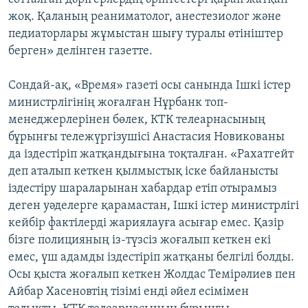
жоқ. Қаланың реаниматолог, анестезиолог және
педиаторлары жұмыстан шығу туралы өтініштер
берген» делінген газетте.
Сондай-ақ, «Время» газеті осы санында Ішкі істер
министрлігінің жоғалған Нұрбанк топ-
менеджерлерінен бөлек, КТК телеарнасының
бұрынғы тележүргізушісі Анастасия Новикованы
да іздестіріп жатқандығына тоқталған. «Рахатгейт
деп аталып кеткен қылмыстық іске байланысты
іздестіру шараларынан хабардар етіп отырамыз
деген уәделерге қарамастан, Ішкі істер министрлігі
кейбір фактілерді жариялауға асығар емес. Қазір
бізге полицияның із-түзсіз жоғалып кеткен екі
емес, үш адамды іздестіріп жатқаны белгілі болды.
Осы қыста жоғалып кеткен Жолдас Темірәлиев пен
Айбар Хасеновтің тізімі енді әйел есімімен