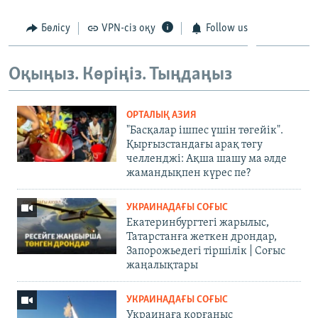
Бөлісу
VPN-сіз оқу
Follow us
Оқыңыз. Көріңіз. Тыңдаңыз
ОРТАЛЫҚ АЗИЯ
"Басқалар ішпес үшін төгейік".
Қырғызстандағы арақ төгу
челленджі: Ақша шашу ма әлде
жамандықпен күрес пе?
УКРАИНАДАҒЫ СОҒЫС
Екатеринбургтегі жарылыс,
Татарстанға жеткен дрондар,
Запорожьедегі тіршілік | Cоғыс
жаңалықтары
УКРАИНАДАҒЫ СОҒЫС
Украинаға қорғаныс