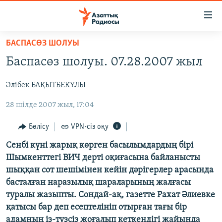
Accessibility
links
Skip
БАСПАСӨЗ ШОЛУЫ
to
ЖАҢАЛЫҚТАР
Баспасөз шолуы. 07.28.2007 жыл
main
САЯСАТ
content
Әлібек БАҚЫТБЕКҰЛЫ
AZATTYQTV
Skip
to
28 шілде 2007 жыл, 17:04
ҚАҢТАР ОҚИҒАСЫ
main
АДАМ ҚҰҚЫҚТАРЫ
Navigation
Бөлісу
VPN-сіз оқу
Skip
ӘЛЕУМЕТ
Сенбі күні жарық көрген басылымдардың бірі
to
Шымкенттегі ВИЧ дерті оқиғасына байланысты
ӘЛЕМ
Search
шыққан сот шешімінен кейін дәрігерлер арасында
АРНАЙЫ ЖОБАЛАР
басталған наразылық шараларының жалғасы
туралы жазыпты. Сондай-ақ, газетте Рахат Әлиевке
Русский
қатысы бар деп есептелініп отырған тағы бір
адамның із-түзсіз жоғалып кеткендігі жайында