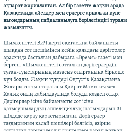
ЖАЗЫЛЫҢЫЗ
ақпарат жарияланған. Ал бір газетте жақын арада
Қазақстанда әйелдер мен ерлерге арналған купе
вагондарының пайдаланылуға берілетіндігі туралы
жазылыпты.
Басқа тілдерде
Шымкенттегі ВИЧ дерті оқиғасына байланысты
шыққан сот шешімінен кейін қаладағы дәрігерлер
арасында басталған дабыраға «Время» газеті мән
берген. «Шымкенттегі сотталған дәрігерлердің
туған-туыстарының мазасыз отырғанына бірнеше
күн болды. Жақын күндері Оңтүстік Қазақстанға
Жоғары соттың төрағасы Қайрат Мами келмек.
Халық оның қабылдауында болуды көздеп отыр.
Дәрігерлер ісіне байланысты сот ісіне
қатысушылардың аппеляциялық шағымдарын 31
шілдеде қарау қарастырылған. Дәрігерлер
тағдырының қалай шешілері белгісіз, әзірше
сотталған дәрігерлердің әріптестері қарап жатқан