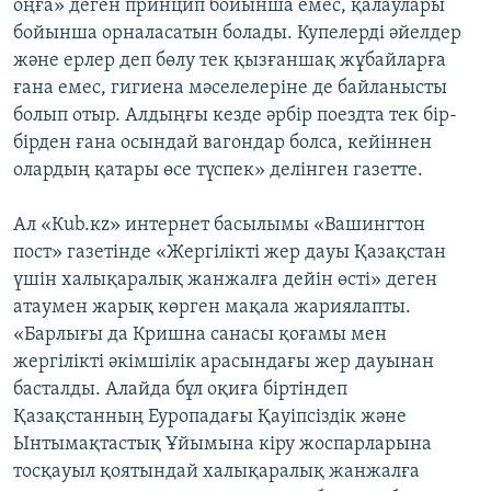
оңға» деген принцип бойынша емес, қалаулары
бойынша орналасатын болады. Купелерді әйелдер
және ерлер деп бөлу тек қызғаншақ жұбайларға
ғана емес, гигиена мәселелеріне де байланысты
болып отыр. Алдыңғы кезде әрбір поездта тек бір-
бірден ғана осындай вагондар болса, кейіннен
олардың қатары өсе түспек» делінген газетте.
Ал «Кub.кz» интернет басылымы «Вашингтон
пост» газетінде «Жергілікті жер дауы Қазақстан
үшін халықаралық жанжалға дейін өсті» деген
атаумен жарық көрген мақала жариялапты.
«Барлығы да Кришна санасы қоғамы мен
жергілікті әкімшілік арасындағы жер дауынан
басталды. Алайда бұл оқиға біртіндеп
Қазақстанның Еуропадағы Қауіпсіздік және
Ынтымақтастық Ұйымына кіру жоспарларына
тосқауыл қоятындай халықаралық жанжалға