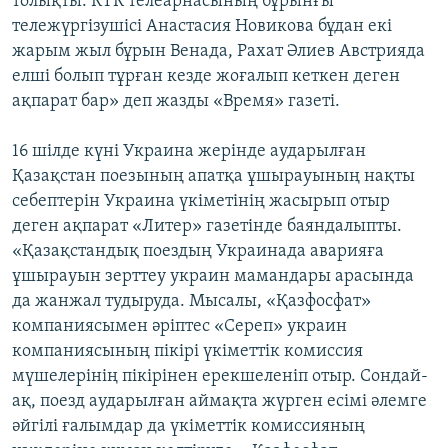
толықты. КТК телеарнасының бұрынғы
тележүргізушісі Анастасия Новикова бұдан екі
жарым жыл бұрын Венада, Рахат Әлиев Австрияда
елші болып тұрған кезде жоғалып кеткен деген
ақпарат бар» деп жазды «Время» газеті.
16 шілде күні Украина жерінде аударылған
Қазақстан поезының апатқа ұшырауының нақты
себептерін Украина үкіметінің жасырып отыр
деген ақпарат «Литер» газетінде баяндалыпты.
«Қазақстандық поездың Украинада аварияға
ұшырауын зерттеу украин мамандары арасында
да жанжал тудыруда. Мысалы, «Қазфосфат»
компаниясымен әріптес «Сереп» украин
компаниясының пікірі үкіметтік комиссия
мүшелерінің пікірінен ерекшеленіп отыр. Сондай-
ақ, поезд аударылған аймақта жүрген есімі әлемге
әйгілі ғалымдар да үкіметтік комиссияның