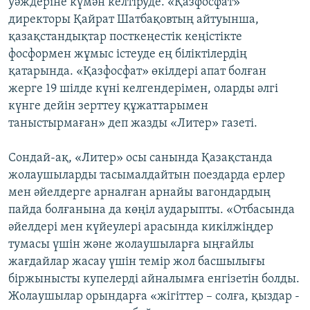
уәждеріне күмән келтіруде. «Қазфосфат»
директоры Қайрат Шатбақовтың айтуынша,
қазақстандықтар посткеңестік кеңістікте
фосформен жұмыс істеуде ең біліктілердің
қатарында. «Қазфосфат» өкілдері апат болған
жерге 19 шілде күні келгендерімен, оларды әлгі
күнге дейін зерттеу құжаттарымен
таныстырмаған» деп жазды «Литер» газеті.
Сондай-ақ, «Литер» осы санында Қазақстанда
жолаушыларды тасымалдайтын поездарда ерлер
мен әйелдерге арналған арнайы вагондардың
пайда болғанына да көңіл аударыпты. «Отбасында
әйелдері мен күйеулері арасында кикілжіңдер
тумасы үшін және жолаушыларға ыңғайлы
жағдайлар жасау үшін темір жол басшылығы
біржынысты купелерді айналымға енгізетін болды.
Жолаушылар орындарға «жігіттер – солға, қыздар -