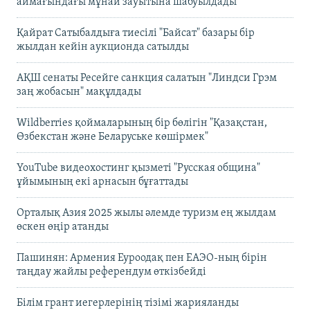
аймағындағы мұнай зауытына шабуылдады
Қайрат Сатыбалдыға тиесілі "Байсат" базары бір
жылдан кейін аукционда сатылды
АҚШ сенаты Ресейге санкция салатын "Линдси Грэм
заң жобасын" мақұлдады
Wildberries қоймаларының бір бөлігін "Қазақстан,
Өзбекстан және Беларуське көшірмек"
YouTube видеохостинг қызметі "Русская община"
ұйымының екі арнасын бұғаттады
Орталық Азия 2025 жылы әлемде туризм ең жылдам
өскен өңір атанды
Пашинян: Армения Еуроодақ пен ЕАЭО-ның бірін
таңдау жайлы референдум өткізбейді
Білім грант иегерлерінің тізімі жарияланды