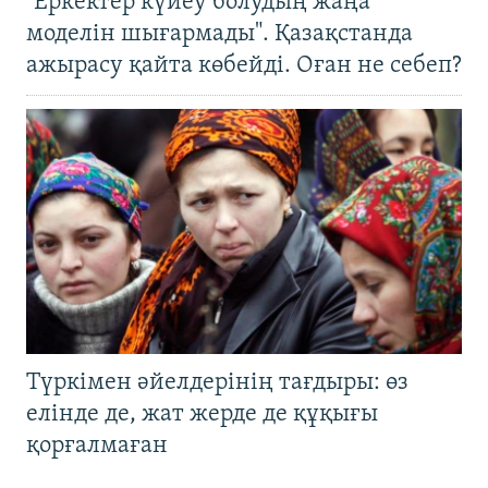
"Еркектер күйеу болудың жаңа
моделін шығармады". Қазақстанда
ажырасу қайта көбейді. Оған не себеп?
Түркімен әйелдерінің тағдыры: өз
елінде де, жат жерде де құқығы
қорғалмаған