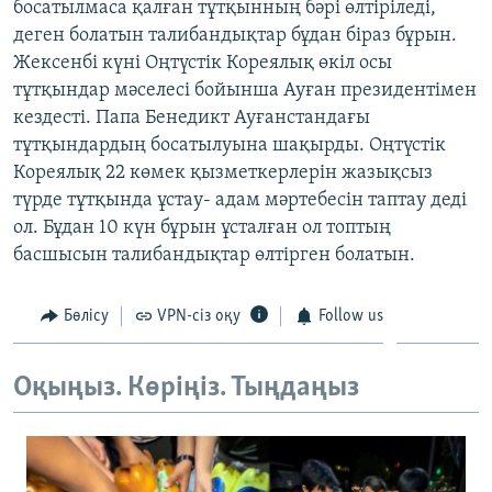
босатылмаса қалған тұтқынның бәрі өлтіріледі,
ЖАЗЫЛЫҢЫЗ
деген болатын талибандықтар бұдан біраз бұрын.
Жексенбі күні Оңтүстік Кореялық өкіл осы
тұтқындар мәселесі бойынша Ауған президентімен
кездесті. Папа Бенедикт Ауғанстандағы
Басқа тілдерде
тұтқындардың босатылуына шақырды. Оңтүстік
Кореялық 22 көмек қызметкерлерін жазықсыз
түрде тұтқында ұстау- адам мәртебесін таптау деді
ол. Бұдан 10 күн бұрын ұсталған ол топтың
басшысын талибандықтар өлтірген болатын.
Бөлісу
VPN-сіз оқу
Follow us
Оқыңыз. Көріңіз. Тыңдаңыз