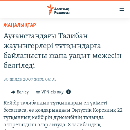
Accessibility
links
Skip
ЖАҢАЛЫҚТАР
to
ЖАҢАЛЫҚТАР
Ауғанстандағы Талибан
main
САЯСАТ
content
жауынгерлері тұтқындарға
AZATTYQTV
Skip
байланысты жаңа уақыт межесін
to
ҚАҢТАР ОҚИҒАСЫ
белгіледі
main
АДАМ ҚҰҚЫҚТАРЫ
Navigation
30 шілде 2007 жыл, 06:05
Skip
ӘЛЕУМЕТ
to
Бөлісу
VPN-сіз оқу
ӘЛЕМ
Search
Кейбір талибандық тұтқындарды ел үкіметі
АРНАЙЫ ЖОБАЛАР
босатпаса, өз қолдарындағы Оңтүстік Кореялық 22
тұтқынның кейбірін дүйсенбінің таңында
Русский
өлтіретіндігін олар айтуда. 8 талибандық