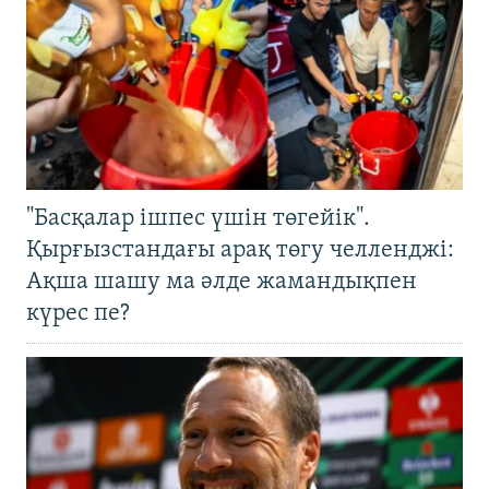
"Басқалар ішпес үшін төгейік".
Қырғызстандағы арақ төгу челленджі:
Ақша шашу ма әлде жамандықпен
күрес пе?