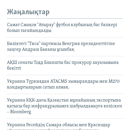
Жаңалықтар
Самат Смақов "Атырау" футбол клубының бас бапкері
болып тағайындалды
Биліктегі "Тиса" партиясы Венгрия президенттігіне
заңгер Андраш Баканы ұсынбақ
АҚШ сенаты Тодд Бланшты бас прокурор лауазымына
бекітті
Украина Түркиядан ATACMS зымырандары мен M270
қондырғыларын сатып алмақ
Украина КҚК-дағы Қазақстан мұнайының экспортына
қатысы бар инфрақұрылымға шабуылдамауға келіскен
– Bloomberg
Украина Ресейдің Самара облысы мен Краснодар