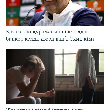
Қазақстан құрамасына шетелдік
бапкер келді. Джон ван’т Схип кім?