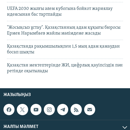
UEFA 2030 жылғы әлем кубогына бойкот жариялау
идеясынан бас тартпайды
"Жосықсыз ұстау". Қазақстанның адам құқығы бюросы
Ермек Нарымбаев жайлы мәлімдеме жасады
Қазақстанда рақымшылықпен 1,5 мың адам қамаудан
босап шықты
Қазақстан мектептерінде ЖИ, цифрлық қауіпсіздік пән
ретінде оқытылады
ЖАЗЫЛЫҢЫЗ
ЖАЛПЫ МӘЛІМЕТ