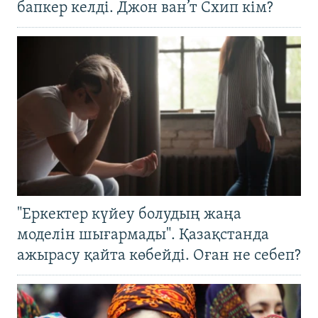
бапкер келді. Джон ван’т Схип кім?
"Еркектер күйеу болудың жаңа
моделін шығармады". Қазақстанда
ажырасу қайта көбейді. Оған не себеп?