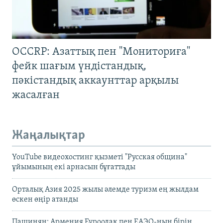
OCCRP: Азаттық пен "Мониториға"
фейк шағым үндістандық,
пәкістандық аккаунттар арқылы
жасалған
Жаңалықтар
YouTube видеохостинг қызметі "Русская община"
ұйымының екі арнасын бұғаттады
Орталық Азия 2025 жылы әлемде туризм ең жылдам
өскен өңір атанды
Пашинян: Армения Еуроодақ пен ЕАЭО-ның бірін