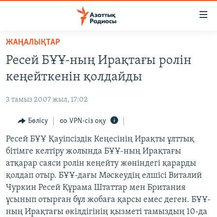
Accessibility
links
Skip
ЖАҢАЛЫҚТАР
to
ЖАҢАЛЫҚТАР
Ресей БҰҰ-ның Ирақтағы ролін
main
САЯСАТ
content
кеңейткенін қолдайды
AZATTYQTV
Skip
to
3 тамыз 2007 жыл, 17:02
ҚАҢТАР ОҚИҒАСЫ
main
АДАМ ҚҰҚЫҚТАРЫ
Бөлісу
VPN-сіз оқу
Navigation
Skip
ӘЛЕУМЕТ
Ресей БҰҰ Қауіпсіздік Кеңесінің Ирақты ұлттық
to
бітімге келтіру жолында БҰҰ-ның Ирақтағы
ӘЛЕМ
Search
атқарар саяси ролін кеңейту жөніндегі қарарды
АРНАЙЫ ЖОБАЛАР
қолдап отыр. БҰҰ-дағы Мәскеудің елшісі Виталий
Чуркин Ресей Құрама Штаттар мен Британия
Русский
ұсынып отырған бұл жобаға қарсы емес деген. БҰҰ-
ның Ирақтағы өкілдігінің қызметі тамыздың 10-да