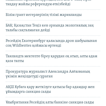
таңдау жайлы референдум өткізбейді
Білім грант иегерлерінің тізімі жарияланды
БАҚ: Қазақстан Теңіз кен орнында экологиялық заң
талабы сақталмаған дейді
Ресейдің Екатеринбург қаласында дрон шабуылынан
соң Wildberries қоймасы өртенді
Таиландта мектепте біреу қарудан оқ атып, алты адам
қаза тапты
Прокуратура журналист Александра Алёхованың
үкімін жеңілдетуді сұраған
АҚШ Кубаға қару жеткізуге қатысы бар адамдар мен
ұйымдарға санкция салды
Ұлыбритания Ресейдің алты банкіне санкция салды