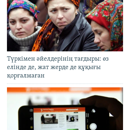
Түркімен әйелдерінің тағдыры: өз
елінде де, жат жерде де құқығы
қорғалмаған