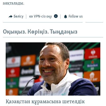
аяқталады.
ЖАЗЫЛЫҢЫЗ
Бөлісу
VPN-сіз оқу
Follow us
Басқа тілдерде
Оқыңыз. Көріңіз. Тыңдаңыз
Қазақстан құрамасына шетелдік