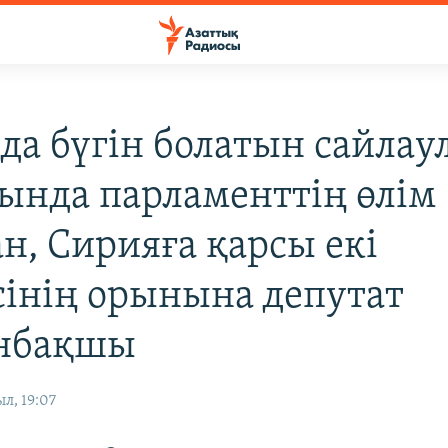
да бүгін болатын сайлау
ында парламенттің өлім
н, Сирияға қарсы екі
інің орынына депутат
анбақшы
л, 19:07