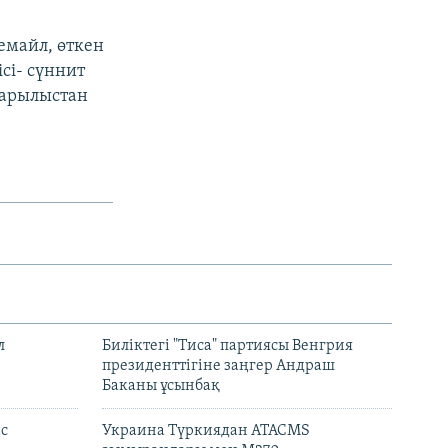
Жемайл, өткен
сі- сүннит
жарылыстан
л
Биліктегі "Тиса" партиясы Венгрия
президенттігіне заңгер Андраш
Баканы ұсынбақ
с
Украина Түркиядан ATACMS