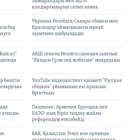
і
зымырандары мен M270
қондырғыларын сатып алмақ
н
Украина Ресейдің Самара облысы мен
сы бар
Краснодар аймағындағы мұнай
ауға
зауытына шабуылдады
Байсат"
АҚШ сенаты Ресейге санкция салатын
кционда
"Линдси Грэм заң жобасын" мақұлдады
р бөлігін
YouTube видеохостинг қызметі "Русская
Беларуське
община" ұйымының екі арнасын
бұғаттады
емде
Пашинян: Армения Еуроодақ пен
р атанды
ЕАЭО-ның бірін таңдау жайлы
референдум өткізбейді
мі
БАҚ: Қазақстан Теңіз кен орнында
экологиялық заң талабы сақталмаған