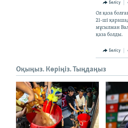
Бөлісу
Ол қаза болға
21-ші қарашад
мұсылман Вал
қаза болды.
Бөлісу
Оқыңыз. Көріңіз. Тыңдаңыз