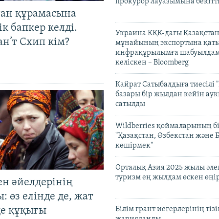
прокурор лауазымына бекітт
тан құрамасына
к бапкер келді.
Украина КҚК-дағы Қазақста
н’т Схип кім?
мұнайының экспортына қаты
инфрақұрылымға шабуылдам
келіскен – Bloomberg
Қайрат Сатыбалдыға тиесілі "
базары бір жылдан кейін ау
сатылды
Wildberries қоймаларының бі
"Қазақстан, Өзбекстан және 
көшірмек"
Орталық Азия 2025 жылы әл
туризм ең жылдам өскен өңі
ен әйелдерінің
: өз елінде де, жат
де құқығы
Білім грант иегерлерінің тізі
жарияланды