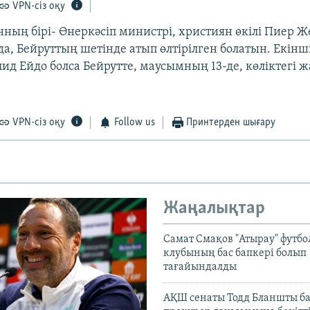
VPN-сіз оқу
нның бірі- Өнеркәсіп министрі, християн өкілі Пиер 
а, Бейруттың шетінде атып өлтірілген болатын. Екінші
ид Ейдо болса Бейрутте, маусымның 13-де, көліктегі 
VPN-сіз оқу
Follow us
Принтерден шығару
Жаңалықтар
Самат Смақов "Атырау" футбо
клубының бас бапкері болып
тағайындалды
АҚШ сенаты Тодд Бланшты ба