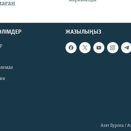
маған
БӨЛІМДЕР
ЖАЗЫЛЫҢЫЗ
р
әлемде
зия
Азат Еуропа / 