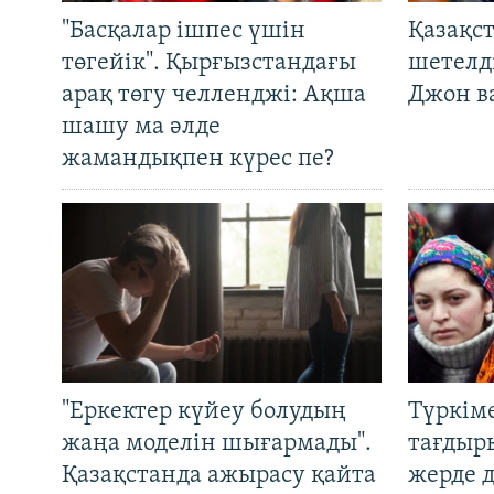
"Басқалар ішпес үшін
Қазақс
төгейік". Қырғызстандағы
шетелді
арақ төгу челленджі: Ақша
Джон ва
шашу ма әлде
жамандықпен күрес пе?
"Еркектер күйеу болудың
Түркім
жаңа моделін шығармады".
тағдыры
Қазақстанда ажырасу қайта
жерде 