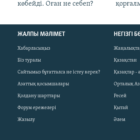
көбейді. Оған не себеп?
қорғал
ЖАЛПЫ МӘЛІМЕТ
НЕГІЗГІ 
Хабарласыңыз
Жаңалықта
Біз туралы
Қазақстан
Русский
Сайтымыз бұғатталса не істеу керек?
Қазақтар - 
Азаттық қосымшалары
Орталық А
ЖАЗЫЛЫҢЫЗ
Қолдану шарттары
Ресей
Форум ережелері
Қытай
Жазылу
Әлем
Басқа тілдерде