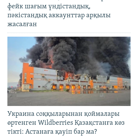
фейк шағым үндістандық,
пәкістандық аккаунттар арқылы
жасалған
Украина соққыларынан қоймалары
өртенген Wildberries Қазақстанға көз
тікті: Астанаға қауіп бар ма?