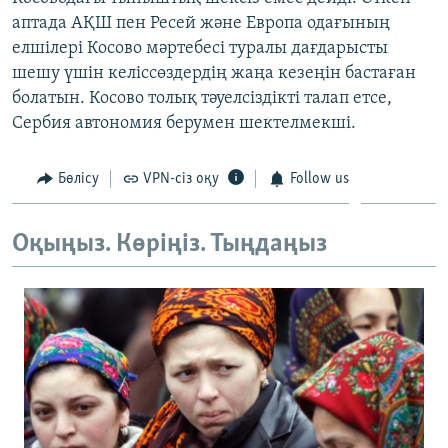
ЖАЗЫЛЫҢЫЗ
аптада АҚШ пен Ресей және Европа одағының
елшілері Косово мәртебесі туралы дағдарысты
шешу үшін келіссөздердің жаңа кезеңін бастаған
болатын. Косово толық тәуелсіздікті талап етсе,
Басқа тілдерде
Сербия автономия берумен шектелмекші.
Бөлісу
VPN-сіз оқу
Follow us
Оқыңыз. Көріңіз. Тыңдаңыз