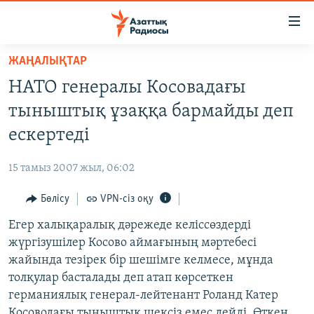
Accessibility
links
Skip
ЖАҢАЛЫҚТАР
to
ЖАҢАЛЫҚТАР
НАТО генералы Косовадағы
main
САЯСАТ
content
тыныштық ұзаққа бармайды деп
AZATTYQTV
Skip
ескертеді
to
ҚАҢТАР ОҚИҒАСЫ
main
15 тамыз 2007 жыл, 06:02
АДАМ ҚҰҚЫҚТАРЫ
Navigation
Skip
Бөлісу
VPN-сіз оқу
ӘЛЕУМЕТ
to
Егер халықаралық дәрежеде келіссөздерді
ӘЛЕМ
Search
жүргізушілер Косово аймағының мәртебесі
АРНАЙЫ ЖОБАЛАР
жайында тезірек бір шешімге келмесе, мұнда
толқулар басталады деп атап көрсеткен
Русский
германиялық генерал-лейтенант Роланд Катер
Косоводағы тыныштық шексіз емес дейді. Өткен