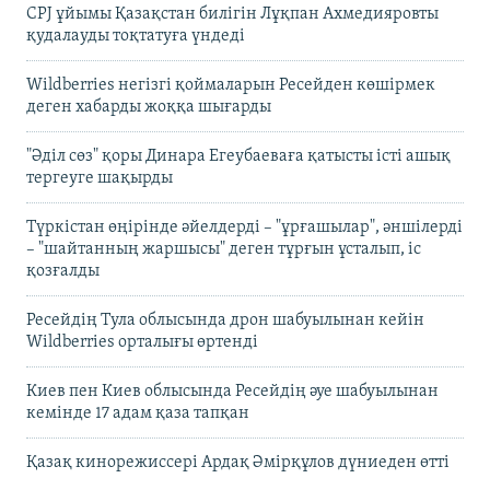
CPJ ұйымы Қазақстан билігін Лұқпан Ахмедияровты
қудалауды тоқтатуға үндеді
Wildberries негізгі қоймаларын Ресейден көшірмек
деген хабарды жоққа шығарды
"Әділ сөз" қоры Динара Егеубаеваға қатысты істі ашық
тергеуге шақырды
Түркістан өңірінде әйелдерді – "ұрғашылар", әншілерді
– "шайтанның жаршысы" деген тұрғын ұсталып, іс
қозғалды
Ресейдің Тула облысында дрон шабуылынан кейін
Wildberries орталығы өртенді
Киев пен Киев облысында Ресейдің әуе шабуылынан
кемінде 17 адам қаза тапқан
Қазақ кинорежиссері Ардақ Әмірқұлов дүниеден өтті