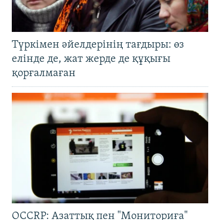
Түркімен әйелдерінің тағдыры: өз
елінде де, жат жерде де құқығы
қорғалмаған
OCCRP: Азаттық пен "Мониториға"