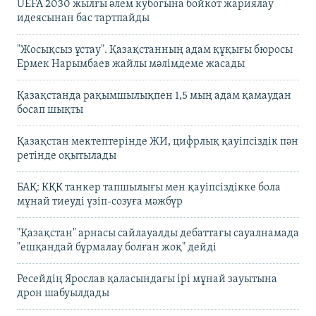
UEFA 2030 жылғы әлем кубогына бойкот жариялау
идеясынан бас тартпайды
"Жосықсыз ұстау". Қазақстанның адам құқығы бюросы
Ермек Нарымбаев жайлы мәлімдеме жасады
Қазақстанда рақымшылықпен 1,5 мың адам қамаудан
босап шықты
Қазақстан мектептерінде ЖИ, цифрлық қауіпсіздік пән
ретінде оқытылады
БАҚ: КҚК танкер тапшылығы мен қауіпсіздікке бола
мұнай тиеуді үзіп-созуға мәжбүр
"Қазақстан" арнасы сайлауалды дебаттағы сауалнамада
"ешқандай бұрмалау болған жоқ" дейді
Ресейдің Ярослав қаласындағы ірі мұнай зауытына
дрон шабуылдады