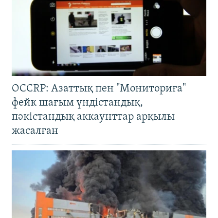
OCCRP: Азаттық пен "Мониториға"
фейк шағым үндістандық,
пәкістандық аккаунттар арқылы
жасалған