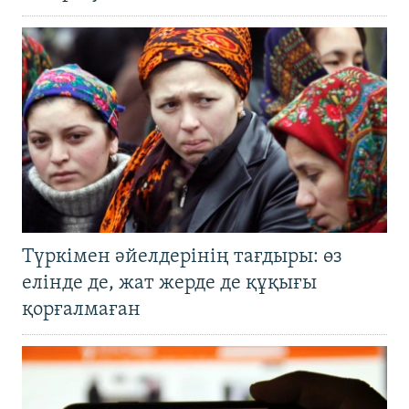
Түркімен әйелдерінің тағдыры: өз
елінде де, жат жерде де құқығы
қорғалмаған