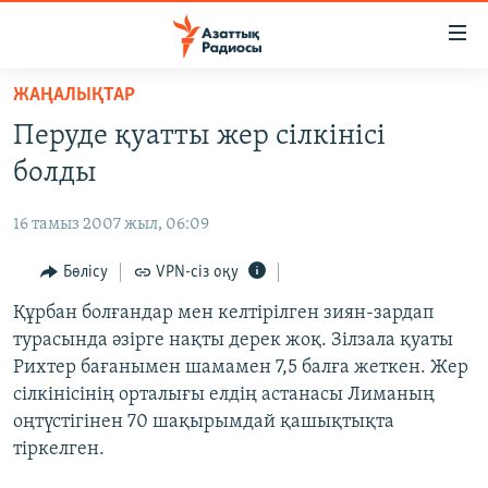
Accessibility
links
Skip
ЖАҢАЛЫҚТАР
to
ЖАҢАЛЫҚТАР
Перуде қуатты жер сілкінісі
main
САЯСАТ
content
болды
AZATTYQTV
Skip
to
16 тамыз 2007 жыл, 06:09
ҚАҢТАР ОҚИҒАСЫ
main
АДАМ ҚҰҚЫҚТАРЫ
Бөлісу
VPN-сіз оқу
Navigation
Skip
ӘЛЕУМЕТ
Құрбан болғандар мен келтірілген зиян-зардап
to
турасында әзірге нақты дерек жоқ. Зілзала қуаты
ӘЛЕМ
Search
Рихтер бағанымен шамамен 7,5 балға жеткен. Жер
АРНАЙЫ ЖОБАЛАР
сілкінісінің орталығы елдің астанасы Лиманың
оңтүстігінен 70 шақырымдай қашықтықта
Русский
тіркелген.