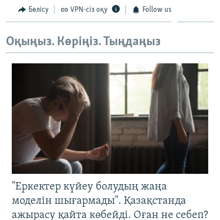
ЖАЗЫЛЫҢЫЗ
Бөлісу
VPN-сіз оқу
Follow us
Оқыңыз. Көріңіз. Тыңдаңыз
Басқа тілдерде
"Еркектер күйеу болудың жаңа
моделін шығармады". Қазақстанда
ажырасу қайта көбейді. Оған не себеп?