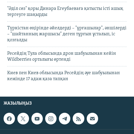
"Әділ сөз" қоры Динара Егеубаеваға қатысты істі ашық
тергеуге шақырды
Түркістан өңірінде әйелдерді – "ұрғашылар", әншілерді
– "шайтанның жаршысы" деген тұрғын ұсталып, іс
қозғалды
Ресейдің Тула облысында дрон шабуылынан кейін
Wildberries орталығы өртенді
Киев пен Киев облысында Ресейдің әуе шабуылынан
кемінде 17 адам қаза тапқан
ЖАЗЫЛЫҢЫЗ