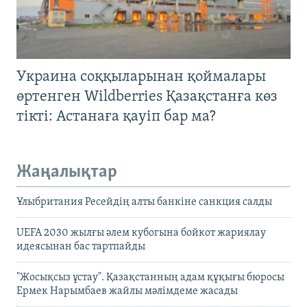
Украина соққыларынан қоймалары
өртенген Wildberries Қазақстанға көз
тікті: Астанаға қауіп бар ма?
Жаңалықтар
Ұлыбритания Ресейдің алты банкіне санкция салды
UEFA 2030 жылғы әлем кубогына бойкот жариялау
идеясынан бас тартпайды
"Жосықсыз ұстау". Қазақстанның адам құқығы бюросы
Ермек Нарымбаев жайлы мәлімдеме жасады