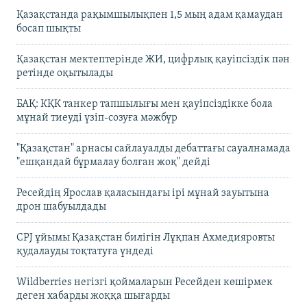
Қазақстанда рақымшылықпен 1,5 мың адам қамаудан
босап шықты
Қазақстан мектептерінде ЖИ, цифрлық қауіпсіздік пән
ретінде оқытылады
БАҚ: КҚК танкер тапшылығы мен қауіпсіздікке бола
мұнай тиеуді үзіп-созуға мәжбүр
"Қазақстан" арнасы сайлауалды дебаттағы сауалнамада
"ешқандай бұрмалау болған жоқ" дейді
Ресейдің Ярослав қаласындағы ірі мұнай зауытына
дрон шабуылдады
CPJ ұйымы Қазақстан билігін Лұқпан Ахмедияровты
қудалауды тоқтатуға үндеді
Wildberries негізгі қоймаларын Ресейден көшірмек
деген хабарды жоққа шығарды