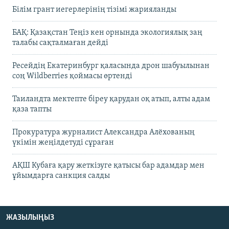
Білім грант иегерлерінің тізімі жарияланды
БАҚ: Қазақстан Теңіз кен орнында экологиялық заң
талабы сақталмаған дейді
Ресейдің Екатеринбург қаласында дрон шабуылынан
соң Wildberries қоймасы өртенді
Таиландта мектепте біреу қарудан оқ атып, алты адам
қаза тапты
Прокуратура журналист Александра Алёхованың
үкімін жеңілдетуді сұраған
АҚШ Кубаға қару жеткізуге қатысы бар адамдар мен
ұйымдарға санкция салды
ЖАЗЫЛЫҢЫЗ