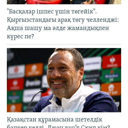
"Басқалар ішпес үшін төгейік".
Қырғызстандағы арақ төгу челленджі:
Ақша шашу ма әлде жамандықпен
күрес пе?
Қазақстан құрамасына шетелдік