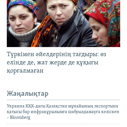
Түркімен әйелдерінің тағдыры: өз
елінде де, жат жерде де құқығы
қорғалмаған
Жаңалықтар
Украина КҚК-дағы Қазақстан мұнайының экспортына
қатысы бар инфрақұрылымға шабуылдамауға келіскен
– Bloomberg