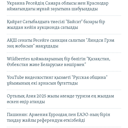
Украина Ресейдің Самара облысы мен Краснодар
аймағындағы мұнай зауытына шабуылдады
Қайрат Сатыбалдыға тиесілі "Байсат" базары бір
жылдан кейін аукционда сатылды
АҚШ сенаты Ресейге санкция салатын "Линдси Грэм
заң жобасын" мақұлдады
Wildberries қоймаларының бір бөлігін "Қазақстан,
Өзбекстан және Беларуське көшірмек"
YouTube видеохостинг қызметі "Русская община"
ұйымының екі арнасын бұғаттады
Орталық Азия 2025 жылы әлемде туризм ең жылдам
өскен өңір атанды
Пашинян: Армения Еуроодақ пен ЕАЭО-ның бірін
таңдау жайлы референдум өткізбейді