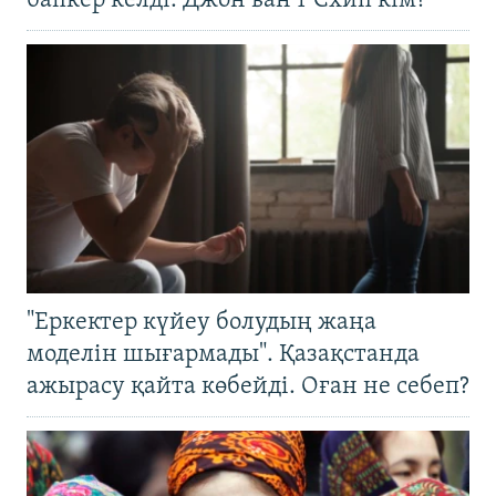
бапкер келді. Джон ван’т Схип кім?
"Еркектер күйеу болудың жаңа
моделін шығармады". Қазақстанда
ажырасу қайта көбейді. Оған не себеп?