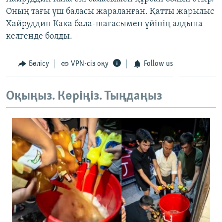
ЖАЗЫЛЫҢЫЗ
Оның тағы үш баласы жараланған. Қатты жарылыс
Хайруддин Кака бала-шағасымен үйінің алдына
келгенде болды.
Басқа тілдерде
Бөлісу
VPN-сіз оқу
Follow us
Оқыңыз. Көріңіз. Тыңдаңыз