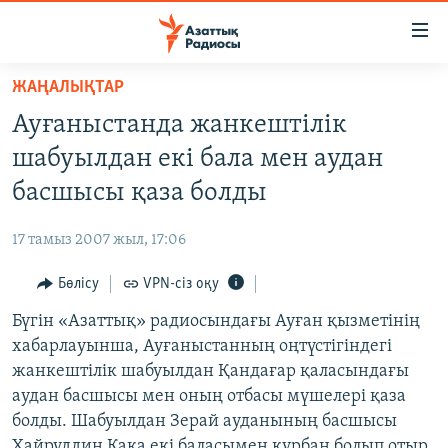
Accessibility
links
Skip
ЖАҢАЛЫҚТАР
to
ЖАҢАЛЫҚТАР
Ауғаныстанда жанкештілік
main
САЯСАТ
content
шабуылдан екі бала мен аудан
AZATTYQTV
Skip
басшысы қаза болды
to
ҚАҢТАР ОҚИҒАСЫ
main
17 тамыз 2007 жыл, 17:06
АДАМ ҚҰҚЫҚТАРЫ
Navigation
Skip
Бөлісу
VPN-сіз оқу
ӘЛЕУМЕТ
to
Бүгін «Азаттық» радиосындағы Ауған қызметінің
ӘЛЕМ
Search
хабарлауынша, Ауғаныстанның оңтүстігіндегі
АРНАЙЫ ЖОБАЛАР
жанкештілік шабуылдан Қандағар қаласындағы
аудан басшысы мен оның отбасы мүшелері қаза
Русский
болды. Шабуылдан Зерай ауданының басшысы
Хайруддин Кака екі баласымен құрбан болып отыр.