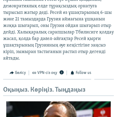
ЖАЗЫЛЫҢЫЗ
демократиялық елде тұрақсыздық орнатуға
тырысып жатыр деді. Ресей өз ұшақтарының 6-шы
және 21 тамыздарда Грузия аймағына ұшқанын
жоққа шығарып, оны Грузия ойдан шығарып отыр
Басқа тілдерде
дейді. Халықаралық сарапшылар Тбилисиге қолдау
жасап, қолда бар дәлел-айғақтар Ресей қырғи
ұшақтарының Грузияның әуе кеңістігіне заңсыз
кіріп, зымыран тастағанын растап отыр дегенді
айтады.
Бөлісу
VPN-сіз оқу
Follow us
Оқыңыз. Көріңіз. Тыңдаңыз