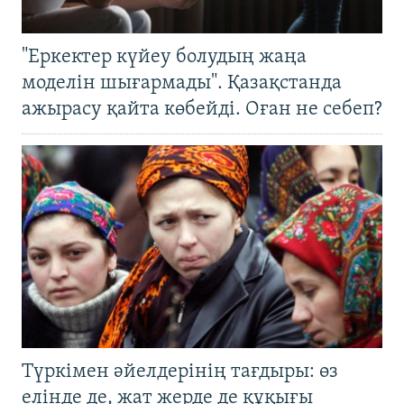
"Еркектер күйеу болудың жаңа
моделін шығармады". Қазақстанда
ажырасу қайта көбейді. Оған не себеп?
Түркімен әйелдерінің тағдыры: өз
елінде де, жат жерде де құқығы