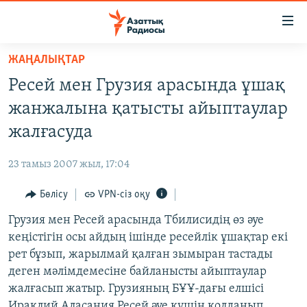
Accessibility
links
Skip
ЖАҢАЛЫҚТАР
to
ЖАҢАЛЫҚТАР
Ресей мен Грузия арасында ұшақ
main
САЯСАТ
content
жанжалына қатысты айыптаулар
AZATTYQTV
Skip
жалғасуда
to
ҚАҢТАР ОҚИҒАСЫ
main
23 тамыз 2007 жыл, 17:04
АДАМ ҚҰҚЫҚТАРЫ
Navigation
Skip
Бөлісу
VPN-сіз оқу
ӘЛЕУМЕТ
to
Грузия мен Ресей арасында Тбилисидің өз әуе
ӘЛЕМ
Search
кеңістігін осы айдың ішінде ресейлік ұшақтар екі
АРНАЙЫ ЖОБАЛАР
рет бұзып, жарылмай қалған зымыран тастады
деген мәлімдемесіне байланысты айыптаулар
Русский
жалғасып жатыр. Грузияның БҰҰ-дағы елшісі
Ираклий Аласания Ресей әуе күшін қолданып,