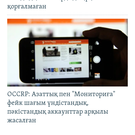
қорғалмаған
OCCRP: Азаттық пен "Мониториға"
фейк шағым үндістандық,
пәкістандық аккаунттар арқылы
жасалған