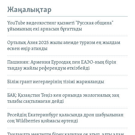
Жаңалықтар
YouTube видеохостинг қызметі "Русская община"
ұйымының екі арнасын бұғаттады
Орталық Азия 2025 жылы әлемде туризм ең жылдам
өскен өңір атанды
Пашинян: Армения Еуроодақ пен ЕАЭО-ның бірін
таңдау жайлы референдум өткізбейді
Білім грант иегерлерінің тізімі жарияланды
БАҚ: Қазақстан Теңіз кен орнында экологиялық заң
талабы сақталмаған дейді
Ресейдің Екатеринбург қаласында дрон шабуылынан
соң Wildberries қоймасы өртенді
Таиландта мектепте біреу қарудан оқ атып, алты адам