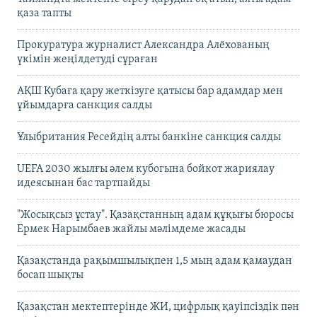
қаза тапты
Прокуратура журналист Александра Алёхованың
үкімін жеңілдетуді сұраған
АҚШ Кубаға қару жеткізуге қатысы бар адамдар мен
ұйымдарға санкция салды
Ұлыбритания Ресейдің алты банкіне санкция салды
UEFA 2030 жылғы әлем кубогына бойкот жариялау
идеясынан бас тартпайды
"Жосықсыз ұстау". Қазақстанның адам құқығы бюросы
Ермек Нарымбаев жайлы мәлімдеме жасады
Қазақстанда рақымшылықпен 1,5 мың адам қамаудан
босап шықты
Қазақстан мектептерінде ЖИ, цифрлық қауіпсіздік пән