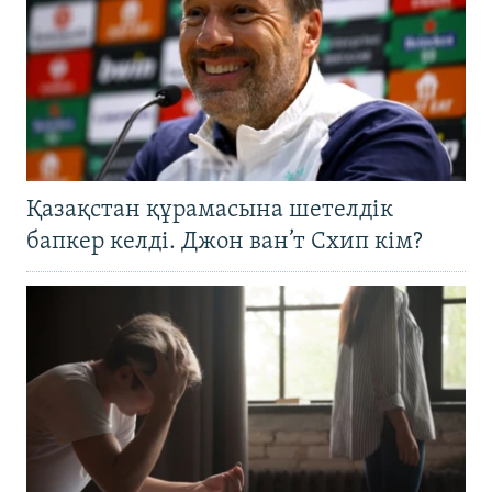
Қазақстан құрамасына шетелдік
бапкер келді. Джон ван’т Схип кім?