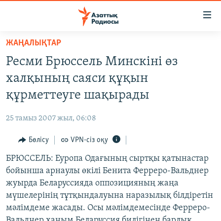
Accessibility
links
Skip
ЖАҢАЛЫҚТАР
to
ЖАҢАЛЫҚТАР
Ресми Брюссель Минскіні өз
main
САЯСАТ
content
халқының саяси құқын
AZATTYQTV
Skip
құрметтеуге шақырады
to
ҚАҢТАР ОҚИҒАСЫ
main
25 тамыз 2007 жыл, 06:08
АДАМ ҚҰҚЫҚТАРЫ
Navigation
Skip
Бөлісу
VPN-сіз оқу
ӘЛЕУМЕТ
to
БРЮССЕЛЬ: Еуропа Одағының сыртқы қатынастар
ӘЛЕМ
Search
бойынша арнаулы өкілі Бенита Ферреро-Вальднер
АРНАЙЫ ЖОБАЛАР
жуырда Беларуссияда оппозицияның жаңа
мүшелерінің тұтқындалуына наразылық білдіретін
Русский
мәлімдеме жасады. Осы мәлімдемесінде Ферреро-
Вальднер ханым Беларуссия билігінен барлық