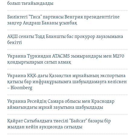
болып тағайындалды
Биліктегі "Тиса" партиясы Венгрия президенттігіне
заңгер Андраш Баканы ұсынбақ
АҚШ сенаты Тодд Бланшты бас прокурор лауазымына
бекітті
Украина Түркиядан ATACMS зымырандары мен M270
қондырғыларын сатып алмақ
Украина КҚК-дағы Қазақстан мұнайының экспортына
қатысы бар инфрақұрылымға шабуылдамауға келіскен
– Bloomberg
Украина Ресейдің Самара облысы мен Краснодар
аймағындағы мұнай зауытына шабуылдады
Қайрат Сатыбалдыға тиесілі "Байсат" базары бір
жылдан кейін аукционда сатылды