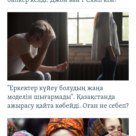
бапкер келді. Джон ван’т Схип кім?
"Еркектер күйеу болудың жаңа
моделін шығармады". Қазақстанда
ажырасу қайта көбейді. Оған не себеп?