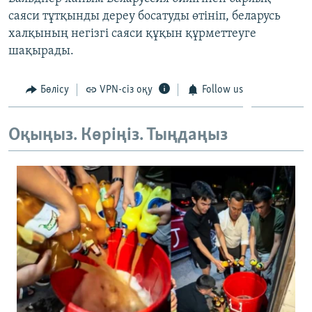
ЖАЗЫЛЫҢЫЗ
саяси тұтқынды дереу босатуды өтініп, беларусь
халқының негізгі саяси құқын құрметтеуге
шақырады.
Басқа тілдерде
Бөлісу
VPN-сіз оқу
Follow us
Оқыңыз. Көріңіз. Тыңдаңыз