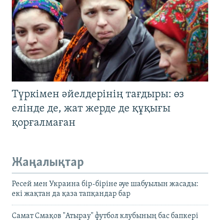
Түркімен әйелдерінің тағдыры: өз
елінде де, жат жерде де құқығы
қорғалмаған
Жаңалықтар
Ресей мен Украина бір-біріне әуе шабуылын жасады:
екі жақтан да қаза тапқандар бар
Самат Смақов "Атырау" футбол клубының бас бапкері