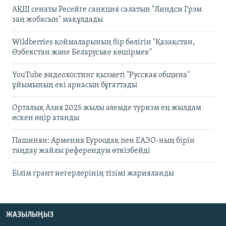
АҚШ сенаты Ресейге санкция салатын "Линдси Грэм
заң жобасын" мақұлдады
Wildberries қоймаларының бір бөлігін "Қазақстан,
Өзбекстан және Беларуське көшірмек"
YouTube видеохостинг қызметі "Русская община"
ұйымының екі арнасын бұғаттады
Орталық Азия 2025 жылы әлемде туризм ең жылдам
өскен өңір атанды
Пашинян: Армения Еуроодақ пен ЕАЭО-ның бірін
таңдау жайлы референдум өткізбейді
Білім грант иегерлерінің тізімі жарияланды
ЖАЗЫЛЫҢЫЗ