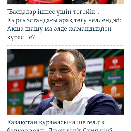
"Басқалар ішпес үшін төгейік".
Қырғызстандағы арақ төгу челленджі:
Ақша шашу ма әлде жамандықпен
күрес пе?
Қазақстан құрамасына шетелдік