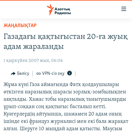
Accessibility
links
Skip
ЖАҢАЛЫҚТАР
to
ЖАҢАЛЫҚТАР
Газадағы қақтығыстан 20-ға жуық
main
САЯСАТ
content
адам жараланды
AZATTYQTV
Skip
to
1 қыркүйек 2007 жыл, 06:06
ҚАҢТАР ОҚИҒАСЫ
main
АДАМ ҚҰҚЫҚТАРЫ
Бөлісу
VPN-сіз оқу
Navigation
Skip
ӘЛЕУМЕТ
Жұма күні Газа аймағында Фатх қолдаушылары
to
өткізген наразылық шарасы зорлық-зомбылықпен
ӘЛЕМ
Search
аяқталды. Хамас тобы наразылық танытушыларды
АРНАЙЫ ЖОБАЛАР
ұрып-соққан соң қақтығыс басталып кетті.
Куәгерлердің айтуынша, шамамен 20 адам оның
Русский
ішінде екі француз журналисі мен екі бала жарақат
алған. Шеруге 10 мыңдай адам қатысты. Маусым