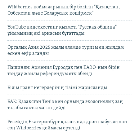
Wildberries қоймаларының бір бөлігін "Қазақстан,
Өзбекстан және Беларуське көшірмек"
YouTube видеохостинг қызметі "Русская община"
ұйымының екі арнасын бұғаттады
Орталық Азия 2025 жылы әлемде туризм ең жылдам
өскен өңір атанды
Пашинян: Армения Еуроодақ пен ЕАЭО-ның бірін
таңдау жайлы референдум өткізбейді
Білім грант иегерлерінің тізімі жарияланды
БАҚ: Қазақстан Теңіз кен орнында экологиялық заң
талабы сақталмаған дейді
Ресейдің Екатеринбург қаласында дрон шабуылынан
соң Wildberries қоймасы өртенді