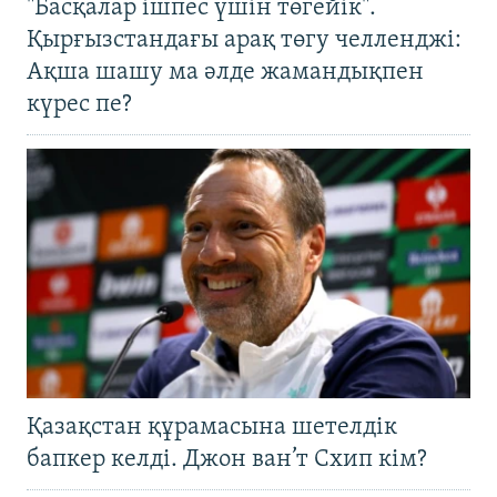
"Басқалар ішпес үшін төгейік".
Қырғызстандағы арақ төгу челленджі:
Ақша шашу ма әлде жамандықпен
күрес пе?
Қазақстан құрамасына шетелдік
бапкер келді. Джон ван’т Схип кім?