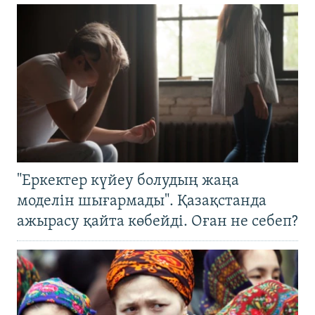
"Еркектер күйеу болудың жаңа
моделін шығармады". Қазақстанда
ажырасу қайта көбейді. Оған не себеп?