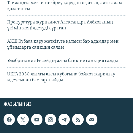
Таиландта мектепте біреу қарудан оқ атып, алты адам
қаза тапты
Прокуратура журналист Александра Алёхованың
үкімін жеңілдетуді сұраған
АҚШ Кубаға қару жеткізуге қатысы бар адамдар мен
ұйымдарға санкция салды
Ұлыбритания Ресейдің алты банкіне санкция салды
UEFA 2030 жылғы әлем кубогына бойкот жариялау
идеясынан бас тартпайды
ЖАЗЫЛЫҢЫЗ