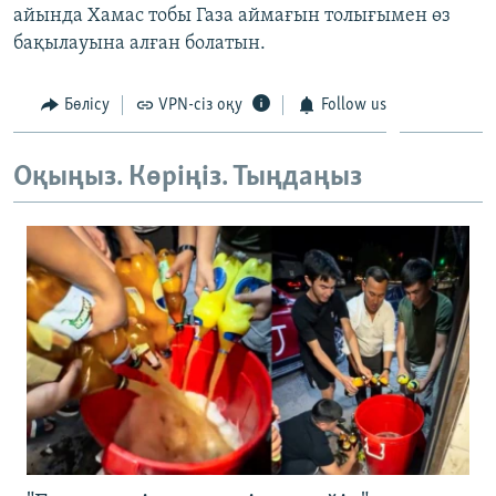
айында Хамас тобы Газа аймағын толығымен өз
ЖАЗЫЛЫҢЫЗ
бақылауына алған болатын.
Бөлісу
VPN-сіз оқу
Follow us
Басқа тілдерде
Оқыңыз. Көріңіз. Тыңдаңыз