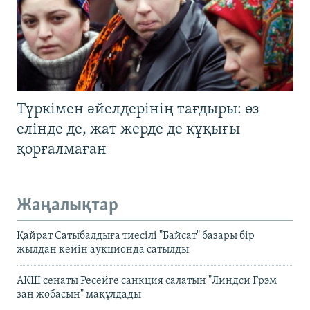
Түркімен әйелдерінің тағдыры: өз
елінде де, жат жерде де құқығы
қорғалмаған
Жаңалықтар
Қайрат Сатыбалдыға тиесілі "Байсат" базары бір
жылдан кейін аукционда сатылды
АҚШ сенаты Ресейге санкция салатын "Линдси Грэм
заң жобасын" мақұлдады