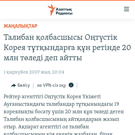
Accessibility
links
Skip
ЖАҢАЛЫҚТАР
to
ЖАҢАЛЫҚТАР
Талибан қолбасшысы Оңтүстік
main
САЯСАТ
content
Корея тұтқындарға құн ретінде 20
AZATTYQTV
Skip
млн төледі деп айтты
to
ҚАҢТАР ОҚИҒАСЫ
main
1 қыркүйек 2007 жыл, 20:04
АДАМ ҚҰҚЫҚТАРЫ
Navigation
Skip
Бөлісу
VPN-сіз оқу
ӘЛЕУМЕТ
to
Рейтер агенттігі Оңтүстік Корея Үкіметі
ӘЛЕМ
Search
Ауғаныстандағы талибандар тұтқынындағы 19
АРНАЙЫ ЖОБАЛАР
кореялықты босату үшін 20 млн құн төледі деген
Талибан қолбасшысының айтқандарын жазып
Русский
отыр. Ақпарат агенттігі ол талибан
қолбасшысының кім екенін жазбаған, бірақ