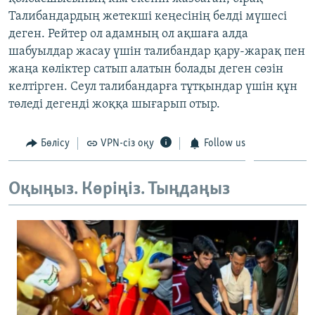
ЖАЗЫЛЫҢЫЗ
Талибандардың жетекші кеңесінің белді мүшесі
деген. Рейтер ол адамның ол ақшаға алда
шабуылдар жасау үшін талибандар қару-жарақ пен
жаңа көліктер сатып алатын болады деген сөзін
Басқа тілдерде
келтірген. Сеул талибандарға тұтқындар үшін құн
төледі дегенді жоққа шығарып отыр.
Бөлісу
VPN-сіз оқу
Follow us
Оқыңыз. Көріңіз. Тыңдаңыз