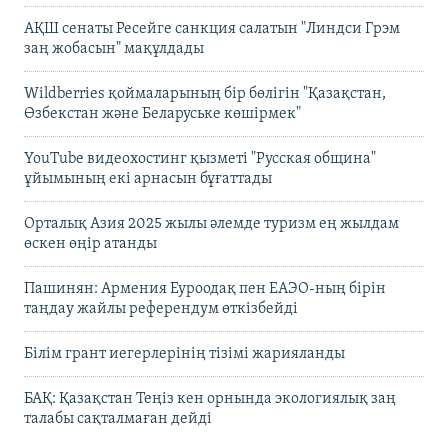
АҚШ сенаты Ресейге санкция салатын "Линдси Грэм
заң жобасын" мақұлдады
Wildberries қоймаларының бір бөлігін "Қазақстан,
Өзбекстан және Беларуське көшірмек"
YouTube видеохостинг қызметі "Русская община"
ұйымының екі арнасын бұғаттады
Орталық Азия 2025 жылы әлемде туризм ең жылдам
өскен өңір атанды
Пашинян: Армения Еуроодақ пен ЕАЭО-ның бірін
таңдау жайлы референдум өткізбейді
Білім грант иегерлерінің тізімі жарияланды
БАҚ: Қазақстан Теңіз кен орнында экологиялық заң
талабы сақталмаған дейді