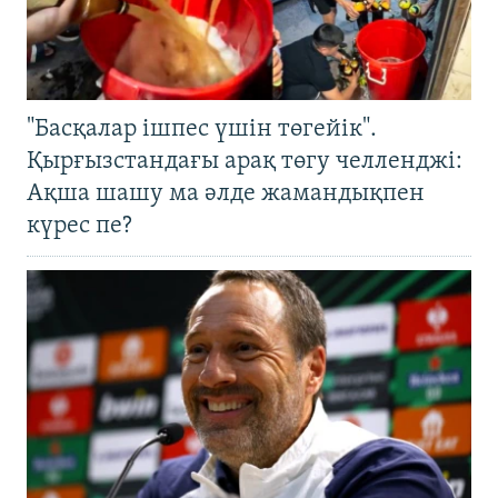
"Басқалар ішпес үшін төгейік".
Қырғызстандағы арақ төгу челленджі:
Ақша шашу ма әлде жамандықпен
күрес пе?