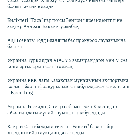
Самат Смақов "Атырау" футбол клубының бас бапкері
болып тағайындалды
Биліктегі "Тиса" партиясы Венгрия президенттігіне
заңгер Андраш Баканы ұсынбақ
АҚШ сенаты Тодд Бланшты бас прокурор лауазымына
бекітті
Украина Түркиядан ATACMS зымырандары мен M270
қондырғыларын сатып алмақ
Украина КҚК-дағы Қазақстан мұнайының экспортына
қатысы бар инфрақұрылымға шабуылдамауға келіскен
– Bloomberg
Украина Ресейдің Самара облысы мен Краснодар
аймағындағы мұнай зауытына шабуылдады
Қайрат Сатыбалдыға тиесілі "Байсат" базары бір
жылдан кейін аукционда сатылды