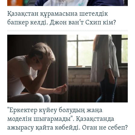
Қазақстан құрамасына шетелдік
бапкер келді. Джон ван’т Схип кім?
"Еркектер күйеу болудың жаңа
моделін шығармады". Қазақстанда
ажырасу қайта көбейді. Оған не себеп?