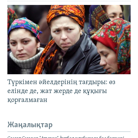
Түркімен әйелдерінің тағдыры: өз
елінде де, жат жерде де құқығы
қорғалмаған
Жаңалықтар