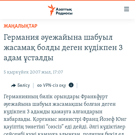
Accessibility
links
Skip
ЖАҢАЛЫҚТАР
to
ЖАҢАЛЫҚТАР
Германия әуежайына шабуыл
main
САЯСАТ
content
жасамақ болды деген күдікпен 3
AZATTYQTV
Skip
адам ұсталды
to
ҚАҢТАР ОҚИҒАСЫ
main
5 қыркүйек 2007 жыл, 17:07
АДАМ ҚҰҚЫҚТАРЫ
Navigation
Skip
Бөлісу
VPN-сіз оқу
ӘЛЕУМЕТ
to
Германияның билік орындары Франкфурт
ӘЛЕМ
Search
әуежайына шабуыл жасамақшы болған деген
АРНАЙЫ ЖОБАЛАР
күдікпен 3 адамды қамауға алғандарын
хабарлады. Қорғаныс министрі Франц Йозеф Юнг
Русский
қауіптің төнетіні “сөзсіз” еді дейді. Әлгі күдіктілер
сейсенбі күні қамауға алынған, полиция бүкіл ел