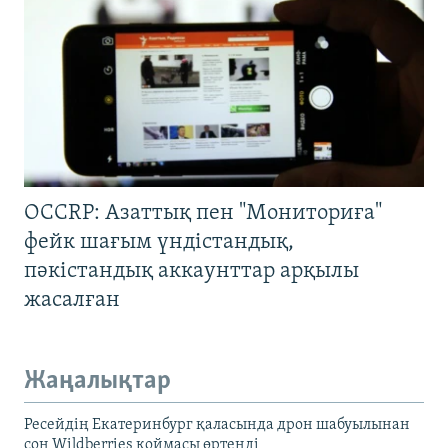
OCCRP: Азаттық пен "Мониториға"
фейк шағым үндістандық,
пәкістандық аккаунттар арқылы
жасалған
Жаңалықтар
Ресейдің Екатеринбург қаласында дрон шабуылынан
соң Wildberries қоймасы өртенді