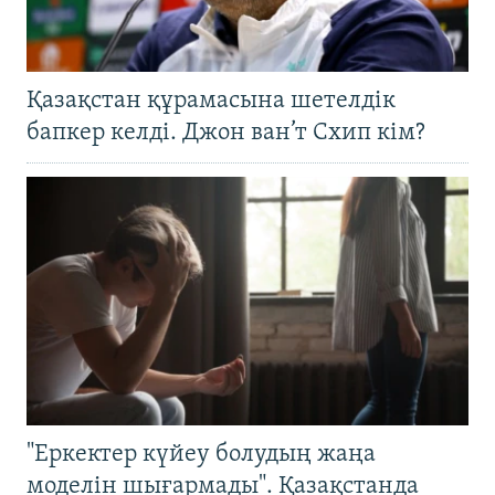
Қазақстан құрамасына шетелдік
бапкер келді. Джон ван’т Схип кім?
"Еркектер күйеу болудың жаңа
моделін шығармады". Қазақстанда