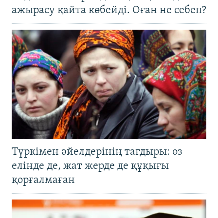
ажырасу қайта көбейді. Оған не себеп?
Түркімен әйелдерінің тағдыры: өз
елінде де, жат жерде де құқығы
қорғалмаған