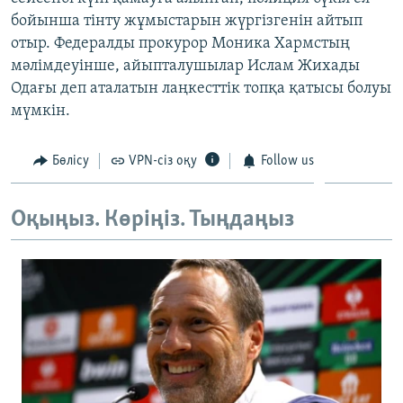
ЖАЗЫЛЫҢЫЗ
бойынша тінту жұмыстарын жүргізгенін айтып
отыр. Федералды прокурор Моника Хармстың
мәлімдеуінше, айыпталушылар Ислам Жихады
Одағы деп аталатын лаңкесттік топқа қатысы болуы
Басқа тілдерде
мүмкін.
Бөлісу
VPN-сіз оқу
Follow us
Оқыңыз. Көріңіз. Тыңдаңыз