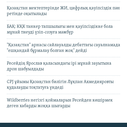
Қазақстан мектептерінде ЖИ, цифрлық қауіпсіздік пән
ретінде оқытылады
БАҚ: КҚК танкер тапшылығы мен қауіпсіздікке бола
мұнай тиеуді үзіп-созуға мәжбүр
"Қазақстан" арнасы сайлауалды дебаттағы сауалнамада
"ешқандай бұрмалау болған жоқ" дейді
Ресейдің Ярослав қаласындағы ірі мұнай зауытына
дрон шабуылдады
CPJ ұйымы Қазақстан билігін Лұқпан Ахмедияровты
қудалауды тоқтатуға үндеді
Wildberries негізгі қоймаларын Ресейден көшірмек
деген хабарды жоққа шығарды