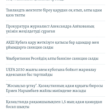
Таиландта мектепте біреу қарудан оқ атып, алты адам
қаза тапты
Прокуратура журналист Александра Алёхованың
үкімін жеңілдетуді сұраған
АҚШ Кубаға қару жеткізуге қатысы бар адамдар мен
ұйымдарға санкция салды
Ұлыбритания Ресейдің алты банкіне санкция салды
UEFA 2030 жылғы әлем кубогына бойкот жариялау
идеясынан бас тартпайды
"Жосықсыз ұстау". Қазақстанның адам құқығы бюросы
Ермек Нарымбаев жайлы мәлімдеме жасады
Қазақстанда рақымшылықпен 1,5 мың адам қамаудан
босап шықты