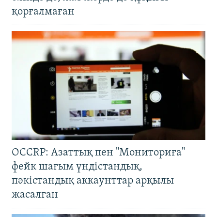
қорғалмаған
OCCRP: Азаттық пен "Мониториға"
фейк шағым үндістандық,
пәкістандық аккаунттар арқылы
жасалған