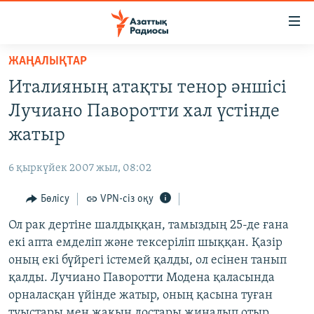
Accessibility
links
Skip
ЖАҢАЛЫҚТАР
to
ЖАҢАЛЫҚТАР
Италияның атақты тенор әншісі
main
САЯСАТ
content
Лучиано Паворотти хал үстінде
AZATTYQTV
Skip
жатыр
to
ҚАҢТАР ОҚИҒАСЫ
main
6 қыркүйек 2007 жыл, 08:02
АДАМ ҚҰҚЫҚТАРЫ
Navigation
Skip
Бөлісу
VPN-сіз оқу
ӘЛЕУМЕТ
to
Ол рак дертіне шалдыққан, тамыздың 25-де ғана
ӘЛЕМ
Search
екі апта емделіп және тексеріліп шыққан. Қазір
АРНАЙЫ ЖОБАЛАР
оның екі бүйрегі істемей қалды, ол есінен танып
қалды. Лучиано Паворотти Модена қаласында
Русский
орналасқан үйінде жатыр, оның қасына туған
туыстары мен жақын достары жиналып отыр.