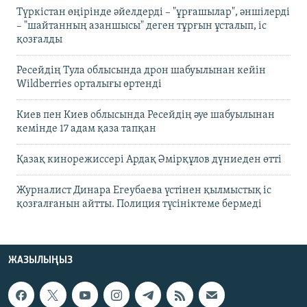
Түркістан өңірінде әйелдерді – "ұрғашылар", әншілерді
– "шайтанның азаншысы" деген тұрғын ұсталып, іс
қозғалды
Ресейдің Тула облысында дрон шабуылынан кейін
Wildberries орталығы өртенді
Киев пен Киев облысында Ресейдің әуе шабуылынан
кемінде 17 адам қаза тапқан
Қазақ кинорежиссері Ардақ Әмірқұлов дүниеден өтті
Журналист Динара Егеубаева үстінен қылмыстық іс
қозғалғанын айтты. Полиция түсініктеме бермеді
ЖАЗЫЛЫҢЫЗ