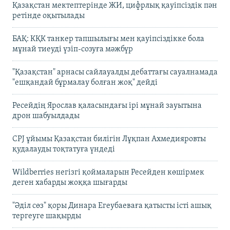
Қазақстан мектептерінде ЖИ, цифрлық қауіпсіздік пән
ретінде оқытылады
БАҚ: КҚК танкер тапшылығы мен қауіпсіздікке бола
мұнай тиеуді үзіп-созуға мәжбүр
"Қазақстан" арнасы сайлауалды дебаттағы сауалнамада
"ешқандай бұрмалау болған жоқ" дейді
Ресейдің Ярослав қаласындағы ірі мұнай зауытына
дрон шабуылдады
CPJ ұйымы Қазақстан билігін Лұқпан Ахмедияровты
қудалауды тоқтатуға үндеді
Wildberries негізгі қоймаларын Ресейден көшірмек
деген хабарды жоққа шығарды
"Әділ сөз" қоры Динара Егеубаеваға қатысты істі ашық
тергеуге шақырды