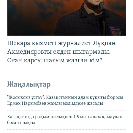
Шекара қызметі журналист Лұқпан
Ахмедияровты елден шығармады.
Оған қарсы шағым жазған кім?
Жаңалықтар
"Жосықсыз ұстау". Қазақстанның адам құқығы бюросы
Ермек Нарымбаев жайлы мәлімдеме жасады
Қазақстанда рақымшылықпен 1,5 мың адам қамаудан
босап шықты