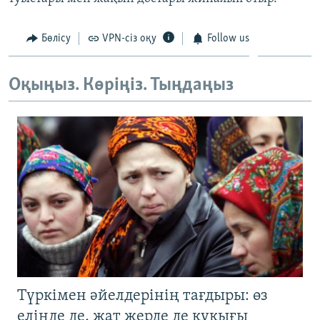
ЖАЗЫЛЫҢЫЗ
Бөлісу
VPN-сіз оқу
Follow us
Басқа тілдерде
Оқыңыз. Көріңіз. Тыңдаңыз
Түркімен әйелдерінің тағдыры: өз
елінде де, жат жерде де құқығы