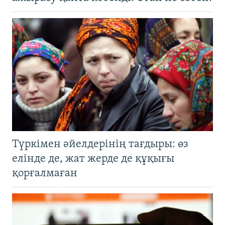
Түркімен әйелдерінің тағдыры: өз
елінде де, жат жерде де құқығы
қорғалмаған