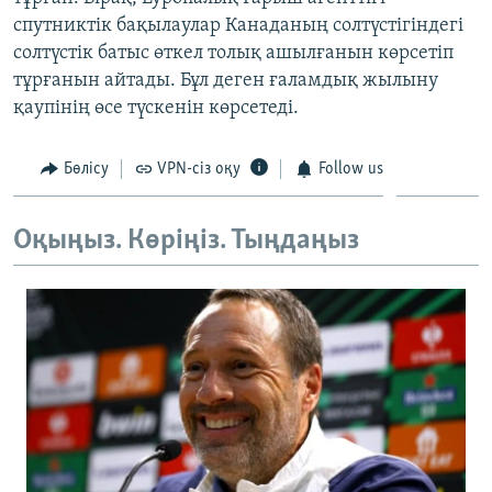
ЖАЗЫЛЫҢЫЗ
спутниктік бақылаулар Канаданың солтүстігіндегі
солтүстік батыс өткел толық ашылғанын көрсетіп
тұрғанын айтады. Бұл деген ғаламдық жылыну
қаупінің өсе түскенін көрсетеді.
Басқа тілдерде
Бөлісу
VPN-сіз оқу
Follow us
Оқыңыз. Көріңіз. Тыңдаңыз