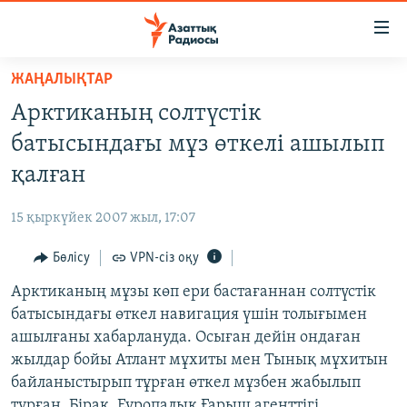
Accessibility
links
Skip
ЖАҢАЛЫҚТАР
to
ЖАҢАЛЫҚТАР
Арктиканың солтүстік
main
САЯСАТ
content
батысындағы мұз өткелі ашылып
AZATTYQTV
Skip
қалған
to
ҚАҢТАР ОҚИҒАСЫ
main
15 қыркүйек 2007 жыл, 17:07
АДАМ ҚҰҚЫҚТАРЫ
Navigation
Skip
Бөлісу
VPN-сіз оқу
ӘЛЕУМЕТ
to
Арктиканың мұзы көп ери бастағаннан солтүстік
ӘЛЕМ
Search
батысындағы өткел навигация үшін толығымен
АРНАЙЫ ЖОБАЛАР
ашылғаны хабарлануда. Осыған дейін ондаған
жылдар бойы Атлант мұхиты мен Тынық мұхитын
Русский
байланыстырып тұрған өткел мұзбен жабылып
тұрған. Бірақ, Еуропалық Ғарыш агенттігі