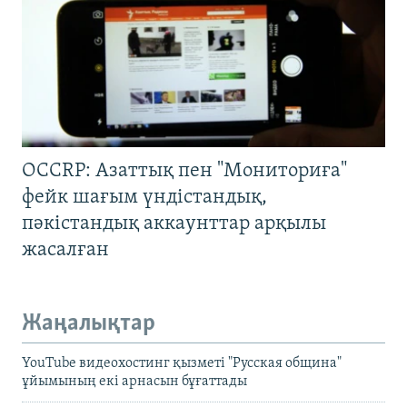
OCCRP: Азаттық пен "Мониториға"
фейк шағым үндістандық,
пәкістандық аккаунттар арқылы
жасалған
Жаңалықтар
YouTube видеохостинг қызметі "Русская община"
ұйымының екі арнасын бұғаттады