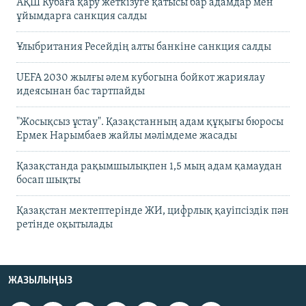
АҚШ Кубаға қару жеткізуге қатысы бар адамдар мен
ұйымдарға санкция салды
Ұлыбритания Ресейдің алты банкіне санкция салды
UEFA 2030 жылғы әлем кубогына бойкот жариялау
идеясынан бас тартпайды
"Жосықсыз ұстау". Қазақстанның адам құқығы бюросы
Ермек Нарымбаев жайлы мәлімдеме жасады
Қазақстанда рақымшылықпен 1,5 мың адам қамаудан
босап шықты
Қазақстан мектептерінде ЖИ, цифрлық қауіпсіздік пән
ретінде оқытылады
ЖАЗЫЛЫҢЫЗ