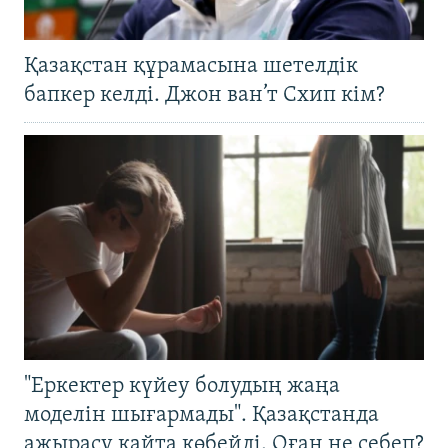
Қазақстан құрамасына шетелдік
бапкер келді. Джон ван’т Схип кім?
"Еркектер күйеу болудың жаңа
моделін шығармады". Қазақстанда
ажырасу қайта көбейді. Оған не себеп?