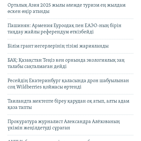
Орталық Азия 2025 жылы әлемде туризм ең жылдам
өскен өңір атанды
Пашинян: Армения Еуроодақ пен ЕАЭО-ның бірін
таңдау жайлы референдум өткізбейді
Білім грант иегерлерінің тізімі жарияланды
БАҚ: Қазақстан Теңіз кен орнында экологиялық заң
талабы сақталмаған дейді
Ресейдің Екатеринбург қаласында дрон шабуылынан
соң Wildberries қоймасы өртенді
Таиландта мектепте біреу қарудан оқ атып, алты адам
қаза тапты
Прокуратура журналист Александра Алёхованың
үкімін жеңілдетуді сұраған