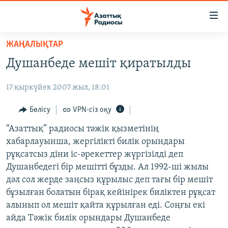
Accessibility
links
Skip
ЖАҢАЛЫҚТАР
to
ЖАҢАЛЫҚТАР
Душанбеде мешіт қиратылды
main
САЯСАТ
content
17 қыркүйек 2007 жыл, 18:01
AZATTYQTV
Skip
to
ҚАҢТАР ОҚИҒАСЫ
Бөлісу
VPN-сіз оқу
main
АДАМ ҚҰҚЫҚТАРЫ
“Азаттық” радиосы тәжік қызметінің
Navigation
хабарлауынша, жергілікті билік орындары
Skip
ӘЛЕУМЕТ
рұқсатсыз діни іс-әрекеттер жүргізілді деп
to
ӘЛЕМ
Душанбедегі бір мешітті бұзды. Ал 1992-ші жылы
Search
дәл сол жерде заңсыз құрылыс деп тағы бір мешіт
АРНАЙЫ ЖОБАЛАР
бұзылған болатын бірақ кейінірек биліктен рұқсат
алынып ол мешіт қайта құрылған еді. Соңғы екі
Русский
айда Тәжік билік орындары Душанбеде