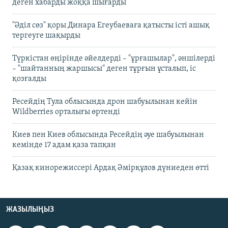
деген хабарды жоққа шығарды
"Әділ сөз" қоры Динара Егеубаеваға қатысты істі ашық
тергеуге шақырды
Түркістан өңірінде әйелдерді – "ұрғашылар", әншілерді
– "шайтанның жаршысы" деген тұрғын ұсталып, іс
қозғалды
Ресейдің Тула облысында дрон шабуылынан кейін
Wildberries орталығы өртенді
Киев пен Киев облысында Ресейдің әуе шабуылынан
кемінде 17 адам қаза тапқан
Қазақ кинорежиссері Ардақ Әмірқұлов дүниеден өтті
ЖАЗЫЛЫҢЫЗ