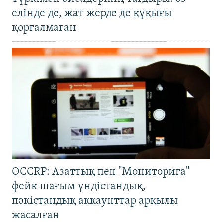
елінде де, жат жерде де құқығы
қорғалмаған
OCCRP: Азаттық пен "Мониториға"
фейк шағым үндістандық,
пәкістандық аккаунттар арқылы
жасалған