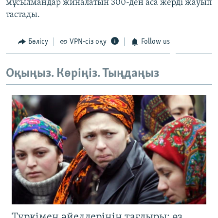
мұсылмандар жиналатын 300-ден аса жерді жауып
ЖАЗЫЛЫҢЫЗ
тастады.
Бөлісу
VPN-сіз оқу
Follow us
Басқа тілдерде
Оқыңыз. Көріңіз. Тыңдаңыз
Түркімен әйелдерінің тағдыры: өз