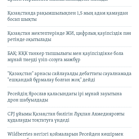
Қазақстанда рақымшылықпен 1,5 мың адам қамаудан
босап шықты
Қазақстан мектептерінде ЖИ, цифрлық қауіпсіздік пән
ретінде оқытылады
БАҚ: КҚК танкер тапшылығы мен қауіпсіздікке бола
мұнай тиеуді үзіп-созуға мәжбүр
"Қазақстан" арнасы сайлауалды дебаттағы сауалнамада
"ешқандай бұрмалау болған жоқ" дейді
Ресейдің Ярослав қаласындағы ірі мұнай зауытына
дрон шабуылдады
CPJ ұйымы Қазақстан билігін Лұқпан Ахмедияровты
қудалауды тоқтатуға үндеді
Wildberries негізгі қоймаларын Ресейден көшірмек