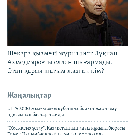
Шекара қызметі журналист Лұқпан
Ахмедияровты елден шығармады.
Оған қарсы шағым жазған кім?
Жаңалықтар
UEFA 2030 жылғы әлем кубогына бойкот жариялау
идеясынан бас тартпайды
"Жосықсыз ұстау". Қазақстанның адам құқығы бюросы
Ермек Нарымбаев жайлы мәлімдеме жасады