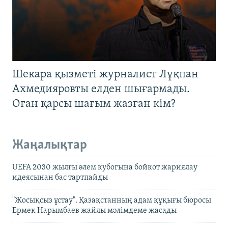
Шекара қызметі журналист Лұқпан
Ахмедияровты елден шығармады.
Оған қарсы шағым жазған кім?
Жаңалықтар
UEFA 2030 жылғы әлем кубогына бойкот жариялау
идеясынан бас тартпайды
"Жосықсыз ұстау". Қазақстанның адам құқығы бюросы
Ермек Нарымбаев жайлы мәлімдеме жасады