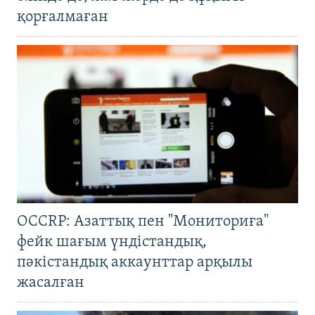
қорғалмаған
OCCRP: Азаттық пен "Мониториға"
фейк шағым үндістандық,
пәкістандық аккаунттар арқылы
жасалған