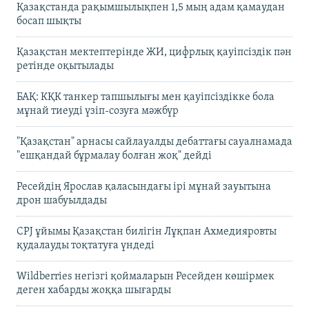
Қазақстанда рақымшылықпен 1,5 мың адам қамаудан
босап шықты
Қазақстан мектептерінде ЖИ, цифрлық қауіпсіздік пән
ретінде оқытылады
БАҚ: КҚК танкер тапшылығы мен қауіпсіздікке бола
мұнай тиеуді үзіп-созуға мәжбүр
"Қазақстан" арнасы сайлауалды дебаттағы сауалнамада
"ешқандай бұрмалау болған жоқ" дейді
Ресейдің Ярослав қаласындағы ірі мұнай зауытына
дрон шабуылдады
CPJ ұйымы Қазақстан билігін Лұқпан Ахмедияровты
қудалауды тоқтатуға үндеді
Wildberries негізгі қоймаларын Ресейден көшірмек
деген хабарды жоққа шығарды