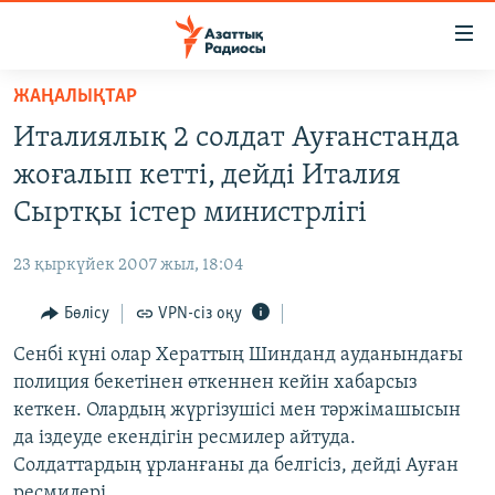
Accessibility
links
Skip
ЖАҢАЛЫҚТАР
to
ЖАҢАЛЫҚТАР
Италиялық 2 солдат Ауғанстанда
main
САЯСАТ
content
жоғалып кетті, дейді Италия
AZATTYQTV
Skip
Сыртқы істер министрлігі
to
ҚАҢТАР ОҚИҒАСЫ
main
23 қыркүйек 2007 жыл, 18:04
АДАМ ҚҰҚЫҚТАРЫ
Navigation
Skip
Бөлісу
VPN-сіз оқу
ӘЛЕУМЕТ
to
Сенбі күні олар Хераттың Шинданд ауданындағы
ӘЛЕМ
Search
полиция бекетінен өткеннен кейін хабарсыз
АРНАЙЫ ЖОБАЛАР
кеткен. Олардың жүргізушісі мен тәржімашысын
да іздеуде екендігін ресмилер айтуда.
Русский
Солдаттардың ұрланғаны да белгісіз, дейді Ауған
ресмилері.