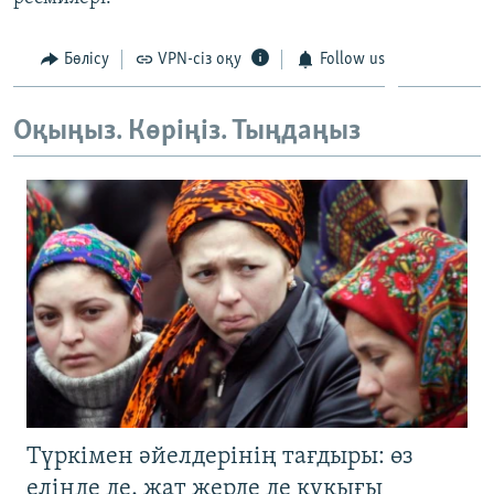
ЖАЗЫЛЫҢЫЗ
Бөлісу
VPN-сіз оқу
Follow us
Басқа тілдерде
Оқыңыз. Көріңіз. Тыңдаңыз
Түркімен әйелдерінің тағдыры: өз
елінде де, жат жерде де құқығы