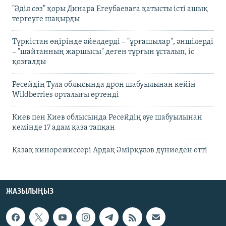
"Әділ сөз" қоры Динара Егеубаеваға қатысты істі ашық
тергеуге шақырды
Түркістан өңірінде әйелдерді – "ұрғашылар", әншілерді
– "шайтанның жаршысы" деген тұрғын ұсталып, іс
қозғалды
Ресейдің Тула облысында дрон шабуылынан кейін
Wildberries орталығы өртенді
Киев пен Киев облысында Ресейдің әуе шабуылынан
кемінде 17 адам қаза тапқан
Қазақ кинорежиссері Ардақ Әмірқұлов дүниеден өтті
ЖАЗЫЛЫҢЫЗ