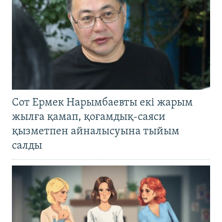
Сот Ермек Нарымбаевты екі жарым
жылға қамап, қоғамдық-саяси
қызметпен айналысуына тыйым
салды