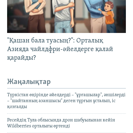
"Қашан бала туасың?": Орталық
Азияда чайлдфри-әйелдерге қалай
қарайды?
Жаңалықтар
Түркістан өңірінде әйелдерді – "ұрғашылар", әншілерді
– "шайтанның азаншысы" деген тұрғын ұсталып, іс
қозғалды
Ресейдің Тула облысында дрон шабуылынан кейін
Wildberries орталығы өртенді