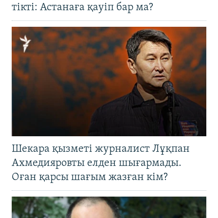
тікті: Астанаға қауіп бар ма?
Шекара қызметі журналист Лұқпан
Ахмедияровты елден шығармады.
Оған қарсы шағым жазған кім?