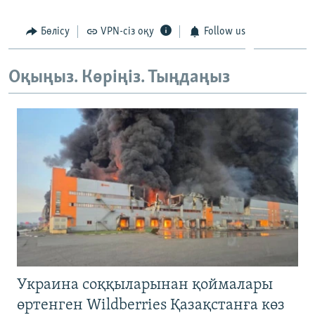
ЖАЗЫЛЫҢЫЗ
Бөлісу
VPN-сіз оқу
Follow us
Оқыңыз. Көріңіз. Тыңдаңыз
Басқа тілдерде
Украина соққыларынан қоймалары
өртенген Wildberries Қазақстанға көз