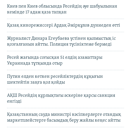
Киев пен Киев облысында Ресейдің әуе шабуылынан
кемінде 17 адам қаза тапқан
Қазақ кинорежиссері Ардақ Әмірқұлов дүниеден өтті
Журналист Динара Егеубаева үстінен қылмыстық іс
қозғалғанын айтты. Полиция түсініктеме бермеді
Ресей жағында соғысқан 51 елдің азаматтары
Украинада тұтқында отыр
Путин елден кеткен ресейліктердің құқығын
шектейтін заңға қол қойды
АҚШ Ресейдің құрлықтағы әскеріне қарсы санкция
енгізді
Қазақстанның сауда министрі кәсіпкерлерге отандық
маркетплейстерге басымдық беру жайлы кеңес айтты