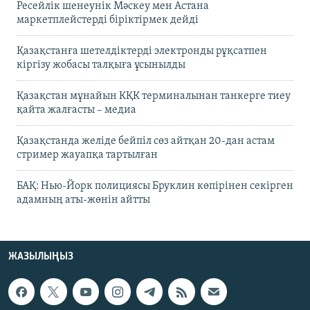
Ресейлік шенеунік Мәскеу мен Астана
маркетплейстерді біріктірмек дейді
Қазақстанға шетелдіктерді электронды рұқсатпен
кіргізу жобасы талқыға ұсынылды
Қазақстан мұнайын КҚК терминалынан танкерге тиеу
қайта жалғасты – медиа
Қазақстанда желіде бейпіл сөз айтқан 20-дан астам
стример жауапқа тартылған
БАҚ: Нью-Йорк полициясы Бруклин көпірінен секірген
адамның аты-жөнін айтты
ЖАЗЫЛЫҢЫЗ