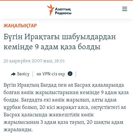
Accessibility
links
Skip
ЖАҢАЛЫҚТАР
to
ЖАҢАЛЫҚТАР
Бүгін Ирақтағы шабуылдардан
main
САЯСАТ
content
кемінде 9 адам қаза болды
AZATTYQTV
Skip
to
25 қыркүйек 2007 жыл, 18:01
ҚАҢТАР ОҚИҒАСЫ
main
АДАМ ҚҰҚЫҚТАРЫ
Бөлісу
VPN-сіз оқу
Navigation
Skip
ӘЛЕУМЕТ
Бүгін Ирақтың Бағдад пен әл Басрах қалаларында
to
болған көлік жарылыстарынан кемінде 9 адам қаза
ӘЛЕМ
Search
болды. Бағдадта екі көлік жарылып, алты адам
АРНАЙЫ ЖОБАЛАР
құрбан болып, 20 кісі жарақат алса, оңтүстіктегі әл
Басрах қаласында жанкештілік көлік
Русский
жарылысынан 3 адам қаза тауып, 20 шақты адам
жараланды.