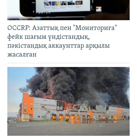
OCCRP: Азаттық пен "Мониториға"
фейк шағым үндістандық,
пәкістандық аккаунттар арқылы
жасалған