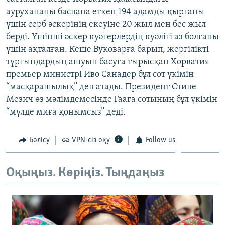
ЖАЗЫЛЫҢЫЗ
аурухананы баспана еткен 194 адамды қырғаны
үшін серб әскерінің екеуіне 20 жыл мен бес жыл
берді. Үшінші әскер куәгерлердің куәлігі аз болғаны
үшін ақталған. Кеше Вуковарға барып, жергілікті
Басқа тілдерде
тұрғындардың ашуын басуға тырысқан Хорватия
премьер министрі Иво Санадер бұл сот үкімін
“масқарашылық” деп атады. Президент Стипе
Мезич өз мәлімдемесінде Гаага сотының бұл үкімін
“мүлде миға қонымсыз” деді.
Бөлісу
VPN-сіз оқу
Follow us
Оқыңыз. Көріңіз. Тыңдаңыз