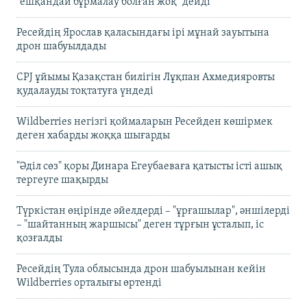
"ешқандай бұрмалау болған жоқ" дейді
Ресейдің Ярослав қаласындағы ірі мұнай зауытына
дрон шабуылдады
CPJ ұйымы Қазақстан билігін Лұқпан Ахмедияровты
қудалауды тоқтатуға үндеді
Wildberries негізгі қоймаларын Ресейден көшірмек
деген хабарды жоққа шығарды
"Әділ сөз" қоры Динара Егеубаеваға қатысты істі ашық
тергеуге шақырды
Түркістан өңірінде әйелдерді – "ұрғашылар", әншілерді
– "шайтанның жаршысы" деген тұрғын ұсталып, іс
қозғалды
Ресейдің Тула облысында дрон шабуылынан кейін
Wildberries орталығы өртенді