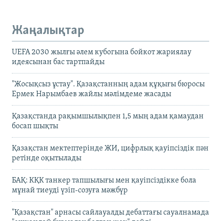
Жаңалықтар
UEFA 2030 жылғы әлем кубогына бойкот жариялау
идеясынан бас тартпайды
"Жосықсыз ұстау". Қазақстанның адам құқығы бюросы
Ермек Нарымбаев жайлы мәлімдеме жасады
Қазақстанда рақымшылықпен 1,5 мың адам қамаудан
босап шықты
Қазақстан мектептерінде ЖИ, цифрлық қауіпсіздік пән
ретінде оқытылады
БАҚ: КҚК танкер тапшылығы мен қауіпсіздікке бола
мұнай тиеуді үзіп-созуға мәжбүр
"Қазақстан" арнасы сайлауалды дебаттағы сауалнамада