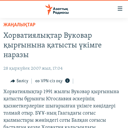
Accessibility
links
Skip
ЖАҢАЛЫҚТАР
to
ЖАҢАЛЫҚТАР
Хорватиялықтар Вуковар
main
САЯСАТ
content
қырғынына қатысты үкімге
AZATTYQTV
Skip
наразы
to
ҚАҢТАР ОҚИҒАСЫ
main
28 қыркүйек 2007 жыл, 17:04
АДАМ ҚҰҚЫҚТАРЫ
Navigation
Skip
Бөлісу
VPN-сіз оқу
ӘЛЕУМЕТ
to
Хорватиялықтар 1991 жылғы Вуковар қырғынына
ӘЛЕМ
Search
қатысты бұрынғы Югославия әскерінің
АРНАЙЫ ЖОБАЛАР
қызметкерлеріне шығарылған үкімге көңілдері
толмай отыр. БҰҰ-ның Гаагадағы соғыс
Русский
қылмыстары жөніндегі соты Балқан соғысы
басталған кезде Хорватия қаласындағы