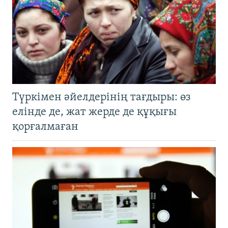
Түркімен әйелдерінің тағдыры: өз
елінде де, жат жерде де құқығы
қорғалмаған