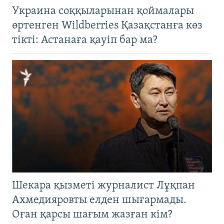
Украина соққыларынан қоймалары
өртенген Wildberries Қазақстанға көз
тікті: Астанаға қауіп бар ма?
Шекара қызметі журналист Лұқпан
Ахмедияровты елден шығармады.
Оған қарсы шағым жазған кім?