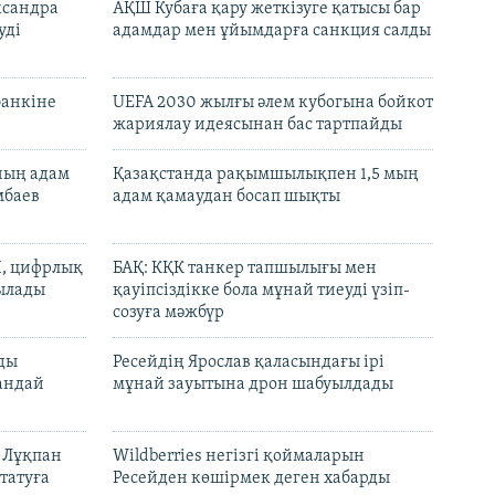
ксандра
АҚШ Кубаға қару жеткізуге қатысы бар
уді
адамдар мен ұйымдарға санкция салды
банкіне
UEFA 2030 жылғы әлем кубогына бойкот
жариялау идеясынан бас тартпайды
нның адам
Қазақстанда рақымшылықпен 1,5 мың
мбаев
адам қамаудан босап шықты
И, цифрлық
БАҚ: КҚК танкер тапшылығы мен
тылады
қауіпсіздікке бола мұнай тиеуді үзіп-
созуға мәжбүр
лды
Ресейдің Ярослав қаласындағы ірі
андай
мұнай зауытына дрон шабуылдады
н Лұқпан
Wildberries негізгі қоймаларын
татуға
Ресейден көшірмек деген хабарды