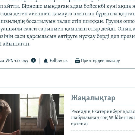
п айтты. Бірнеше мыңдаған адам бейсенбі күні ақша
сады деген айыппен қамауға алынған бұрынғы қорға
швилидің босатылуын талап етіп шыққан. Грузия оп
уашвили саяси сарынмен қамалып отыр дейді. Оның 
інің саси қарсыласын өлтіруге нұсқау берді деп през
 айыптаған.
VPN-сіз оқу
Follow us
Принтерден шығару
Жаңалықтар
Ресейдің Екатеринбург қала
шабуылынан соң Wildberries
өртенді