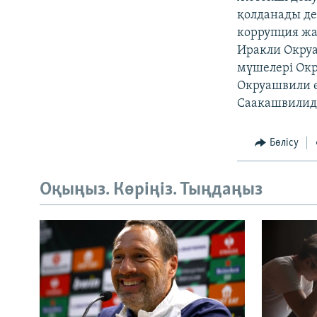
қолданады де
коррупция жа
Иракли Окруа
мүшелері Окр
Окруашвили өз
Саакашвилиді
Бөлісу
Оқыңыз. Көріңіз. Тыңдаңыз