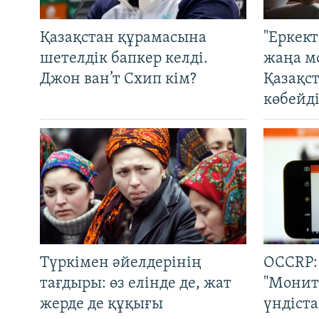
Қазақстан құрамасына
"Еркек
шетелдік бапкер келді.
жаңа м
Джон ван’т Схип кім?
Қазақс
көбейді
Түркімен әйелдерінің
OCCRP:
тағдыры: өз елінде де, жат
"Монит
жерде де құқығы
үндіст