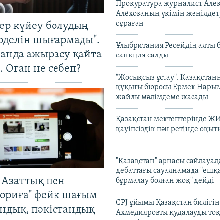
Прокуратура журналист Але
Алёхованың үкімін жеңілдет
сұраған
тер күйеу болудың
оделін шығармады".
Ұлыбритания Ресейдің алты 
танда ажырасу қайта
санкция салды
. Оған не себеп?
"Жосықсыз ұстау". Қазақста
құқығы бюросы Ермек Нары
жайлы мәлімдеме жасады
Қазақстан мектептерінде Ж
қауіпсіздік пән ретінде оқы
"Қазақстан" арнасы сайлауа
дебаттағы сауалнамада "ешқ
 Азаттық пен
бұрмалау болған жоқ" дейді
ориға" фейк шағым
CPJ ұйымы Қазақстан билігі
андық, пәкістандық
Ахмедияровты қудалауды тоқ