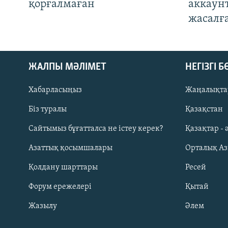
қорғалмаған
аккаун
жасалғ
ЖАЛПЫ МӘЛІМЕТ
НЕГІЗГІ 
Хабарласыңыз
Жаңалықта
Біз туралы
Қазақстан
Русский
Сайтымыз бұғатталса не істеу керек?
Қазақтар - 
Азаттық қосымшалары
Орталық А
ЖАЗЫЛЫҢЫЗ
Қолдану шарттары
Ресей
Форум ережелері
Қытай
Жазылу
Әлем
Басқа тілдерде