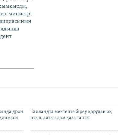
 жымқырды,
ныс министрі
позициясының
алдында
идент
сында дрон
Таиландта мектепте біреу қарудан оқ
 қоймасы
атып, алты адам қаза тапты