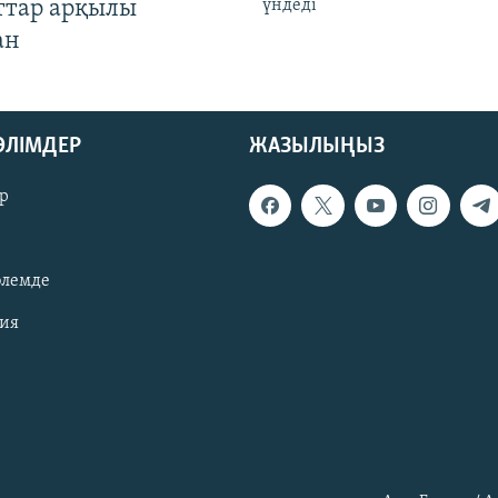
ттар арқылы
үндеді
ан
БӨЛІМДЕР
ЖАЗЫЛЫҢЫЗ
р
әлемде
зия