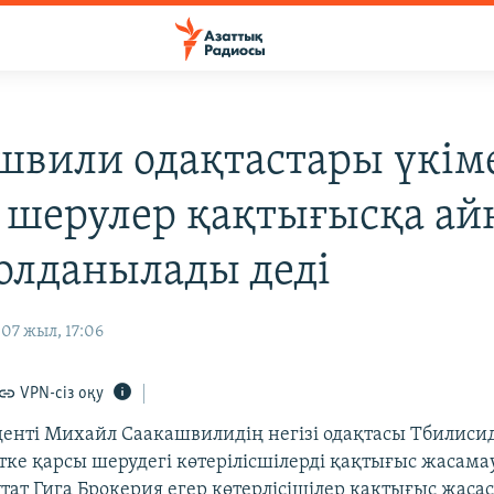
швили одақтастары үкім
 шерулер қақтығысқа айн
олданылады деді
07 жыл, 17:06
VPN-сіз оқу
денті Михайл Саакашвилидің негізі одақтасы Тбилиси
тке қарсы шерудегі көтерілісшілерді қақтығыс жасам
тат Гига Брокерия егер көтерлісішілер қақтығыс жасас