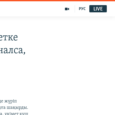
LIVE
РУС
етке
алса,
де жүріп
ауға шақырды.
а, үкімет күш