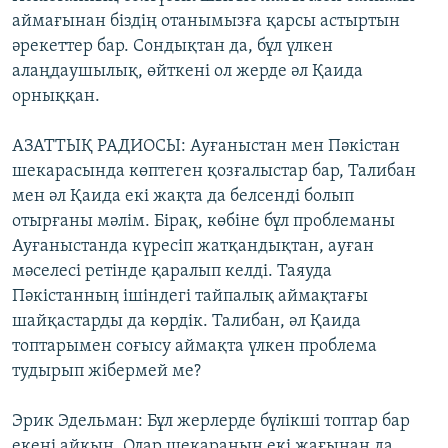
аймағынан біздің отанымызға қарсы астыртын
әрекеттер бар. Сондықтан да, бұл үлкен
алаңдаушылық, өйткені ол жерде әл Қаида
орныққан.
АЗАТТЫҚ РАДИОСЫ: Ауғаныстан мен Пәкістан
шекарасында көптеген қозғалыстар бар, Талибан
мен әл Қаида екі жақта да белсенді болып
отырғаны мәлім. Бірақ, көбіне бұл проблеманы
Ауғаныстанда күресіп жатқандықтан, ауған
мәселесі ретінде қаралып келді. Таяуда
Пәкістанның ішіндегі тайпалық аймақтағы
шайқастарды да көрдік. Талибан, әл Қаида
топтарымен соғысу аймақта үлкен проблема
тудырып жібермей ме?
Эрик Эдельман: Бұл жерлерде бүлікші топтар бар
екені айқын. Олар шекараның екі жағынан да,