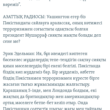
көреміз”.
АЗАТТЫҚ РАДИОСЫ: Уашингтон егер біз
Пәкістандағы сайлауға аралассақ, оның нәтижесі
терроризммен соғыстағы одақтасы болған
президент Мушарраф сияқты мықты болады деп
сене ме?
Эрик Эдельман: Ия, бұл әлемдегі көптеген
бәсекелес мүдделердің тепе-теңдігін сақтау сияқты
қиын мәселелердің бірі екені белгілі. Пәкістанда
біздің көп мүддеміз бар. Бір мүддеміз, әлбетте
біздің Пәкістанмен терроризммен күресте бірге
жасаған тығыз жұмысымызды жалғастыру.
Қарашаның 5-інде, мен Лондонда болдым, екі
жақтың да британдықтар мен американдықтар
ортақ мәселеге бетпе-бет келіп отыр. Онда
Пәкістанның солтүстік шығыс жағы мен тайпалы