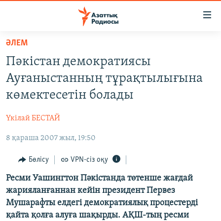
Accessibility
links
Skip
ӘЛЕМ
to
ЖАҢАЛЫҚТАР
Пәкістан демократиясы
main
САЯСАТ
content
Ауғаныстанның тұрақтылығына
AZATTYQTV
Skip
көмектесетін болады
to
ҚАҢТАР ОҚИҒАСЫ
main
Үкілай БЕСТАЙ
АДАМ ҚҰҚЫҚТАРЫ
Navigation
Skip
8 қараша 2007 жыл, 19:50
ӘЛЕУМЕТ
to
ӘЛЕМ
Бөлісу
VPN-сіз оқу
Search
АРНАЙЫ ЖОБАЛАР
Ресми Уашингтон Пәкістанда төтенше жағдай
жарияланғаннан кейін президент Первез
Мушарафты елдегі демократиялық процестерді
Русский
қайта қолға алуға шақырды. АҚШ-тың ресми