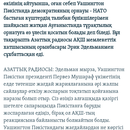
өкілінің айтуынша, оған себеп Уашингтон
ЖАЗЫЛЫҢЫЗ
Пәкістанда демократияның орнауы - НАТО
бастаған күштердің талибан бүлікшілерімен
шайқасып жатқан Ауғаныстанда тұрақтылық
Басқа тілдерде
орнатуға өз үлесін қосатын болады деп біледі. Бұл
тақырыпта Азаттық радиосы АҚШ мемлекеттік
хатшысының орынбасары Эрик Эдельманмен
сұхбаттасқан еді.
АЗАТТЫҚ РАДИОСЫ: Эдельман мырза, Уашингтон
Пәкістан президенті Первез Мушараф үкіметінің
елде төтенше жағдай жариялағанына әрі жалпы
сайлаулар өткізу жоспарын тоқтатып қойғанына
наразы болып отыр. Сіз өзіңіз алғашқыда қазіргі
шетелге сапарыңызда Пәкістанға баруды
жоспарлаған едіңіз, бірақ ол АҚШ-тың
реакциясына байланысты болмайтын болды.
Уашингтон Пәкістандағы жағдайлардан не көргісі