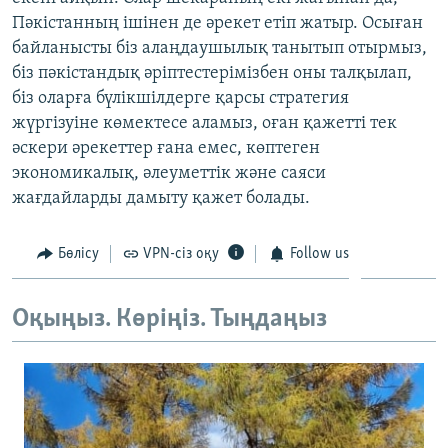
Пәкістанның ішінен де әрекет етіп жатыр. Осыған
байланысты біз алаңдаушылық танытып отырмыз,
біз пәкістандық әріптестерімізбен оны талқылап,
біз оларға бүлікшілдерге қарсы стратегия
жүргізуіне көмектесе аламыз, оған қажетті тек
әскери әрекеттер ғана емес, көптеген
экономикалық, әлеуметтік және саяси
жағдайларды дамыту қажет болады.
Бөлісу
VPN-сіз оқу
Follow us
Оқыңыз. Көріңіз. Тыңдаңыз