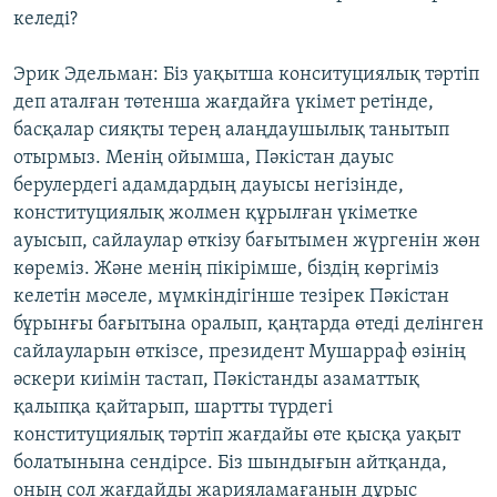
келеді?
Эрик Эдельман: Біз уақытша конситуциялық тәртіп
деп аталған төтенша жағдайға үкімет ретінде,
басқалар сияқты терең алаңдаушылық танытып
отырмыз. Менің ойымша, Пәкістан дауыс
берулердегі адамдардың дауысы негізінде,
конституциялық жолмен құрылған үкіметке
ауысып, сайлаулар өткізу бағытымен жүргенін жөн
көреміз. Және менің пікірімше, біздің көргіміз
келетін мәселе, мүмкіндігінше тезірек Пәкістан
бұрынғы бағытына оралып, қаңтарда өтеді делінген
сайлауларын өткізсе, президент Мушарраф өзінің
әскери киімін тастап, Пәкістанды азаматтық
қалыпқа қайтарып, шартты түрдегі
конституциялық тәртіп жағдайы өте қысқа уақыт
болатынына сендірсе. Біз шындығын айтқанда,
оның сол жағдайды жарияламағанын дұрыс