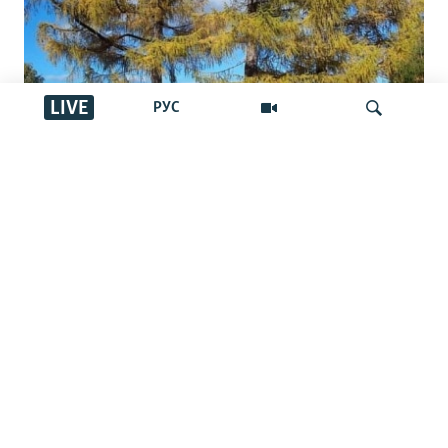
LIVE
РУС
Ресейден Чехияға санкцияны айналып
жеткен Сібір балқарағайы Қазақстан
İздеу
арқылы өткен бе?