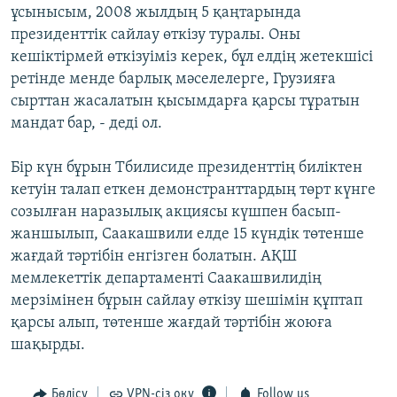
ұсынысым, 2008 жылдың 5 қаңтарында
ЖАЗЫЛЫҢЫЗ
президенттік сайлау өткізу туралы. Оны
кешіктірмей өткізуіміз керек, бұл елдің жетекшісі
ретінде менде барлық мәселелерге, Грузияға
Басқа тілдерде
сырттан жасалатын қысымдарға қарсы тұратын
мандат бар, - деді ол.
Бір күн бұрын Тбилисиде президенттің биліктен
кетуін талап еткен демонстранттардың төрт күнге
созылған наразылық акциясы күшпен басып-
жаншылып, Саакашвили елде 15 күндік төтенше
жағдай тәртібін енгізген болатын. АҚШ
мемлекеттік департаменті Саакашвилидің
мерзімінен бұрын сайлау өткізу шешімін құптап
қарсы алып, төтенше жағдай тәртібін жоюға
шақырды.
Бөлісу
VPN-сіз оқу
Follow us