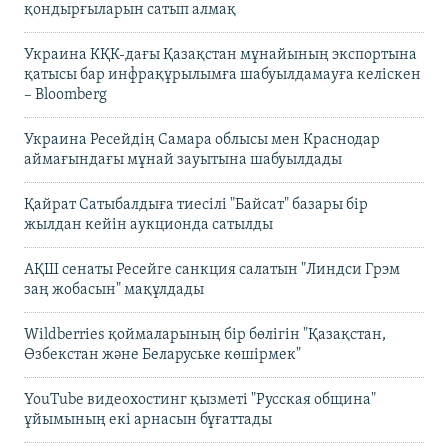
қондырғыларын сатып алмақ
Украина КҚК-дағы Қазақстан мұнайының экспортына
қатысы бар инфрақұрылымға шабуылдамауға келіскен
– Bloomberg
Украина Ресейдің Самара облысы мен Краснодар
аймағындағы мұнай зауытына шабуылдады
Қайрат Сатыбалдыға тиесілі "Байсат" базары бір
жылдан кейін аукционда сатылды
АҚШ сенаты Ресейге санкция салатын "Линдси Грэм
заң жобасын" мақұлдады
Wildberries қоймаларының бір бөлігін "Қазақстан,
Өзбекстан және Беларуське көшірмек"
YouTube видеохостинг қызметі "Русская община"
ұйымының екі арнасын бұғаттады