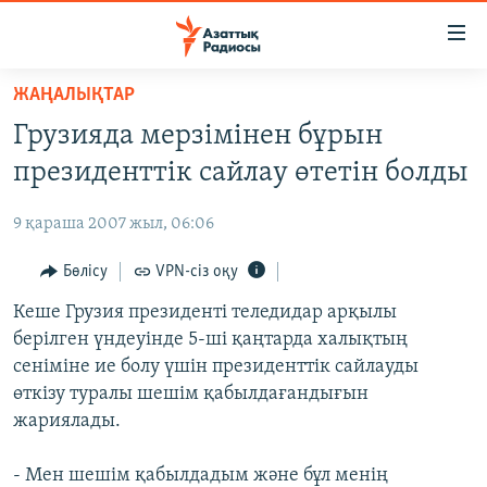
Accessibility
links
Skip
ЖАҢАЛЫҚТАР
to
ЖАҢАЛЫҚТАР
Грузияда мерзімінен бұрын
main
САЯСАТ
content
президенттік сайлау өтетін болды
AZATTYQTV
Skip
to
9 қараша 2007 жыл, 06:06
ҚАҢТАР ОҚИҒАСЫ
main
АДАМ ҚҰҚЫҚТАРЫ
Бөлісу
VPN-сіз оқу
Navigation
Skip
ӘЛЕУМЕТ
Кеше Грузия президенті теледидар арқылы
to
берілген үндеуінде 5-ші қаңтарда халықтың
ӘЛЕМ
Search
сеніміне ие болу үшін президенттік сайлауды
АРНАЙЫ ЖОБАЛАР
өткізу туралы шешім қабылдағандығын
жариялады.
Русский
- Мен шешім қабылдадым және бұл менің