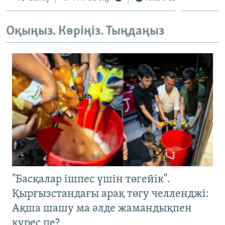
Оқыңыз. Көріңіз. Тыңдаңыз
"Басқалар ішпес үшін төгейік".
Қырғызстандағы арақ төгу челленджі:
Ақша шашу ма әлде жамандықпен
күрес пе?