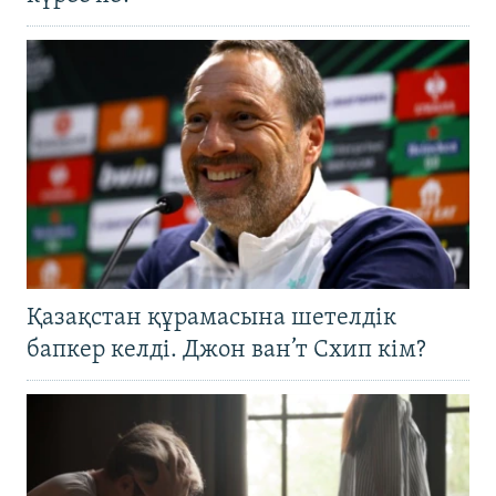
Қазақстан құрамасына шетелдік
бапкер келді. Джон ван’т Схип кім?