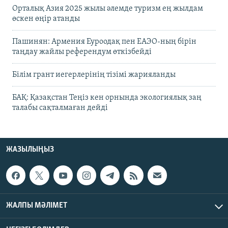
Орталық Азия 2025 жылы әлемде туризм ең жылдам
өскен өңір атанды
Пашинян: Армения Еуроодақ пен ЕАЭО-ның бірін
таңдау жайлы референдум өткізбейді
Білім грант иегерлерінің тізімі жарияланды
БАҚ: Қазақстан Теңіз кен орнында экологиялық заң
талабы сақталмаған дейді
ЖАЗЫЛЫҢЫЗ
ЖАЛПЫ МӘЛІМЕТ