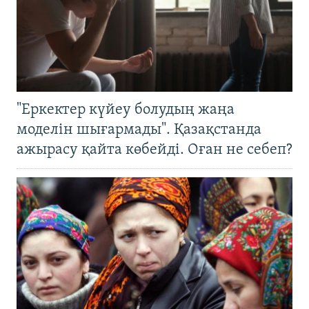
"Еркектер күйеу болудың жаңа
моделін шығармады". Қазақстанда
ажырасу қайта көбейді. Оған не себеп?