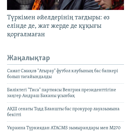
Түркімен әйелдерінің тағдыры: өз
елінде де, жат жерде де құқығы
қорғалмаған
Жаңалықтар
Самат Смақов "Атырау" футбол клубының бас бапкері
болып тағайындалды
Биліктегі "Тиса" партиясы Венгрия президенттігіне
заңгер Андраш Баканы ұсынбақ
АҚШ сенаты Тодд Бланшты бас прокурор лауазымына
бекітті
Украина Түркиядан ATACMS зымырандары мен M270