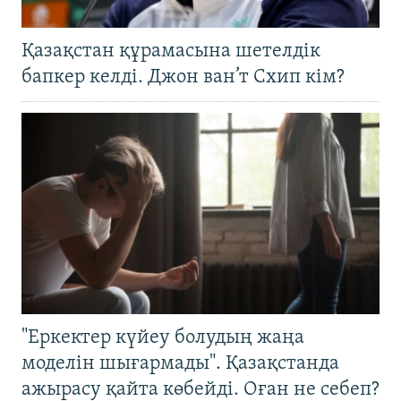
Қазақстан құрамасына шетелдік
бапкер келді. Джон ван’т Схип кім?
"Еркектер күйеу болудың жаңа
моделін шығармады". Қазақстанда
ажырасу қайта көбейді. Оған не себеп?