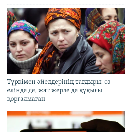
Түркімен әйелдерінің тағдыры: өз
елінде де, жат жерде де құқығы
қорғалмаған