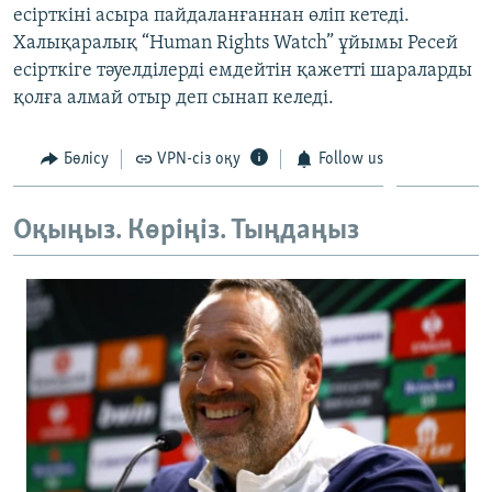
есірткіні асыра пайдаланғаннан өліп кетеді.
ЖАЗЫЛЫҢЫЗ
Халықаралық “Human Rights Watch” ұйымы Ресей
есірткіге тәуелділерді емдейтін қажетті шараларды
қолға алмай отыр деп сынап келеді.
Басқа тілдерде
Бөлісу
VPN-сіз оқу
Follow us
Оқыңыз. Көріңіз. Тыңдаңыз