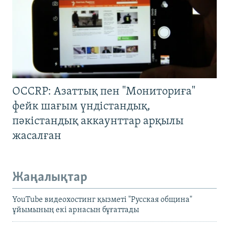
OCCRP: Азаттық пен "Мониториға"
фейк шағым үндістандық,
пәкістандық аккаунттар арқылы
жасалған
Жаңалықтар
YouTube видеохостинг қызметі "Русская община"
ұйымының екі арнасын бұғаттады