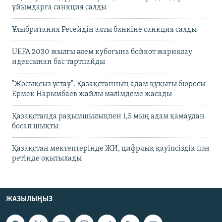
ұйымдарға санкция салды
Ұлыбритания Ресейдің алты банкіне санкция салды
UEFA 2030 жылғы әлем кубогына бойкот жариялау
идеясынан бас тартпайды
"Жосықсыз ұстау". Қазақстанның адам құқығы бюросы
Ермек Нарымбаев жайлы мәлімдеме жасады
Қазақстанда рақымшылықпен 1,5 мың адам қамаудан
босап шықты
Қазақстан мектептерінде ЖИ, цифрлық қауіпсіздік пән
ретінде оқытылады
ЖАЗЫЛЫҢЫЗ