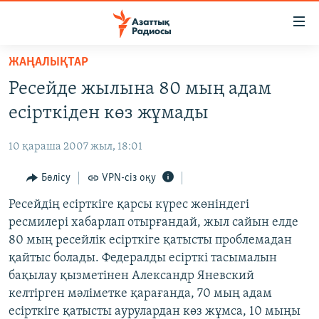
Accessibility
links
Skip
ЖАҢАЛЫҚТАР
to
ЖАҢАЛЫҚТАР
Ресейде жылына 80 мың адам
main
САЯСАТ
content
есірткіден көз жұмады
AZATTYQTV
Skip
to
10 қараша 2007 жыл, 18:01
ҚАҢТАР ОҚИҒАСЫ
main
АДАМ ҚҰҚЫҚТАРЫ
Бөлісу
VPN-сіз оқу
Navigation
Skip
ӘЛЕУМЕТ
Ресейдің есірткіге қарсы күрес жөніндегі
to
ресмилері хабарлап отырғандай, жыл сайын елде
ӘЛЕМ
Search
80 мың ресейлік есірткіге қатысты проблемадан
АРНАЙЫ ЖОБАЛАР
қайтыс болады. Федералды есірткі тасымалын
бақылау қызметінен Александр Яневский
Русский
келтірген мәліметке қарағанда, 70 мың адам
есірткіге қатысты аурулардан көз жұмса, 10 мыңы