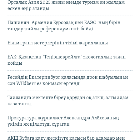
Орталық Азия 2025 жылы әлемде туризм ең жылдам
өскен өңір атанды
Пашинян: Армения Еуроодақ пен ЕАЭО-ның бірін
таңдау жайлы референдум өткізбейді
Білім грант иегерлерінің тізімі жарияланды
БАҚ: Қазақстан "Теңізшевройлға" экологиялық талап
қойды
Ресейдің Екатеринбург қаласында дрон шабуылынан
соң Wildberries қоймасы өртенді
Таиландта мектепте біреу қарудан оқ атып, алты адам
қаза тапты
Прокуратура журналист Александра Алёхованың
үкімін жеңілдетуді сұраған
АҚШ Кубаға қару жеткізуге қатысы бар адамдар мен