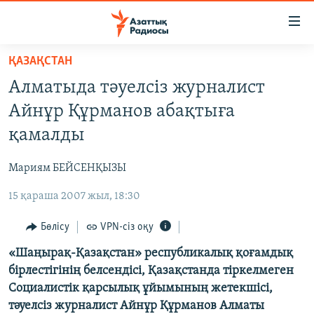
Accessibility
links
Skip
ҚАЗАҚСТАН
to
ЖАҢАЛЫҚТАР
Алматыда тәуелсіз журналист
main
САЯСАТ
content
Айнұр Құрманов абақтыға
AZATTYQTV
Skip
қамалды
to
ҚАҢТАР ОҚИҒАСЫ
main
Мариям БЕЙСЕНҚЫЗЫ
АДАМ ҚҰҚЫҚТАРЫ
Navigation
Skip
15 қараша 2007 жыл, 18:30
ӘЛЕУМЕТ
to
ӘЛЕМ
Бөлісу
VPN-сіз оқу
Search
АРНАЙЫ ЖОБАЛАР
«Шаңырақ-Қазақстан» республикалық қоғамдық
бірлестігінің белсендісі, Қазақстанда тіркелмеген
Социалистік қарсылық ұйымының жетекшісі,
Русский
тәуелсіз журналист Айнұр Құрманов Алматы