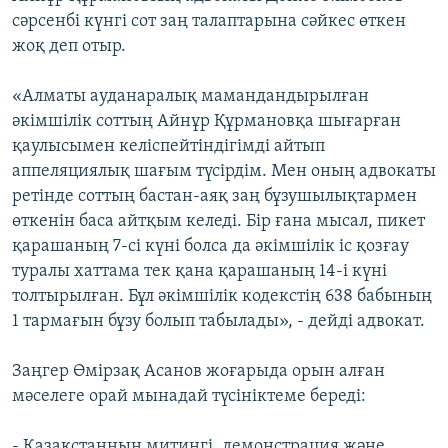
сәрсенбі күнгі сот заң талаптарына сәйкес өткен
жоқ деп отыр.
«Алматы ауданаралық мамандандырылған
әкімшілік соттың Айнұр Құрмановқа шығарған
қаулысымен келіспейтіндігімді айтып
аппеляциялық шағым түсірдім. Мен оның адвокаты
ретінде соттың бастан-аяқ заң бұзушылықтармен
өткенін баса айтқым келеді. Бір ғана мысал, пикет
қарашаның 7-сі күні болса да әкімшілік іс қозғау
туралы хаттама тек қана қарашаның 14-і күні
толтырылған. Бұл әкімшілік кодекстің 638 бабының
1 тармағын бұзу болып табылады», - дейді адвокат.
Заңгер Өмірзақ Асанов жоғарыда орын алған
мәселеге орай мынадай түсініктеме береді:
- Қазақстанның митингі, демонстрация және