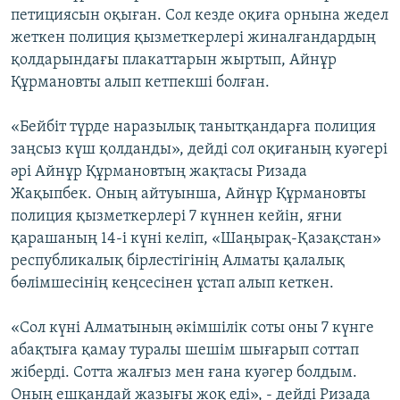
петициясын оқыған. Сол кезде оқиға орнына жедел
жеткен полиция қызметкерлері жиналғандардың
қолдарындағы плакаттарын жыртып, Айнұр
Құрмановты алып кетпекші болған.
«Бейбіт түрде наразылық танытқандарға полиция
заңсыз күш қолданды», дейді сол оқиғаның куәгері
әрі Айнұр Құрмановтың жақтасы Ризада
Жақыпбек. Оның айтуынша, Айнұр Құрмановты
полиция қызметкерлері 7 күннен кейін, яғни
қарашаның 14-і күні келіп, «Шаңырақ-Қазақстан»
республикалық бірлестігінің Алматы қалалық
бөлімшесінің кеңсесінен ұстап алып кеткен.
«Сол күні Алматының әкімшілік соты оны 7 күнге
абақтыға қамау туралы шешім шығарып соттап
жіберді. Сотта жалғыз мен ғана куәгер болдым.
Оның ешқандай жазығы жоқ еді», - дейді Ризада