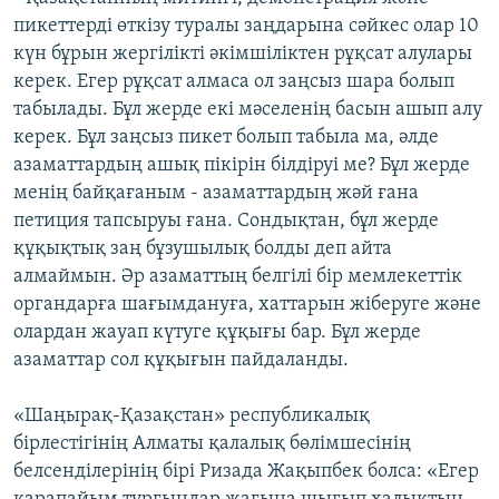
пикеттерді өткізу туралы заңдарына сәйкес олар 10
күн бұрын жергілікті әкімшіліктен рұқсат алулары
керек. Егер рұқсат алмаса ол заңсыз шара болып
табылады. Бұл жерде екі мәселенің басын ашып алу
керек. Бұл заңсыз пикет болып табыла ма, әлде
азаматтардың ашық пікірін білдіруі ме? Бұл жерде
менің байқағаным - азаматтардың жәй ғана
петиция тапсыруы ғана. Сондықтан, бұл жерде
құқықтық заң бұзушылық болды деп айта
алмаймын. Әр азаматтың белгілі бір мемлекеттік
органдарға шағымдануға, хаттарын жіберуге және
олардан жауап күтуге құқығы бар. Бұл жерде
азаматтар сол құқығын пайдаланды.
«Шаңырақ-Қазақстан» республикалық
бірлестігінің Алматы қалалық бөлімшесінің
белсенділерінің бірі Ризада Жақыпбек болса: «Егер