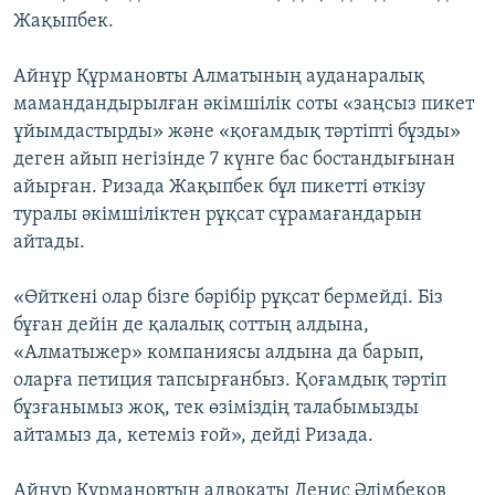
Жақыпбек.
Айнұр Құрмановты Алматының ауданаралық
мамандандырылған әкімшілік соты «заңсыз пикет
ұйымдастырды» және «қоғамдық тәртіпті бұзды»
деген айып негізінде 7 күнге бас бостандығынан
айырған. Ризада Жақыпбек бұл пикетті өткізу
туралы әкімшіліктен рұқсат сұрамағандарын
айтады.
«Өйткені олар бізге бәрібір рұқсат бермейді. Біз
бұған дейін де қалалық соттың алдына,
«Алматыжер» компаниясы алдына да барып,
оларға петиция тапсырғанбыз. Қоғамдық тәртіп
бұзғанымыз жоқ, тек өзіміздің талабымызды
айтамыз да, кетеміз ғой», дейді Ризада.
Айнұр Құрмановтың адвокаты Денис Әлімбеков