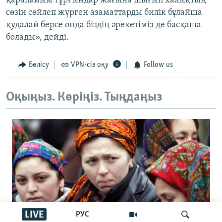
қарапайым тұрғындар жағына шығып халықтың
сөзін сөйлеп жүрген азаматтарды билік бұлайша
қудалай берсе онда біздің әрекетіміз де басқаша
болады», дейді.
Бөлісу
VPN-сіз оқу
Follow us
Оқыңыз. Көріңіз. Тыңдаңыз
LIVE
РУС