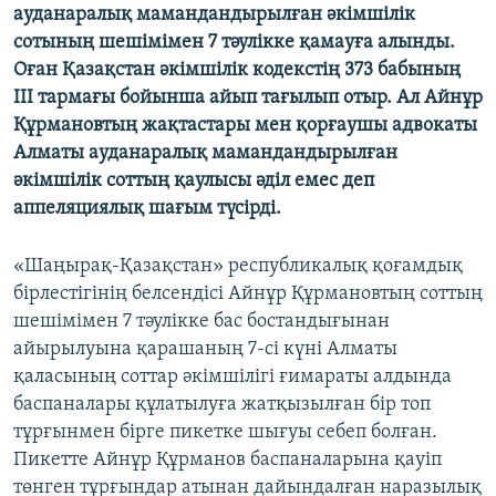
ауданаралық мамандандырылған әкімшілік
ЖАЗЫЛЫҢЫЗ
сотының шешімімен 7 тәулікке қамауға алынды.
Оған Қазақстан әкімшілік кодекстің 373 бабының
ІІІ тармағы бойынша айып тағылып отыр. Ал Айнұр
Басқа тілдерде
Құрмановтың жақтастары мен қорғаушы адвокаты
Алматы ауданаралық мамандандырылған
әкімшілік соттың қаулысы әділ емес деп
аппеляциялық шағым түсірді.
«Шаңырақ-Қазақстан» республикалық қоғамдық
бірлестігінің белсендісі Айнұр Құрмановтың соттың
шешімімен 7 тәулікке бас бостандығынан
айырылуына қарашаның 7-сі күні Алматы
қаласының соттар әкімшілігі ғимараты алдында
баспаналары құлатылуға жатқызылған бір топ
тұрғынмен бірге пикетке шығуы себеп болған.
Пикетте Айнұр Құрманов баспаналарына қауіп
төнген тұрғындар атынан дайындалған наразылық