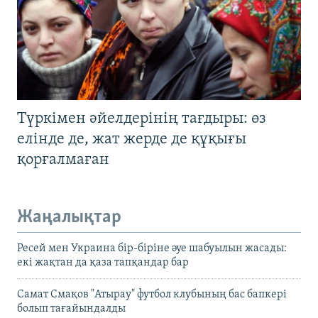
Түркімен әйелдерінің тағдыры: өз
елінде де, жат жерде де құқығы
қорғалмаған
Жаңалықтар
Ресей мен Украина бір-біріне әуе шабуылын жасады:
екі жақтан да қаза тапқандар бар
Самат Смақов "Атырау" футбол клубының бас бапкері
болып тағайындалды