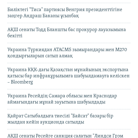
Биліктегі "Тиса" партиясы Венгрия президенттігіне
заңгер Андраш Баканы ұсынбақ
АҚШ сенаты Тодд Бланшты бас прокурор лауазымына
бекітті
Украина Түркиядан ATACMS зымырандары мен M270
қондырғыларын сатып алмақ
Украина КҚК-дағы Қазақстан мұнайының экспортына
қатысы бар инфрақұрылымға шабуылдамауға келіскен
– Bloomberg
Украина Ресейдің Самара облысы мен Краснодар
аймағындағы мұнай зауытына шабуылдады
Қайрат Сатыбалдыға тиесілі "Байсат" базары бір
жылдан кейін аукционда сатылды
АҚШ сенаты Ресейге санкция салатын "Линдси Грэм