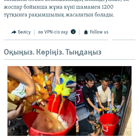
ЖАЗЫЛЫҢЫЗ
жоспар бойынша жұма күні шамамен 1200
тұтқынға рақымшылық жасалатын болады.
Бөлісу
VPN-сіз оқу
Follow us
Басқа тілдерде
Оқыңыз. Көріңіз. Тыңдаңыз