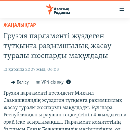
Accessibility
links
Skip
ЖАҢАЛЫҚТАР
to
ЖАҢАЛЫҚТАР
Грузия парламенті жүздеген
main
САЯСАТ
content
тұтқынға рақымшылық жасау
AZATTYQTV
Skip
туралы жоспарды мақұлдады
to
ҚАҢТАР ОҚИҒАСЫ
main
21 қараша 2007 жыл, 06:03
АДАМ ҚҰҚЫҚТАРЫ
Navigation
Skip
Бөлісу
VPN-сіз оқу
ӘЛЕУМЕТ
to
Грузия парламенті президент Михаил
ӘЛЕМ
Search
Саакашвилидің жүздеген тұтқынға рақымшылық
АРНАЙЫ ЖОБАЛАР
жасау туралы жоспарын мақұлдады. Бұл шара
Республикадағы раушан төңкерісінің 4 жылдығына
Русский
орай іске асырылмақшы. Парламент комитетінің
басшысы Леван Бежашвилидің мәлімдеуінше, ол