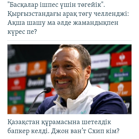
"Басқалар ішпес үшін төгейік".
Қырғызстандағы арақ төгу челленджі:
Ақша шашу ма әлде жамандықпен
күрес пе?
Қазақстан құрамасына шетелдік
бапкер келді. Джон ван’т Схип кім?