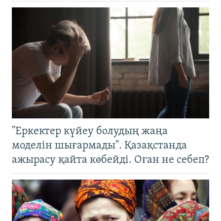
"Еркектер күйеу болудың жаңа
моделін шығармады". Қазақстанда
ажырасу қайта көбейді. Оған не себеп?