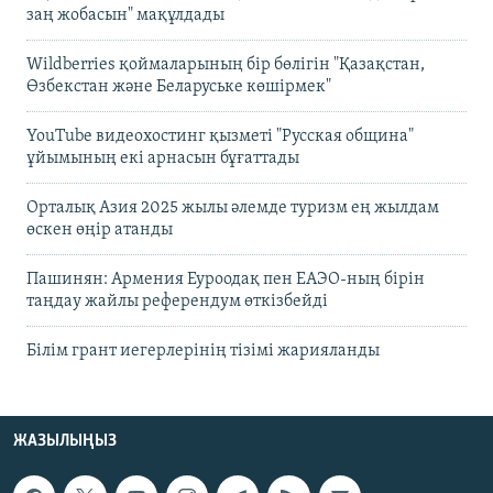
заң жобасын" мақұлдады
Wildberries қоймаларының бір бөлігін "Қазақстан,
Өзбекстан және Беларуське көшірмек"
YouTube видеохостинг қызметі "Русская община"
ұйымының екі арнасын бұғаттады
Орталық Азия 2025 жылы әлемде туризм ең жылдам
өскен өңір атанды
Пашинян: Армения Еуроодақ пен ЕАЭО-ның бірін
таңдау жайлы референдум өткізбейді
Білім грант иегерлерінің тізімі жарияланды
ЖАЗЫЛЫҢЫЗ