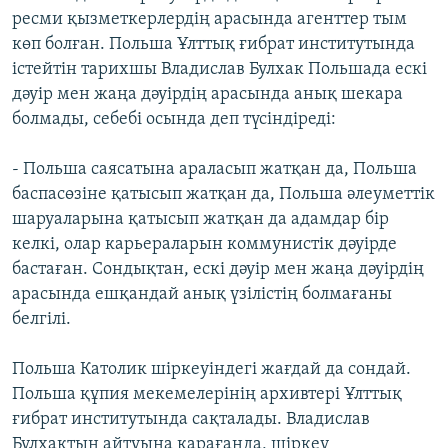
ресми қызметкерлердің арасында агенттер тым
көп болған. Польша Ұлттық ғибрат институтында
істейтін тарихшы Владислав Булхак Польшада ескі
дәуір мен жаңа дәуірдің арасында анық шекара
болмады, себебі осында деп түсіндіреді:
- Польша саясатына араласып жатқан да, Польша
баспасөзіне қатысып жатқан да, Польша әлеуметтік
шаруаларына қатысып жатқан да адамдар бір
келкі, олар карьераларын коммунистік дәуірде
бастаған. Сондықтан, ескі дәуір мен жаңа дәуірдің
арасында ешқандай анық үзілістің болмағаны
белгілі.
Польша Католик шіркеуіндегі жағдай да сондай.
Польша құпия мекемелерінің архивтері Ұлттық
ғибрат институтында сақталады. Владислав
Булхактың айтуына қарағанда, шіркеу