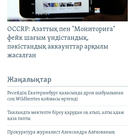
OCCRP: Азаттық пен "Мониториға"
фейк шағым үндістандық,
пәкістандық аккаунттар арқылы
жасалған
Жаңалықтар
Ресейдің Екатеринбург қаласында дрон шабуылынан
соң Wildberries қоймасы өртенді
Таиландта мектепте біреу қарудан оқ атып, алты адам
қаза тапты
Прокуратура журналист Александра Алёхованың