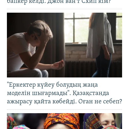
бапкер келді. Джон ван’т Схип кім?
"Еркектер күйеу болудың жаңа
моделін шығармады". Қазақстанда
ажырасу қайта көбейді. Оған не себеп?