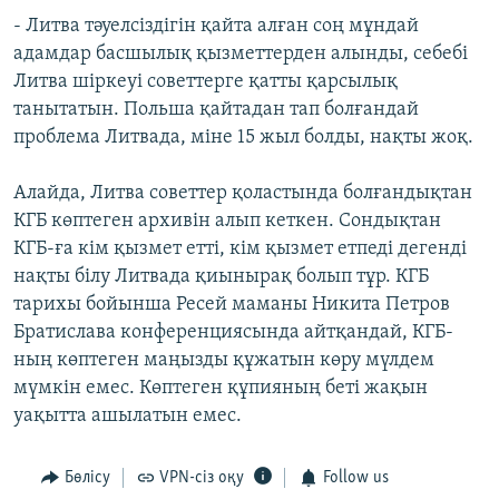
- Литва тәуелсіздігін қайта алған соң мұндай
адамдар басшылық қызметтерден алынды, себебі
Литва шіркеуі советтерге қатты қарсылық
танытатын. Польша қайтадан тап болғандай
проблема Литвада, міне 15 жыл болды, нақты жоқ.
Алайда, Литва советтер қоластында болғандықтан
КГБ көптеген архивін алып кеткен. Сондықтан
КГБ-ға кім қызмет етті, кім қызмет етпеді дегенді
нақты білу Литвада қиынырақ болып тұр. КГБ
тарихы бойынша Ресей маманы Никита Петров
Братислава конференциясында айтқандай, КГБ-
ның көптеген маңызды құжатын көру мүлдем
мүмкін емес. Көптеген құпияның беті жақын
уақытта ашылатын емес.
Бөлісу
VPN-сіз оқу
Follow us