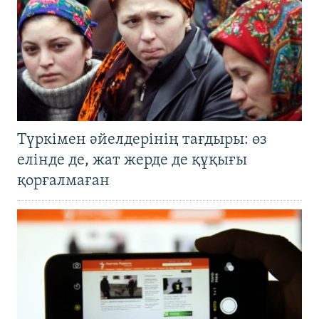
Түркімен әйелдерінің тағдыры: өз
елінде де, жат жерде де құқығы
қорғалмаған