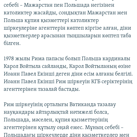
себебі – Мажарстан пен Польшада негізінен
католиктер жасайды, сондықтан Мажарстан мен
Польша құпия қызметтері католиктер
шіркеулеріне агенттерін көптеп кіргізе алған, діни
қызметкерлер арасынан тыңшыларын көптеп таба
білген.
1978 жылы Рима папасы болып Польша кардиналы
Карол Войтыла сайланды, Карол Войтыланың өзіне
Иоанн Павел Екінші деген діни есім алғаны белгілі.
Иоанн Павел Екінші Рим шіркеуін КГБ серіктерінің
агенттерінен тазалай бастады.
Рим шіркеуінің орталығы Ватиканда тазалау
науқандары айтарлықтай нәтижелі болса,
Польшада, мәселен, құпия қызметтерінің
агенттерінен құтылу оңай емес. Мұның себебі –
Польшадағы шіркеулерде діни қызметкерлер мен