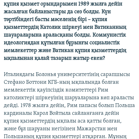
құпия қызмет орындарымен 1989 жылға дейін
ЖАЗЫЛЫҢЫЗ
жасалған байланыстары да сөз болды. Күн
тәртібіндегі басты мәселенің бірі – құпия
қызметтердің Католик шіркеуі мен Ватиканның
Басқа тілдерде
шауараларына араласқаны болды. Коммунистік
идеологиядан құтылған бұрынғы социалистік
мемлекеттер және Ватикан құпия қызметтердің
ықпалынан қалай тазарып жатыр екен?
Италиядағы Болонья университетінің сарапшысы
Стефано Боттони КГБ-ның ықпалында болған
мемлекеттік қауіпсіздік комитеттері Рим
католиктері шіркеуінің шаруаларына көп араласты
дейді. 1978 жылға дейін, Рим папасы болып Польша
кардиналы Карол Войтыла сайланғанға дейін
құпия қызметтердің ықпалы аса қатты болған,
және бұл шаруаны негізінен Мажарстан мен
Польшаның құпия қызметтері атқарған. Мұның