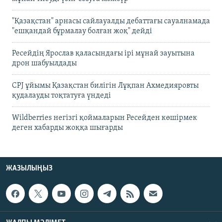
"Қазақстан" арнасы сайлауалды дебаттағы сауалнамада
"ешқандай бұрмалау болған жоқ" дейді
Ресейдің Ярослав қаласындағы ірі мұнай зауытына
дрон шабуылдады
CPJ ұйымы Қазақстан билігін Лұқпан Ахмедияровты
қудалауды тоқтатуға үндеді
Wildberries негізгі қоймаларын Ресейден көшірмек
деген хабарды жоққа шығарды
ЖАЗЫЛЫҢЫЗ