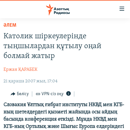
Accessibility
links
Skip
ӘЛЕМ
to
ЖАҢАЛЫҚТАР
Католик шіркеулерінде
main
САЯСАТ
content
тыңшылардан құтылу оңай
AZATTYQTV
Skip
болмай жатыр
to
ҚАҢТАР ОҚИҒАСЫ
main
Ержан ҚАРАБЕК
АДАМ ҚҰҚЫҚТАРЫ
Navigation
Skip
21 қараша 2007 жыл, 17:04
ӘЛЕУМЕТ
to
ӘЛЕМ
Бөлісу
VPN-сіз оқу
Search
АРНАЙЫ ЖОБАЛАР
Словакия Ұлттық ғибрат институты НКВД мен КГБ-
ның шетелдердегі қызметі жайында осы айдың
басында конференция өткізді. Мұнда НКВД мен
Русский
КГБ-ның Орталық және Шығыс Еуропа елдеріндегі