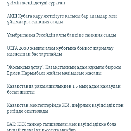
үкімін жеңілдетуді сұраған
АҚШ Кубаға қару жеткізуге қатысы бар адамдар мен
ұйымдарға санкция салды
Ұлыбритания Ресейдің алты банкіне санкция салды
UEFA 2030 жылғы әлем кубогына бойкот жариялау
идеясынан бас тартпайды
"Жосықсыз ұстау". Қазақстанның адам құқығы бюросы
Ермек Нарымбаев жайлы мәлімдеме жасады
Қазақстанда рақымшылықпен 1,5 мың адам қамаудан
босап шықты
Қазақстан мектептерінде ЖИ, цифрлық қауіпсіздік пән
ретінде оқытылады
БАҚ: КҚК танкер тапшылығы мен қауіпсіздікке бола
мұнай тиеуді үзіп-созуға мәжбүр