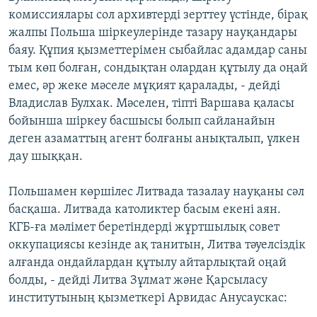
комиссиялары сол архивтерді зерттеу үстінде, бірақ
жалпы Польша шіркеулерінде тазару науқандары
баяу. Құпия қызметтерімен сыбайлас адамдар саны
тым көп болған, сондықтан олардан құтылу да оңай
емес, әр жеке мәселе мұқият қаралады, - дейді
Владислав Булхак. Мәселен, тіпті Варшава қаласы
бойынша шіркеу басшысы болып сайланайын
деген азаматтың агент болғаны анықталып, үлкен
дау шыққан.
Польшамен көршілес Литвада тазалау науқаны сәл
басқаша. Литвада католиктер басым екені аян.
КГБ-ға мәлімет беретіндерді жұртшылық совет
оккупациясы кезінде ақ танитын, Литва тәуелсіздік
алғанда ондайлардан құтылу айтарлықтай оңай
болды, - дейді Литва Зұлмат және Қарсыласу
институтының қызметкері Арвидас Анусаускас: