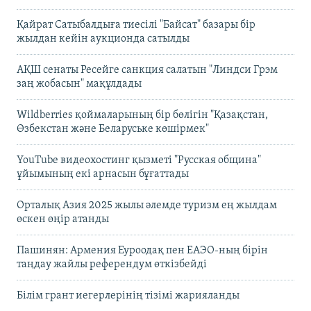
Қайрат Сатыбалдыға тиесілі "Байсат" базары бір
жылдан кейін аукционда сатылды
АҚШ сенаты Ресейге санкция салатын "Линдси Грэм
заң жобасын" мақұлдады
Wildberries қоймаларының бір бөлігін "Қазақстан,
Өзбекстан және Беларуське көшірмек"
YouTube видеохостинг қызметі "Русская община"
ұйымының екі арнасын бұғаттады
Орталық Азия 2025 жылы әлемде туризм ең жылдам
өскен өңір атанды
Пашинян: Армения Еуроодақ пен ЕАЭО-ның бірін
таңдау жайлы референдум өткізбейді
Білім грант иегерлерінің тізімі жарияланды