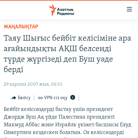
Accessibility
links
Skip
ЖАҢАЛЫҚТАР
to
ЖАҢАЛЫҚТАР
Таяу Шығыс бейбіт келісіміне ара
main
САЯСАТ
content
ағайындықты АҚШ белсенді
AZATTYQTV
Skip
түрде жүргізеді деп Буш уәде
to
ҚАҢТАР ОҚИҒАСЫ
берді
main
АДАМ ҚҰҚЫҚТАРЫ
Navigation
29 қараша 2007 жыл, 06:01
Skip
ӘЛЕУМЕТ
to
Бөлісу
VPN-сіз оқу
ӘЛЕМ
Search
Бейбіт келіссөздерді бастау үшін президент
АРНАЙЫ ЖОБАЛАР
Джордж Буш Ақ үйде Палестина президенті
Махмуд Аббас және Израйль үкімет басшысы Ехуд
Русский
Олмертпен кездескен болатын. Ол келіссөздерді