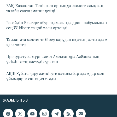
БАҚ: Қазақстан Теңіз кен орнында экологиялық заң
талабы сақталмаған дейді
Ресейдің Екатеринбург қаласында дрон шабуылынан
соң Wildberries қоймасы өртенді
Таиландта мектепте біреу қарудан оқ атып, алты адам
қаза тапты
Прокуратура журналист Александра Алёхованың
үкімін жеңілдетуді сұраған
АҚШ Кубаға қару жеткізуге қатысы бар адамдар мен
ұйымдарға санкция салды
ЖАЗЫЛЫҢЫЗ