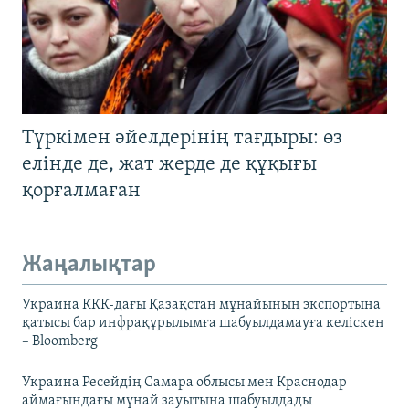
Түркімен әйелдерінің тағдыры: өз
елінде де, жат жерде де құқығы
қорғалмаған
Жаңалықтар
Украина КҚК-дағы Қазақстан мұнайының экспортына
қатысы бар инфрақұрылымға шабуылдамауға келіскен
– Bloomberg
Украина Ресейдің Самара облысы мен Краснодар
аймағындағы мұнай зауытына шабуылдады