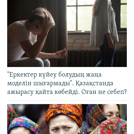
"Еркектер күйеу болудың жаңа
моделін шығармады". Қазақстанда
ажырасу қайта көбейді. Оған не себеп?