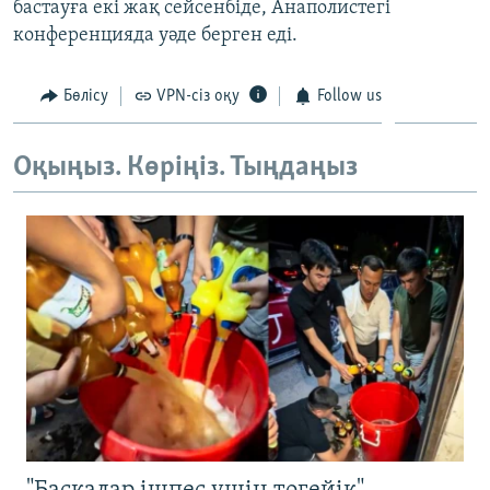
бастауға екі жақ сейсенбіде, Анаполистегі
ЖАЗЫЛЫҢЫЗ
конференцияда уәде берген еді.
Бөлісу
VPN-сіз оқу
Follow us
Басқа тілдерде
Оқыңыз. Көріңіз. Тыңдаңыз