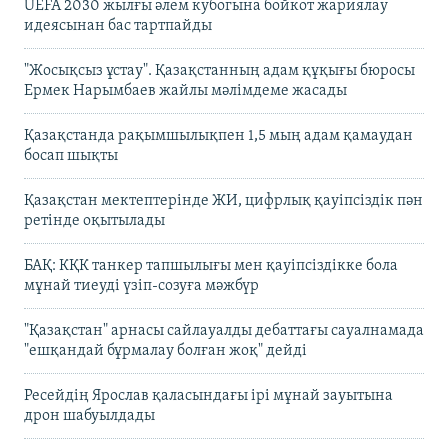
UEFA 2030 жылғы әлем кубогына бойкот жариялау
идеясынан бас тартпайды
"Жосықсыз ұстау". Қазақстанның адам құқығы бюросы
Ермек Нарымбаев жайлы мәлімдеме жасады
Қазақстанда рақымшылықпен 1,5 мың адам қамаудан
босап шықты
Қазақстан мектептерінде ЖИ, цифрлық қауіпсіздік пән
ретінде оқытылады
БАҚ: КҚК танкер тапшылығы мен қауіпсіздікке бола
мұнай тиеуді үзіп-созуға мәжбүр
"Қазақстан" арнасы сайлауалды дебаттағы сауалнамада
"ешқандай бұрмалау болған жоқ" дейді
Ресейдің Ярослав қаласындағы ірі мұнай зауытына
дрон шабуылдады