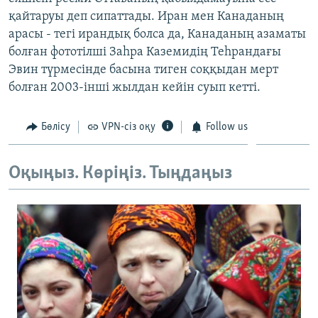
ЖАЗЫЛЫҢЫЗ
қайтаруы деп сипаттады. Иран мен Канаданың
арасы - тегі ирандық болса да, Канаданың азаматы
болған фототілші Заһра Каземидің Теһрандағы
Эвин түрмесінде басына тиген соққыдан мерт
Басқа тілдерде
болған 2003-інші жылдан кейін суып кетті.
Бөлісу
VPN-сіз оқу
Follow us
Оқыңыз. Көріңіз. Тыңдаңыз