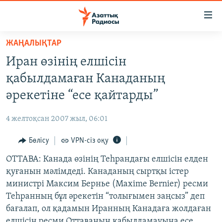
Accessibility
links
Skip
ЖАҢАЛЫҚТАР
to
ЖАҢАЛЫҚТАР
Иран өзінің елшісін
main
САЯСАТ
content
қабылдамаған Канаданың
AZATTYQTV
Skip
әрекетіне “есе қайтарды”
to
ҚАҢТАР ОҚИҒАСЫ
main
4 желтоқсан 2007 жыл, 06:01
АДАМ ҚҰҚЫҚТАРЫ
Navigation
Skip
Бөлісу
VPN-сіз оқу
ӘЛЕУМЕТ
to
ОТТАВА: Канада өзінің Теһрандағы елшісін елден
ӘЛЕМ
Search
қуғанын мәлімдеді. Канаданың сыртқы істер
АРНАЙЫ ЖОБАЛАР
министрі Максим Бернье (Maxime Bernier) ресми
Теһранның бұл әрекетін “толығымен заңсыз” деп
Русский
бағалап, ол қадамын Иранның Канадаға жолдаған
елшісін ресми Оттаваның қабылдамауына есе