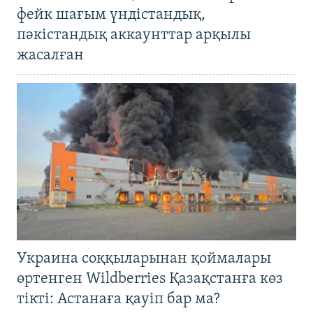
фейк шағым үндістандық,
пәкістандық аккаунттар арқылы
жасалған
Украина соққыларынан қоймалары
өртенген Wildberries Қазақстанға көз
тікті: Астанаға қауіп бар ма?