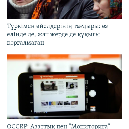
Түркімен әйелдерінің тағдыры: өз
елінде де, жат жерде де құқығы
қорғалмаған
OCCRP: Азаттық пен "Мониториға"