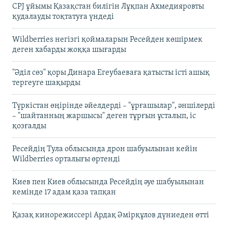
CPJ ұйымы Қазақстан билігін Лұқпан Ахмедияровты
қудалауды тоқтатуға үндеді
Wildberries негізгі қоймаларын Ресейден көшірмек
деген хабарды жоққа шығарды
"Әділ сөз" қоры Динара Егеубаеваға қатысты істі ашық
тергеуге шақырды
Түркістан өңірінде әйелдерді – "ұрғашылар", әншілерді
– "шайтанның жаршысы" деген тұрғын ұсталып, іс
қозғалды
Ресейдің Тула облысында дрон шабуылынан кейін
Wildberries орталығы өртенді
Киев пен Киев облысында Ресейдің әуе шабуылынан
кемінде 17 адам қаза тапқан
Қазақ кинорежиссері Ардақ Әмірқұлов дүниеден өтті