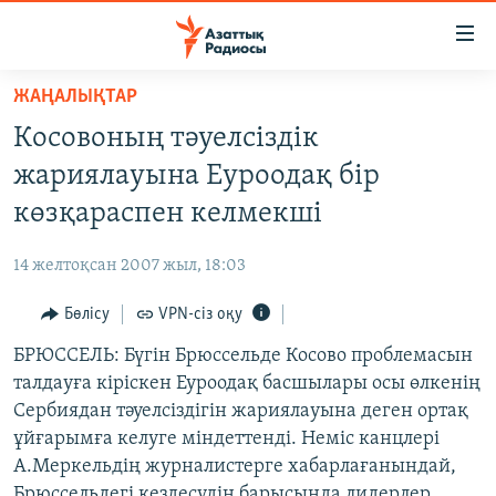
Accessibility
links
Skip
ЖАҢАЛЫҚТАР
to
ЖАҢАЛЫҚТАР
Косовоның тәуелсіздік
main
САЯСАТ
content
жариялауына Еуроодақ бір
AZATTYQTV
Skip
көзқараспен келмекші
to
ҚАҢТАР ОҚИҒАСЫ
main
14 желтоқсан 2007 жыл, 18:03
АДАМ ҚҰҚЫҚТАРЫ
Navigation
Skip
Бөлісу
VPN-сіз оқу
ӘЛЕУМЕТ
to
БРЮССЕЛЬ: Бүгін Брюссельде Косово проблемасын
ӘЛЕМ
Search
талдауға кіріскен Еуроодақ басшылары осы өлкенің
АРНАЙЫ ЖОБАЛАР
Сербиядан тәуелсіздігін жариялауына деген ортақ
ұйғарымға келуге міндеттенді. Неміс канцлері
Русский
А.Меркельдің журналистерге хабарлағанындай,
Брюссельдегі кездесудің барысында лидерлер