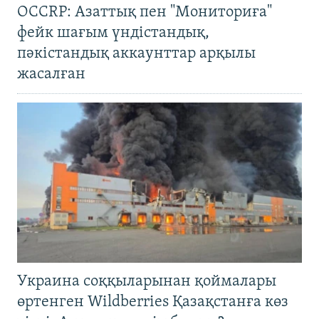
OCCRP: Азаттық пен "Мониториға"
фейк шағым үндістандық,
пәкістандық аккаунттар арқылы
жасалған
Украина соққыларынан қоймалары
өртенген Wildberries Қазақстанға көз