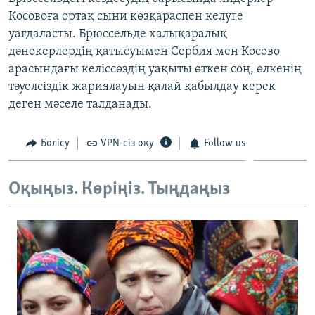
ЖАЗЫЛЫҢЫЗ
Косовоға ортақ сыни көзқараспен келуге
уағдаласты. Брюссельде халықаралық
дәнекерлердің қатысуымен Сербия мен Косово
арасындағы келіссөздің уақыты өткен соң, өлкенің
Басқа тілдерде
тәуелсіздік жариялауын қалай қабылдау керек
деген мәселе талданады.
Бөлісу
VPN-сіз оқу
Follow us
Оқыңыз. Көріңіз. Тыңдаңыз