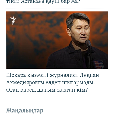
тікті: Астанаға қауіп бар ма?
Шекара қызметі журналист Лұқпан
Ахмедияровты елден шығармады.
Оған қарсы шағым жазған кім?
Жаңалықтар