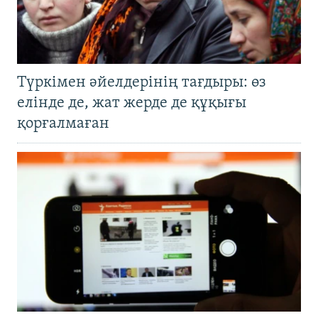
Түркімен әйелдерінің тағдыры: өз
елінде де, жат жерде де құқығы
қорғалмаған