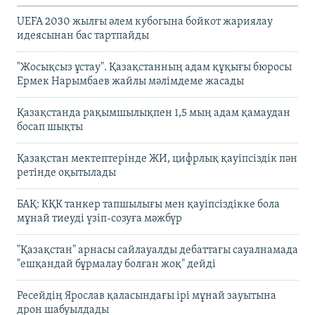
UEFA 2030 жылғы әлем кубогына бойкот жариялау
идеясынан бас тартпайды
"Жосықсыз ұстау". Қазақстанның адам құқығы бюросы
Ермек Нарымбаев жайлы мәлімдеме жасады
Қазақстанда рақымшылықпен 1,5 мың адам қамаудан
босап шықты
Қазақстан мектептерінде ЖИ, цифрлық қауіпсіздік пән
ретінде оқытылады
БАҚ: КҚК танкер тапшылығы мен қауіпсіздікке бола
мұнай тиеуді үзіп-созуға мәжбүр
"Қазақстан" арнасы сайлауалды дебаттағы сауалнамада
"ешқандай бұрмалау болған жоқ" дейді
Ресейдің Ярослав қаласындағы ірі мұнай зауытына
дрон шабуылдады