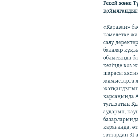
Ресей және Т
қойылғандығ
«Караван» ба
кәмелетке жа
салу деректе
балалар құқы
облысында ба
кезінде көз 
шарасы аясын
жұмыстарға ж
жатқандығын
қарсаңында А
туғызатын Қ
аударып, қау
базарларынд
қарағанда, ө
заттардан 31 