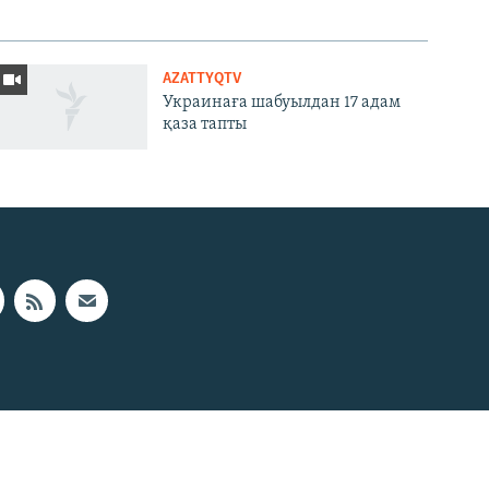
AZATTYQTV
Украинаға шабуылдан 17 адам
қаза тапты