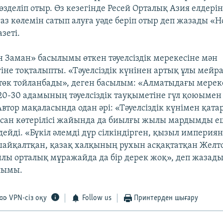
өзделіп отыр. Өз кезегінде Ресей Орталық Азия елдер
аз көлемін сатып алуға уәде беріп отыр деп жазады «Н
зеті.
н Заман» басылымы өткен тәуелсіздік мерекесіне мән
іне тоқталыпты. «Тәуелсіздік күнінен артық ұлы мейр
-төк тойланбады», деген басылым: «Алматыдағы мерек
 20-30 адамының тәуелсіздік тауқыметіне гүл қоюымен 
втор мақаласында одан әрі: «Тәуелсіздік күнімен қата
қсан көтерілісі жайында да биылғы жылы мардымды е
ейді. «Бүкіл әлемді дүр сілкіндірген, қызыл империя
айқалтқан, қазақ халқының рухын асқақтатқан Желт
айлы орталық мұражайда да бір дерек жоқ», деп жазад
лымы.
VPN-сіз оқу
Follow us
Принтерден шығару