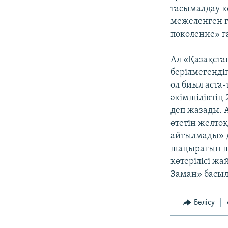
тасымалдау к
межеленген г
поколение» га
Ал «Қазақста
берілмегендіг
ол биыл аста
әкімшіліктің
деп жазады. А
өтетін желто
айтылмады» д
шаңырағын ш
көтерілісі ж
Заман» басы
Бөлісу