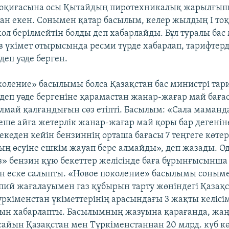
т оқиғасына осы Қытайдың пиротехникалық жарылғыш
ған екен. Сонымен қатар басылым, келер жылдың І то
ол берілмейтін болды деп хабарлайды. Бұл туралы бас
в үкімет отырысында ресми түрде хабарлап, тарифтерд
деп уәде берген.
коление» басылымы болса Қазақстан бас министрі тар
 деп уәде бергеніне қарамастан жанар-жағар май баға
лмай қалғандығын сөз етіпті. Басылым: «Сала маман
еше айға жетерлік жанар-жағар май қоры бар дегенін
кеден кейін бензиннің орташа бағасы 7 теңгеге көтері
ың өсуіне ешкім жауап бере алмайды», деп жазады. Од
» бензин құю бекеттер желісінде баға бұрынғысынша
 еске салыпты. «Новое поколение» басылымы соныме
пий жағалауымен газ құбырын тарту жөніндегі Қазақ
үркіменстан үкіметтерінің арасындағы 3 жақты келісі
н хабарлапты. Басылымның жазуына қарағанда, жаң
айын Қазақстан мен Түркіменстаннан 20 млрд. куб кө