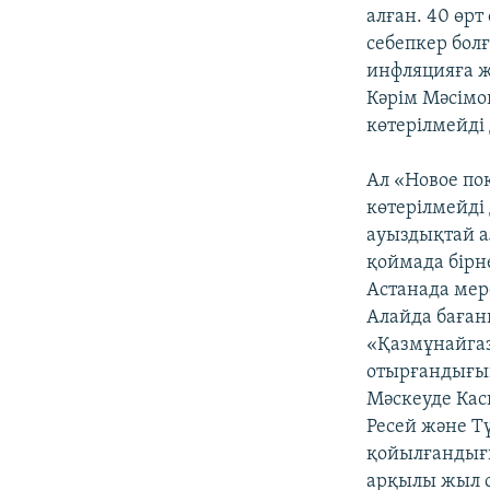
алған. 40 өр
себепкер бол
инфляцияға ж
Кәрім Мәсімо
көтерілмейді 
Ал «Новое по
көтерілмейді
ауыздықтай а
қоймада бірн
Астанада мере
Алайда баған
«Қазмұнайгаз
отырғандығын
Мәскеуде Кас
Ресей және Т
қойылғандығы
арқылы жыл с