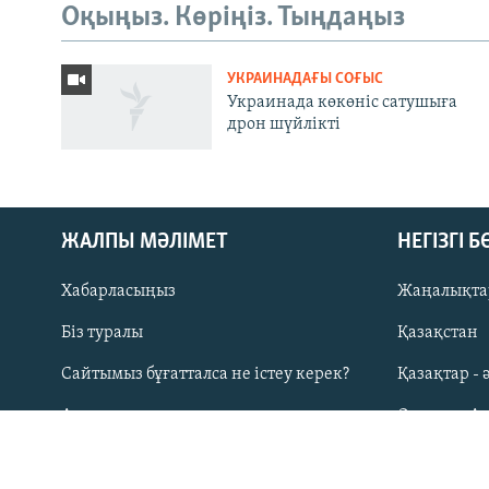
Оқыңыз. Көріңіз. Тыңдаңыз
УКРАИНАДАҒЫ СОҒЫС
Украинада көкөніс сатушыға
дрон шүйлікті
Русский
ЖАЗЫЛЫҢЫЗ
ЖАЛПЫ МӘЛІМЕТ
НЕГІЗГІ 
Хабарласыңыз
Жаңалықта
Біз туралы
Қазақстан
Басқа тілдерде
Сайтымыз бұғатталса не істеу керек?
Қазақтар - 
Азаттық қосымшалары
Орталық А
Қолдану шарттары
Ресей