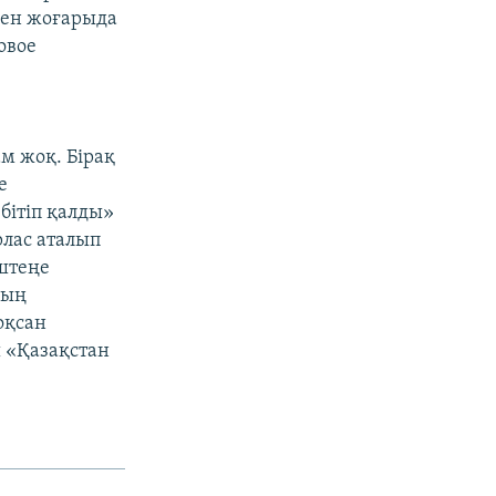
інен жоғарыда
овое
ам жоқ. Бірақ
е
бітіп қалды»
рлас аталып
штеңе
ның
оқсан
ы «Қазақстан