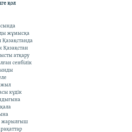
мге қол
ысында
янды жұмысқа
ы Қазақстанда
к Қазақстан
мысты атқару
лған сенбілік
сынды
еле
 жыл
сы күдік
андығына
 қала
ына
ық жарылғыш
арақаттар