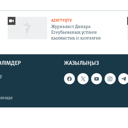
AZATTYQTV
Журналист Динара
Егеубаеваның үстінен
қылмыстық іс қозғалған
БӨЛІМДЕР
ЖАЗЫЛЫҢЫЗ
р
әлемде
зия