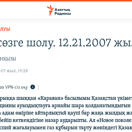
ОЛУЫ
өзге шолу. 12.21.2007 жы
ЕНҚЫЗЫ
07 жыл, 19:28
VPN-сіз оқу
рыққа шыққан «Караван» басылымы Қазақстан үкімет
цияны ауыздықтауға арнайы шара қолданатындығын 
 адам өміріне айтарлықтай қаупі бар жаңа жылдық 
бейіп кеткендігіне назар аударыпты. Ал «Новое покол
пий жағалауымен газ құбырын тарту жөніндегі Қаза