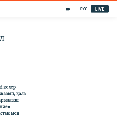
LIVE
РУС
л
і келер
жазып, қала
жарылғыш
ение»
қстан мен