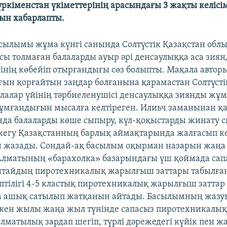
үркіменстан үкіметтерінің арасындағы 3 жақты келісі
ын хабарлапты.
сылымы жұма күнгі санында Солтүстік Қазақстан обл
сы толмаған балаларды ауыр әрі денсаулыққа аса зи
рінің көбейіп отырғандығы сөз болыпты. Мақала автор
ғын қорғайтын заңдар болғанына қарамастан Солтүсті
лалар үйінің тәрбиеленушісі денсаулыққа зиянды жұ
жұмғандығын мысалға келтіреген. Илиьч заманынан қа
да балаларды көше сыпыру, күл-қоқыстарды жинату 
егу Қазақстанның барлық аймақтарында жалғасып к
 жазады. Сондай-ақ басылым оқырман назарын жаңа
лматының «барахолка» базарындағы үш қоймада сапа
ытайдың пиротехникалық жарылғыш заттары табылғ
іптілігі 4-5 кластық пиротехникалық жарылғыш заттар
а ашық сатылып жатқанын айтады. Басылымның жазу
ткен жылы жаңа жыл түнінде сапасыз пиротехникал
алматылық зардап шегіп, түрлі дәрежедегі күйік пен ж