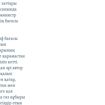
 заттары
қсанында
 министр
ің бағасы
иф бағасы
сын
дарының
е қарамастан
ліп кетті.
ан әрі автор
 қалып
н қатар,
стан мен
мге қол
а газ құбыры
гілдір отын