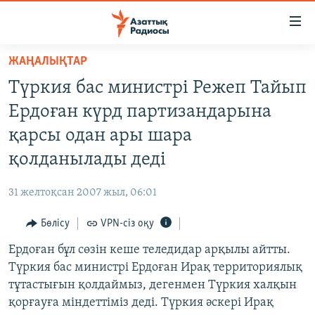
Accessibility
links
Skip
ЖАҢАЛЫҚТАР
to
ЖАҢАЛЫҚТАР
Түркия бас министрі Режеп Тайып
main
САЯСАТ
content
Ердоған күрд партизандарына
AZATTYQTV
Skip
қарсы одан ары шара
to
ҚАҢТАР ОҚИҒАСЫ
қолданылады деді
main
АДАМ ҚҰҚЫҚТАРЫ
Navigation
31 желтоқсан 2007 жыл, 06:01
Skip
ӘЛЕУМЕТ
to
Бөлісу
VPN-сіз оқу
ӘЛЕМ
Search
Ердоған бұл сөзін кеше теледидар арқылы айтты.
АРНАЙЫ ЖОБАЛАР
Түркия бас министрі Ердоған Ирақ территориялық
тұтастығын қолдаймыз, дегенмен Түркия халқын
Русский
қорғауға міндеттіміз деді. Түркия әскері Ирақ