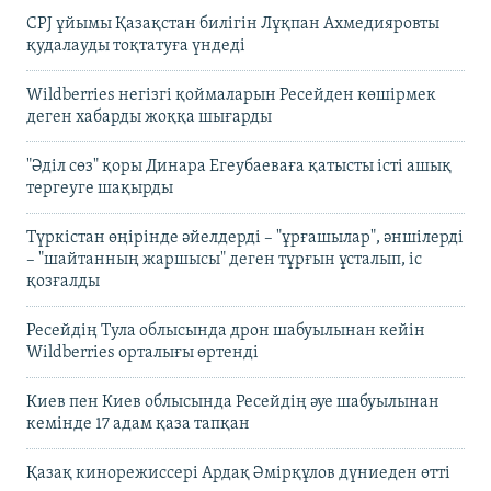
CPJ ұйымы Қазақстан билігін Лұқпан Ахмедияровты
қудалауды тоқтатуға үндеді
Wildberries негізгі қоймаларын Ресейден көшірмек
деген хабарды жоққа шығарды
"Әділ сөз" қоры Динара Егеубаеваға қатысты істі ашық
тергеуге шақырды
Түркістан өңірінде әйелдерді – "ұрғашылар", әншілерді
– "шайтанның жаршысы" деген тұрғын ұсталып, іс
қозғалды
Ресейдің Тула облысында дрон шабуылынан кейін
Wildberries орталығы өртенді
Киев пен Киев облысында Ресейдің әуе шабуылынан
кемінде 17 адам қаза тапқан
Қазақ кинорежиссері Ардақ Әмірқұлов дүниеден өтті