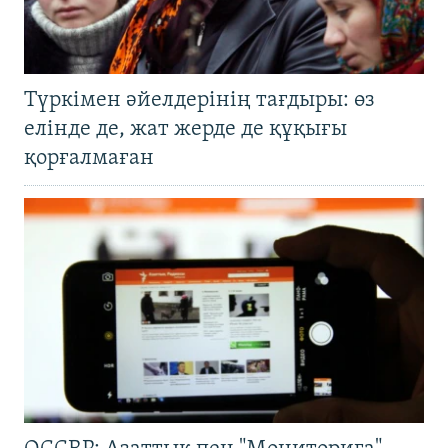
Түркімен әйелдерінің тағдыры: өз
елінде де, жат жерде де құқығы
қорғалмаған