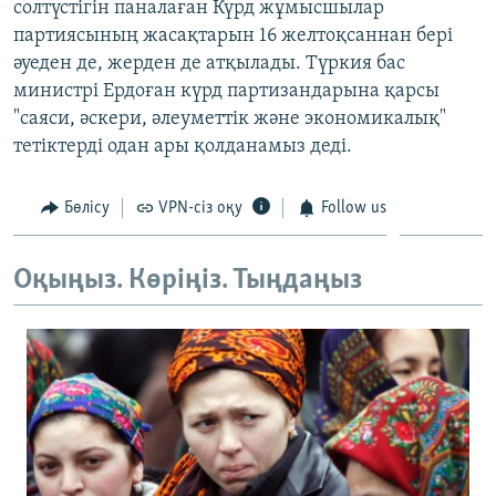
солтүстігін паналаған Күрд жұмысшылар
ЖАЗЫЛЫҢЫЗ
партиясының жасақтарын 16 желтоқсаннан бері
әуеден де, жерден де атқылады. Түркия бас
министрі Ердоған күрд партизандарына қарсы
"саяси, әскери, әлеуметтік және экономикалық"
Басқа тілдерде
тетіктерді одан ары қолданамыз деді.
Бөлісу
VPN-сіз оқу
Follow us
Оқыңыз. Көріңіз. Тыңдаңыз