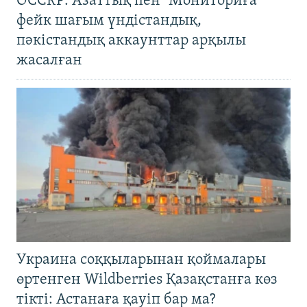
OCCRP: Азаттық пен "Мониториға"
фейк шағым үндістандық,
пәкістандық аккаунттар арқылы
жасалған
Украина соққыларынан қоймалары
өртенген Wildberries Қазақстанға көз
тікті: Астанаға қауіп бар ма?