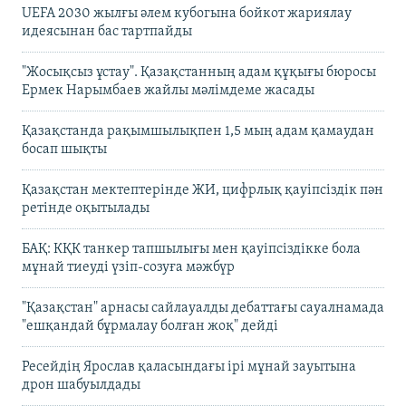
UEFA 2030 жылғы әлем кубогына бойкот жариялау
идеясынан бас тартпайды
"Жосықсыз ұстау". Қазақстанның адам құқығы бюросы
Ермек Нарымбаев жайлы мәлімдеме жасады
Қазақстанда рақымшылықпен 1,5 мың адам қамаудан
босап шықты
Қазақстан мектептерінде ЖИ, цифрлық қауіпсіздік пән
ретінде оқытылады
БАҚ: КҚК танкер тапшылығы мен қауіпсіздікке бола
мұнай тиеуді үзіп-созуға мәжбүр
"Қазақстан" арнасы сайлауалды дебаттағы сауалнамада
"ешқандай бұрмалау болған жоқ" дейді
Ресейдің Ярослав қаласындағы ірі мұнай зауытына
дрон шабуылдады