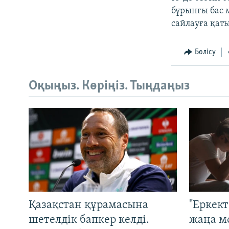
бұрынғы бас 
сайлауға қат
Бөлісу
Оқыңыз. Көріңіз. Тыңдаңыз
Қазақстан құрамасына
"Еркек
шетелдік бапкер келді.
жаңа м