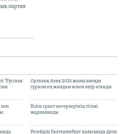
лық партия
і "Русская
Орталық Азия 2025 жылы әлемде
асын
туризм ең жылдам өскен өңір атанды
 пен
Білім грант иегерлерінің тізімі
лы
жарияланды
нында
Ресейдің Екатеринбург қаласында дрон