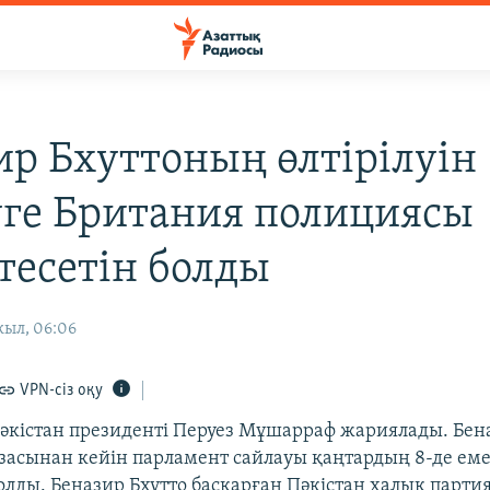
ир Бхуттоның өлтірілуін
уге Британия полициясы
тесетін болды
жыл, 06:06
VPN-сіз оқу
кістан президенті Перуез Мұшарраф жариялады. Бен
засынан кейін парламент сайлауы қаңтардың 8-де ем
болды. Беназир Бхутто басқарған Пәкістан халық парти