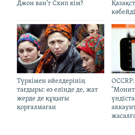
Джон ван’т Схип кім?
Қазақс
көбейді
Түркімен әйелдерінің
OCCRP:
тағдыры: өз елінде де, жат
"Монит
жерде де құқығы
үндіст
қорғалмаған
аккаун
жасалғ