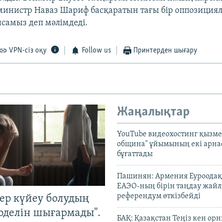
министр Наваз Шариф басқаратын тағы бір оппозиция
ысамыз деп мәлімдеді.
VPN-сіз оқу
Follow us
Принтерден шығару
Жаңалықтар
YouTube видеохостинг қызмет
община" ұйымының екі арн
бұғаттады
Пашинян: Армения Еуроодақ
ЕАЭО-ның бірін таңдау жай
референдум өткізбейді
тер күйеу болудың
оделін шығармады".
БАҚ: Қазақстан Теңіз кен ор