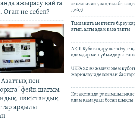
танда ажырасу қайта
экологиялық заң талабы сақ
дейді
. Оған не себеп?
Таиландта мектепте біреу қа
атып, алты адам қаза тапты
АҚШ Кубаға қару жеткізуге қ
адамдар мен ұйымдарға сан
UEFA 2030 жылғы әлем кубог
жариялау идеясынан бас та
 Азаттық пен
ориға" фейк шағым
Қазақстанда рақымшылықпен
андық, пәкістандық
адам қамаудан босап шықты
ттар арқылы
ан