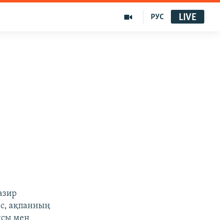
LIVE
РУС
азир
ес, ақпанның
ясы мен