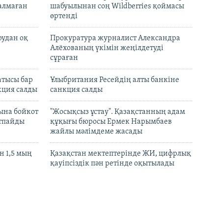
талмаған
шабуылынан соң Wildberries қоймасы
өртенді
рудан оқ
Прокуратура журналист Александра
Алёхованың үкімін жеңілдетуді
сұраған
атысы бар
Ұлыбритания Ресейдің алты банкіне
кция салды
санкция салды
ына бойкот
"Жосықсыз ұстау". Қазақстанның адам
ртпайды
құқығы бюросы Ермек Нарымбаев
жайлы мәлімдеме жасады
 1,5 мың
Қазақстан мектептерінде ЖИ, цифрлық
қауіпсіздік пән ретінде оқытылады