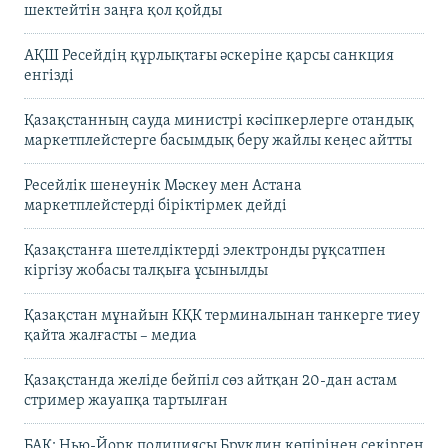
шектейтін заңға қол қойды
АҚШ Ресейдің құрлықтағы әскеріне қарсы санкция
енгізді
Қазақстанның сауда министрі кәсіпкерлерге отандық
маркетплейстерге басымдық беру жайлы кеңес айтты
Ресейлік шенеунік Мәскеу мен Астана
маркетплейстерді біріктірмек дейді
Қазақстанға шетелдіктерді электронды рұқсатпен
кіргізу жобасы талқыға ұсынылды
Қазақстан мұнайын КҚК терминалынан танкерге тиеу
қайта жалғасты – медиа
Қазақстанда желіде бейпіл сөз айтқан 20-дан астам
стример жауапқа тартылған
БАҚ: Нью-Йорк полициясы Бруклин көпірінен секірген