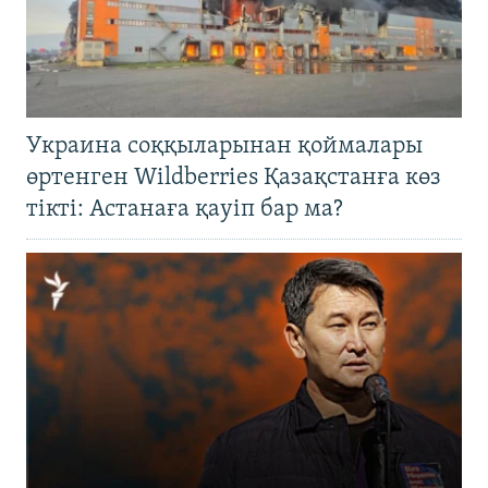
Украина соққыларынан қоймалары
өртенген Wildberries Қазақстанға көз
тікті: Астанаға қауіп бар ма?