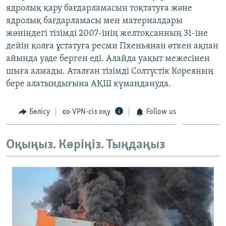
ядролық қару бағдарламасын тоқтатуға және
ЖАЗЫЛЫҢЫЗ
ядролық бағдарламасы мен материалдары
жөніндегі тізімді 2007-інің желтоқсанның 31-іне
дейін қолға ұстатуға ресми Пхеньянан өткен ақпан
Басқа тілдерде
айында уәде берген еді. Алайда уақыт межесінен
шыға алмады. Аталған тізімді Солтүстік Кореяның
бере алатындығына АҚШ күмандануда.
Бөлісу
VPN-сіз оқу
Follow us
Оқыңыз. Көріңіз. Тыңдаңыз