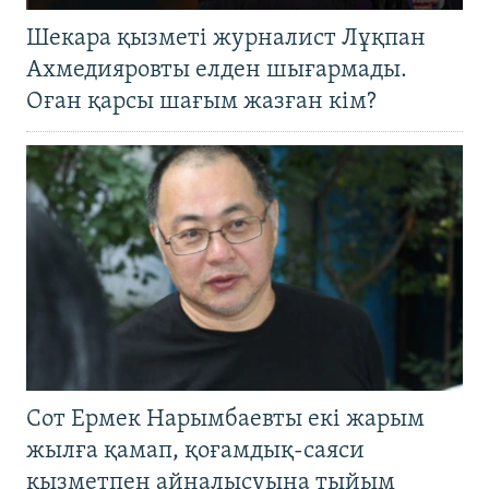
Шекара қызметі журналист Лұқпан
Ахмедияровты елден шығармады.
Оған қарсы шағым жазған кім?
Сот Ермек Нарымбаевты екі жарым
жылға қамап, қоғамдық-саяси
қызметпен айналысуына тыйым