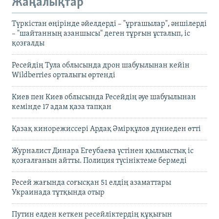
Жаңалықтар
Түркістан өңірінде әйелдерді – "ұрғашылар", әншілерді
– "шайтанның азаншысы" деген тұрғын ұсталып, іс
қозғалды
Ресейдің Тула облысында дрон шабуылынан кейін
Wildberries орталығы өртенді
Киев пен Киев облысында Ресейдің әуе шабуылынан
кемінде 17 адам қаза тапқан
Қазақ кинорежиссері Ардақ Әмірқұлов дүниеден өтті
Журналист Динара Егеубаева үстінен қылмыстық іс
қозғалғанын айтты. Полиция түсініктеме бермеді
Ресей жағында соғысқан 51 елдің азаматтары
Украинада тұтқында отыр
Путин елден кеткен ресейліктердің құқығын