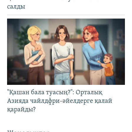
салды
"Қашан бала туасың?": Орталық
Азияда чайлдфри-әйелдерге қалай
қарайды?