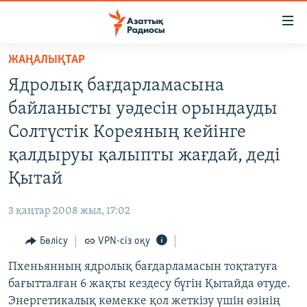
Accessibility
links
Skip
ЖАҢАЛЫҚТАР
to
ЖАҢАЛЫҚТАР
Ядролық бағдарламасына
main
САЯСАТ
content
байланысты уәдесін орындауды
AZATTYQTV
Skip
Солтүстік Кореяның кейінге
to
ҚАҢТАР ОҚИҒАСЫ
қалдыруы қалыпты жағдай, деді
main
АДАМ ҚҰҚЫҚТАРЫ
Navigation
Қытай
Skip
ӘЛЕУМЕТ
to
3 қаңтар 2008 жыл, 17:02
ӘЛЕМ
Search
Бөлісу
VPN-сіз оқу
АРНАЙЫ ЖОБАЛАР
Пхеньянның ядролық бағдарламасын тоқтатуға
Русский
бағытталған 6 жақты кездесу бүгін Қытайда өтуде.
Энергетикалық көмекке қол жеткізу үшін өзінің