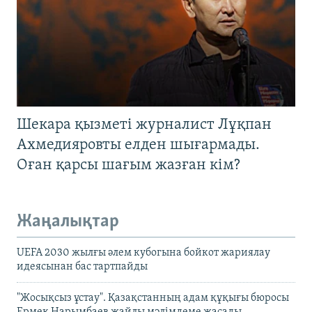
Шекара қызметі журналист Лұқпан
Ахмедияровты елден шығармады.
Оған қарсы шағым жазған кім?
Жаңалықтар
UEFA 2030 жылғы әлем кубогына бойкот жариялау
идеясынан бас тартпайды
"Жосықсыз ұстау". Қазақстанның адам құқығы бюросы
Ермек Нарымбаев жайлы мәлімдеме жасады