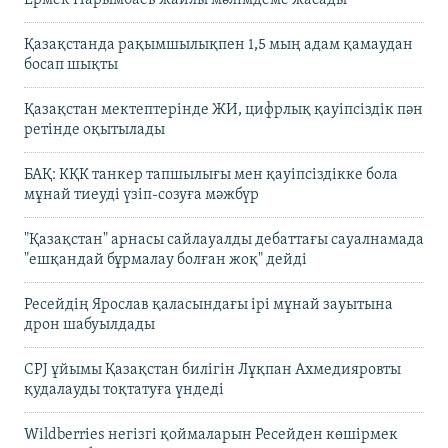
Қазақстанда рақымшылықпен 1,5 мың адам қамаудан
босап шықты
Қазақстан мектептерінде ЖИ, цифрлық қауіпсіздік пән
ретінде оқытылады
БАҚ: КҚК танкер тапшылығы мен қауіпсіздікке бола
мұнай тиеуді үзіп-созуға мәжбүр
"Қазақстан" арнасы сайлауалды дебаттағы сауалнамада
"ешқандай бұрмалау болған жоқ" дейді
Ресейдің Ярослав қаласындағы ірі мұнай зауытына
дрон шабуылдады
CPJ ұйымы Қазақстан билігін Лұқпан Ахмедияровты
қудалауды тоқтатуға үндеді
Wildberries негізгі қоймаларын Ресейден көшірмек