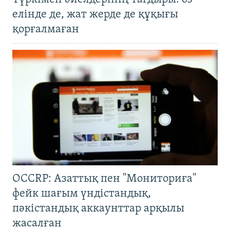
елінде де, жат жерде де құқығы
қорғалмаған
OCCRP: Азаттық пен "Мониториға"
фейк шағым үндістандық,
пәкістандық аккаунттар арқылы
жасалған