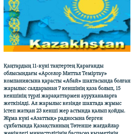
ЖАЗЫЛЫҢЫЗ
Басқа тілдерде
Қаңтардың 11-күні таңтертең Қарағанды
облысындағы «Арселор Миттал Теміртау»
компаниясына қарасты «Абай» шахтасында болған
жарылыс салдарынан 7 кеншінің қаза болып, 15
кеншінің түрлі жарақаттармен ауруханаларға
жеткізілді. Ал жарылыс кезінде шахтада жұмыс
істеп жатқан 23 кенші жер астында қалып қойды.
Жұма күні «Азаттық» радиосына берген
сұхбатында Қазақстанның Төтенше жағдайлар
жөніндегі министрлігінің баспасөз қызметінің