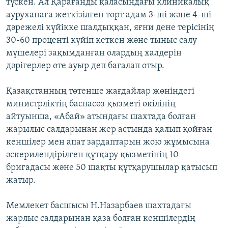
түскен. Ал Қарағанды қаласындағы клиникалық
ауруханаға жеткізілген төрт адам 3-ші және 4-ші
дәрежелі күйікке шалдыққан, яғни дене терісінің
30-60 проценті күйіп кеткен және тыныс салу
мүшелері зақымданған олардың халдерін
дәрігерлер өте ауыр деп бағалап отыр.
Қазақстанның төтенше жағдайлар жөніндегі
министрліктің баспасөз қызметі өкілінің
айтуынша, «Абай» атындағы шахтада болған
жарылыс салдарынан жер астында қалып қойған
кеншілер мен апат зардаптарын жою жұмысына
әскерилендірілген құтқару қызметінің 10
бригадасы және 50 шақты құтқарушылар қатысып
жатыр.
Мемлекет басшысы Н.Назарбаев шахтадағы
жарлыс салдарынан қаза болған кеншілердің