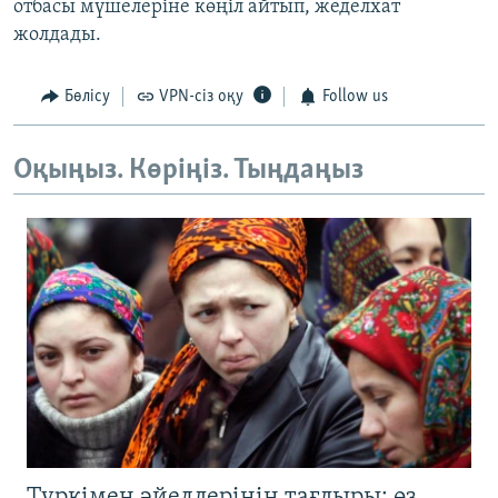
отбасы мүшелеріне көңіл айтып, жеделхат
жолдады.
Бөлісу
VPN-сіз оқу
Follow us
Оқыңыз. Көріңіз. Тыңдаңыз
Түркімен әйелдерінің тағдыры: өз