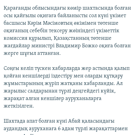
Қарағанды облысындағы көмір шахтасында болған
осы қайғылы оқиғаға байланысты сол күні үкімет
басшысы Кәрім Мәсімовтың өкімімен төтенше
оқиғаның себебін тексеру жөініндегі үкіметтік
комиссия құрылып, Қазақстанның төтенше
жағдайлар министрі Владимир Божко оқиға болған
жерге шұғыл аттанған.
Соңғы келіп түскен хабарларда жер астында қалып
қойған кеншілерді іздестіру мен оларды құтқару
жұмыстарының жүріп жатқаны хабарланды. Ал
жарылыс салдарынан түрлі деңгейдегі күйік,
жарақат алған кеншілер ауруханаларға
жеткізілген.
Шахтада апат болған күні Абай қаласындағы
аудандық ауруханаға 6 адам түрлі жарақаттармен