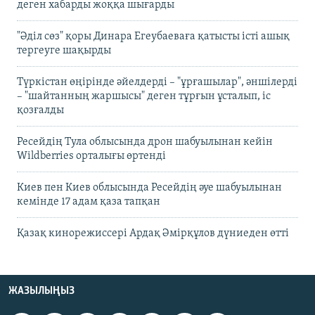
деген хабарды жоққа шығарды
"Әділ сөз" қоры Динара Егеубаеваға қатысты істі ашық
тергеуге шақырды
Түркістан өңірінде әйелдерді – "ұрғашылар", әншілерді
– "шайтанның жаршысы" деген тұрғын ұсталып, іс
қозғалды
Ресейдің Тула облысында дрон шабуылынан кейін
Wildberries орталығы өртенді
Киев пен Киев облысында Ресейдің әуе шабуылынан
кемінде 17 адам қаза тапқан
Қазақ кинорежиссері Ардақ Әмірқұлов дүниеден өтті
ЖАЗЫЛЫҢЫЗ