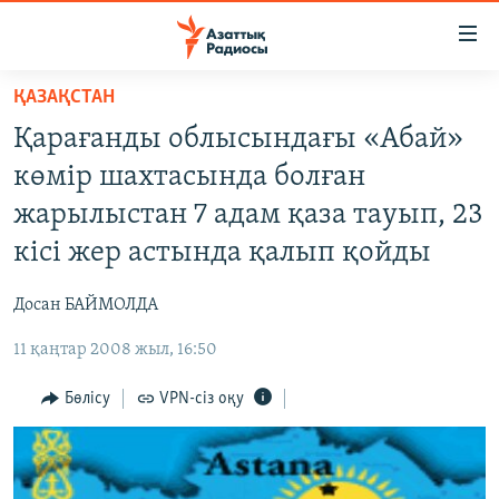
Accessibility
links
Skip
ҚАЗАҚСТАН
to
ЖАҢАЛЫҚТАР
Қарағанды облысындағы «Абай»
main
САЯСАТ
content
көмір шахтасында болған
AZATTYQTV
Skip
жарылыстан 7 адам қаза тауып, 23
to
ҚАҢТАР ОҚИҒАСЫ
кісі жер астында қалып қойды
main
АДАМ ҚҰҚЫҚТАРЫ
Navigation
Досан БАЙМОЛДА
Skip
ӘЛЕУМЕТ
to
11 қаңтар 2008 жыл, 16:50
ӘЛЕМ
Search
АРНАЙЫ ЖОБАЛАР
Бөлісу
VPN-сіз оқу
Русский