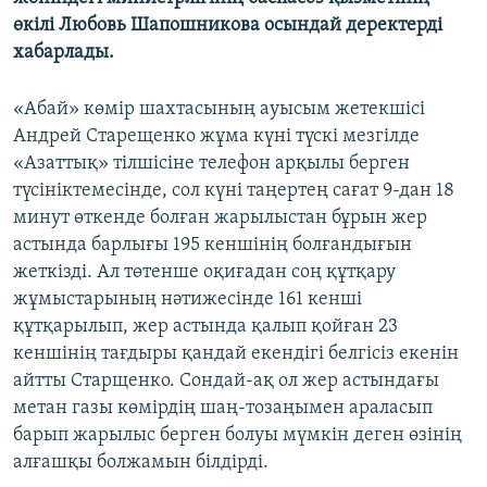
өкілі Любовь Шапошникова осындай деректерді
хабарлады.
«Абай» көмір шахтасының ауысым жетекшісі
Андрей Старещенко жұма күні түскі мезгілде
«Азаттық» тілшісіне телефон арқылы берген
түсініктемесінде, сол күні таңертең сағат 9-дан 18
минут өткенде болған жарылыстан бұрын жер
астында барлығы 195 кеншінің болғандығын
жеткізді. Ал төтенше оқиғадан соң құтқару
жұмыстарының нәтижесінде 161 кенші
құтқарылып, жер астында қалып қойған 23
кеншінің тағдыры қандай екендігі белгісіз екенін
айтты Старщенко. Сондай-ақ ол жер астындағы
метан газы көмірдің шаң-тозаңымен араласып
барып жарылыс берген болуы мүмкін деген өзінің
алғашқы болжамын білдірді.