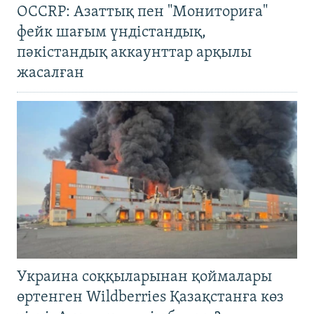
OCCRP: Азаттық пен "Мониториға"
фейк шағым үндістандық,
пәкістандық аккаунттар арқылы
жасалған
Украина соққыларынан қоймалары
өртенген Wildberries Қазақстанға көз