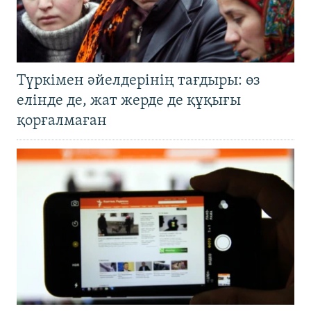
Түркімен әйелдерінің тағдыры: өз
елінде де, жат жерде де құқығы
қорғалмаған