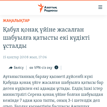
Accessibility
links
Skip
ЖАҢАЛЫҚТАР
to
ЖАҢАЛЫҚТАР
Қабул қонақ үйіне жасалған
main
САЯСАТ
content
шабуылға қатысты екі күдікті
AZATTYQTV
Skip
ұсталды
to
ҚАҢТАР ОҚИҒАСЫ
main
15 қаңтар 2008 жыл, 17:06
АДАМ ҚҰҚЫҚТАРЫ
Navigation
Skip
Бөлісу
VPN-сіз оқу
ӘЛЕУМЕТ
to
Ауғаныстанның барлау қызметі дүйсенбі күні
ӘЛЕМ
Search
Қабулда қонақ үйге жасалған шабуылға қатысы бар
АРНАЙЫ ЖОБАЛАР
деген күдікпен екі адамды ұстады. Елдің Ішкі істер
министрлігі Серена қонақ үйіне болған шабуылдан
Русский
кемінде 7 адам қаза тапты, оның 3-і шетелдік деп
отыр. Барлау қызметінің басшысы Амруллах