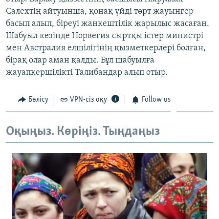
ЖАЗЫЛЫҢЫЗ
Салехтің айтуынша, қонақ үйді төрт жауынгер
басып алып, біреуі жанкештілік жарылыс жасаған.
Шабуыл кезінде Норвегия сыртқы істер министрі
мен Австралия елшілігінің қызметкерлері болған,
Басқа тілдерде
бірақ олар аман қалды. Бұл шабуылға
жауапкершілікті Талибандар алып отыр.
Бөлісу
VPN-сіз оқу
Follow us
Оқыңыз. Көріңіз. Тыңдаңыз