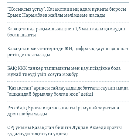
"Жосықсыз ұстау". Қазақстанның адам құқығы бюросы
Ермек Нарымбаев жайлы мәлімдеме жасады
Қазақстанда рақымшылықпен 1,5 мың адам қамаудан
босап шықты
Қазақстан мектептерінде ЖИ, цифрлық қауіпсіздік пән
ретінде оқытылады
БАҚ: КҚК танкер тапшылығы мен қауіпсіздікке бола
мұнай тиеуді үзіп-созуға мәжбүр
"Қазақстан" арнасы сайлауалды дебаттағы сауалнамада
"ешқандай бұрмалау болған жоқ" дейді
Ресейдің Ярослав қаласындағы ірі мұнай зауытына
дрон шабуылдады
CPJ ұйымы Қазақстан билігін Лұқпан Ахмедияровты
қудалауды тоқтатуға үндеді