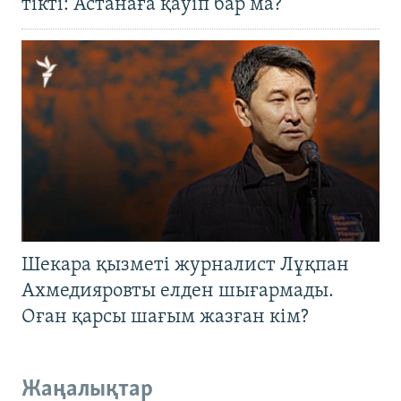
тікті: Астанаға қауіп бар ма?
Шекара қызметі журналист Лұқпан
Ахмедияровты елден шығармады.
Оған қарсы шағым жазған кім?
Жаңалықтар