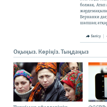
болмақ. Атап
жәрдемақылар
Бернанки дағ
шапшаң атқар
Бөлісу
Оқыңыз. Көріңіз. Тыңдаңыз