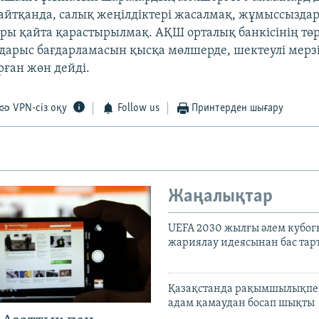
 айтқанда, салық жеңілдіктері жасалмақ, жұмыссызда
ы қайта қарастырылмақ. АҚШ орталық банкісінің тө
дарыс бағдарламасын қысқа мөлшерде, шектеулі мерз
ған жөн дейді.
VPN-сіз оқу
Follow us
Принтерден шығару
Жаңалықтар
UEFA 2030 жылғы әлем кубог
жариялау идеясынан бас та
Қазақстанда рақымшылықпен
адам қамаудан босап шықты