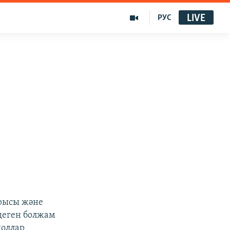
LIVE
РУС
рысы және
деген болжам
доллар