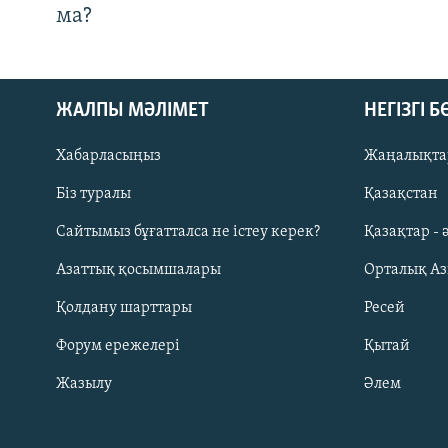
ма?
ЖАЛПЫ МӘЛІМЕТ
НЕГІЗГІ 
Хабарласыңыз
Жаңалықта
Біз туралы
Қазақстан
Русский
Сайтымыз бұғатталса не істеу керек?
Қазақтар - 
Азаттық қосымшалары
Орталық А
ЖАЗЫЛЫҢЫЗ
Қолдану шарттары
Ресей
Форум ережелері
Қытай
Жазылу
Әлем
Басқа тілдерде