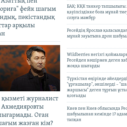
 Азаттық пен
БАҚ: КҚК танкер тапшылығы
ориға" фейк шағым
қауіпсіздікке бола мұнай тиеу
андық, пәкістандық
созуға мәжбүр
ттар арқылы
Ресейдің Ярослав қаласындағ
ан
мұнай зауытына дрон шабуы
Wildberries негізгі қоймала
Ресейден көшірмек деген ха
жоққа шығарды
Түркістан өңірінде әйелдерді
"ұрғашылар", әншілерді – "
жаршысы" деген тұрғын ұстал
қозғалды
 қызметі журналист
 Ахмедияровты
Киев пен Киев облысында Рес
шығармады. Оған
шабуылынан кемінде 17 адам
тапқан
шағым жазған кім?