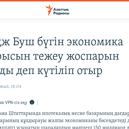
ж Буш бүгін экономика
рысын тежеу жоспарын
ды деп күтіліп отыр
жыл, 18:04
VPN-сіз оқу
ама Штаттарында ипотекалық несие базарының дағда
зарының құлдырауы жалпы экономиканы бәсеңдетеді 
мшілігі ұсынатын шаралардың мөлшері 150 миллиард 