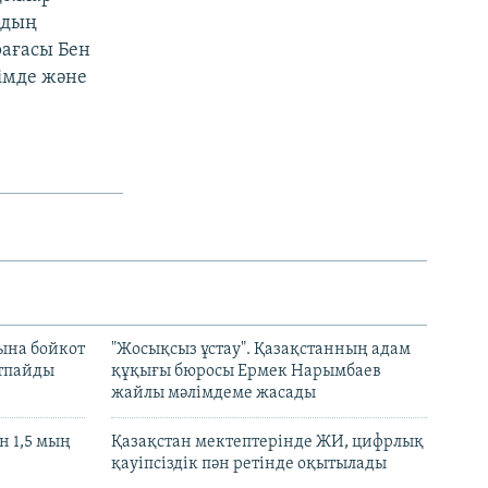
рдың
рағасы Бен
імде және
ына бойкот
"Жосықсыз ұстау". Қазақстанның адам
ртпайды
құқығы бюросы Ермек Нарымбаев
жайлы мәлімдеме жасады
 1,5 мың
Қазақстан мектептерінде ЖИ, цифрлық
қауіпсіздік пән ретінде оқытылады