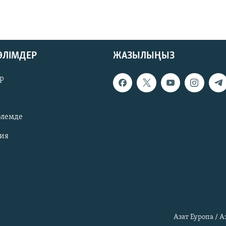
БӨЛІМДЕР
ЖАЗЫЛЫҢЫЗ
р
әлемде
зия
Азат Еуропа / 