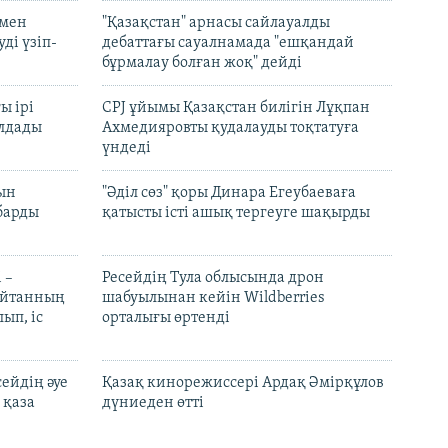
 мен
"Қазақстан" арнасы сайлауалды
ді үзіп-
дебаттағы сауалнамада "ешқандай
бұрмалау болған жоқ" дейді
ы ірі
CPJ ұйымы Қазақстан билігін Лұқпан
лдады
Ахмедияровты қудалауды тоқтатуға
үндеді
рын
"Әділ сөз" қоры Динара Егеубаеваға
барды
қатысты істі ашық тергеуге шақырды
 –
Ресейдің Тула облысында дрон
шайтанның
шабуылынан кейін Wildberries
ып, іс
орталығы өртенді
ейдің әуе
Қазақ кинорежиссері Ардақ Әмірқұлов
 қаза
дүниеден өтті