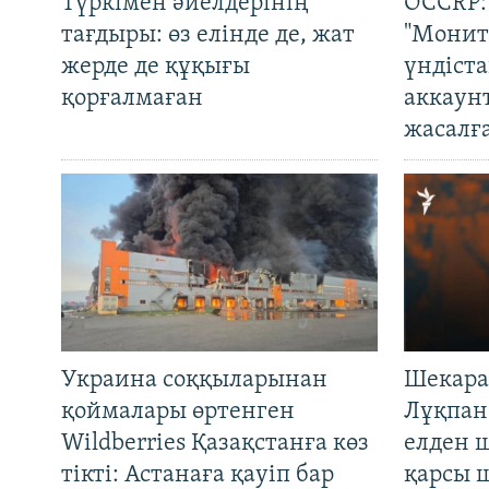
Түркімен әйелдерінің
OCCRP:
тағдыры: өз елінде де, жат
"Монит
жерде де құқығы
үндіст
қорғалмаған
аккаун
жасалғ
Украина соққыларынан
Шекара
қоймалары өртенген
Лұқпан
Wildberries Қазақстанға көз
елден 
тікті: Астанаға қауіп бар
қарсы 