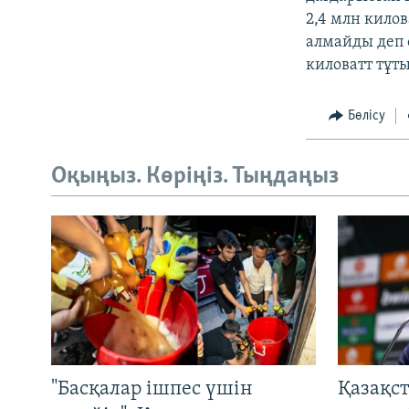
2,4 млн килов
алмайды деп 
киловатт тұт
Бөлісу
Оқыңыз. Көріңіз. Тыңдаңыз
"Басқалар ішпес үшін
Қазақс