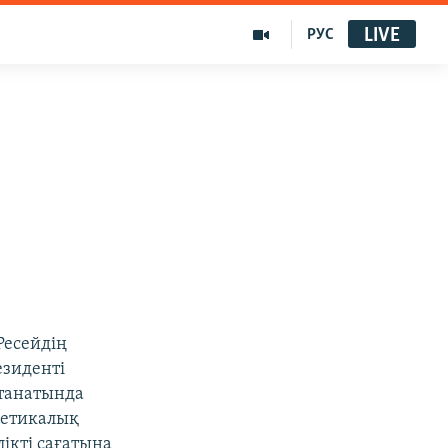
LIVE
РУС
Ресейдің
езиденті
лтанатында
гетикалық
ікті сағатына