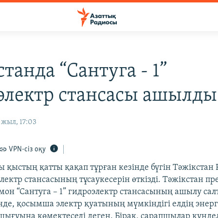
танда “Сантуга - 1”
электр стансасы ашылды
жыл, 17:03
VPN-сіз оқу
ы қыстың қатты қақап тұрған кезінде бүгін Тәжікстан 
лектр стансасының тұсаукесерін өткізді. Тәжікстан пр
он “Сантуга – 1” гидроэлектр стансасының ашылу са
інде, қосымша электр қуатының мүмкіндігі елдің энер
шығуына көмектеседі деген. Бірақ, сарапшылар күндел