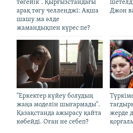
төгейік". Қырғызстандағы
шетелді
арақ төгу челленджі: Ақша
Джон ва
шашу ма әлде
жамандықпен күрес пе?
"Еркектер күйеу болудың
Түркім
жаңа моделін шығармады".
тағдыры
Қазақстанда ажырасу қайта
жерде 
көбейді. Оған не себеп?
қорғал