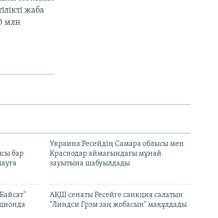
ілікті жаба
0 млн
н
Украина Ресейдің Самара облысы мен
сы бар
Краснодар аймағындағы мұнай
ауға
зауытына шабуылдады
Байсат"
АҚШ сенаты Ресейге санкция салатын
кционда
"Линдси Грэм заң жобасын" мақұлдады