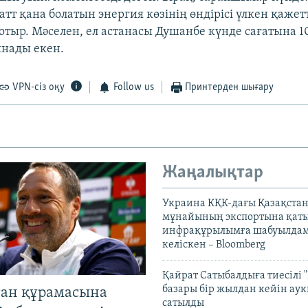
атт қана болатын энергия көзінің өндірісі үлкен қажетт
отыр. Мәселен, ел астанасы Душанбе күнде сағатына 1
ынады екен.
VPN-сіз оқу
Follow us
Принтерден шығару
Жаңалықтар
Украина КҚК-дағы Қазақста
мұнайының экспортына қаты
инфрақұрылымға шабуылдам
келіскен – Bloomberg
Қайрат Сатыбалдыға тиесілі "
базары бір жылдан кейін ау
тан құрамасына
сатылды