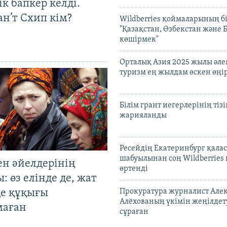
к бапкер келді.
н’т Схип кім?
Wildberries қоймаларының бі
"Қазақстан, Өзбекстан және 
көшірмек"
Орталық Азия 2025 жылы әл
туризм ең жылдам өскен өңі
Білім грант иегерлерінің тізі
жарияланды
Ресейдің Екатеринбург қала
шабуылынан соң Wildberries
ен әйелдерінің
өртенді
: өз елінде де, жат
де құқығы
Прокуратура журналист Але
Алёхованың үкімін жеңілдет
маған
сұраған