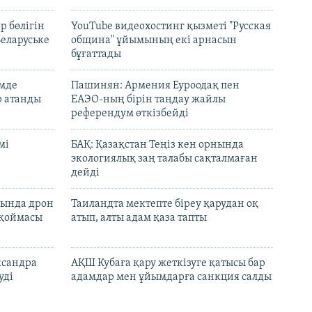
р бөлігін
YouTube видеохостинг қызметі "Русская
Беларуське
община" ұйымының екі арнасын
бұғаттады
емде
Пашинян: Армения Еуроодақ пен
р атанды
ЕАЭО-ның бірін таңдау жайлы
референдум өткізбейді
мі
БАҚ: Қазақстан Теңіз кен орнында
экологиялық заң талабы сақталмаған
дейді
сында дрон
Таиландта мектепте біреу қарудан оқ
 қоймасы
атып, алты адам қаза тапты
ксандра
АҚШ Кубаға қару жеткізуге қатысы бар
уді
адамдар мен ұйымдарға санкция салды