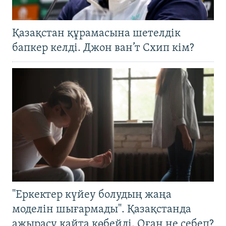
Қазақстан құрамасына шетелдік
бапкер келді. Джон ван’т Схип кім?
"Еркектер күйеу болудың жаңа
моделін шығармады". Қазақстанда
ажырасу қайта көбейді. Оған не себеп?