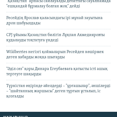
"Қазақстан" арнасы сайлауалды дебаттағы сауалнамада
"ешқандай бұрмалау болған жоқ" дейді
Ресейдің Ярослав қаласындағы ірі мұнай зауытына
дрон шабуылдады
CPJ ұйымы Қазақстан билігін Лұқпан Ахмедияровты
қудалауды тоқтатуға үндеді
Wildberries негізгі қоймаларын Ресейден көшірмек
деген хабарды жоққа шығарды
"Әділ сөз" қоры Динара Егеубаеваға қатысты істі ашық
тергеуге шақырды
Түркістан өңірінде әйелдерді – "ұрғашылар", әншілерді
– "шайтанның жаршысы" деген тұрғын ұсталып, іс
қозғалды