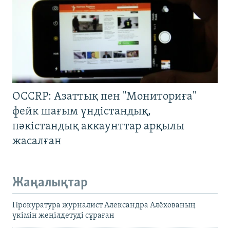
OCCRP: Азаттық пен "Мониториға"
фейк шағым үндістандық,
пәкістандық аккаунттар арқылы
жасалған
Жаңалықтар
Прокуратура журналист Александра Алёхованың
үкімін жеңілдетуді сұраған