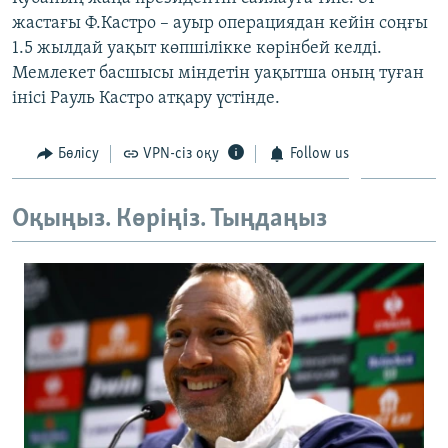
ЖАЗЫЛЫҢЫЗ
жастағы Ф.Кастро – ауыр операциядан кейін соңғы
1.5 жылдай уақыт көпшілікке көрінбей келді.
Мемлекет басшысы міндетін уақытша оның туған
інісі Рауль Кастро атқару үстінде.
Басқа тілдерде
Бөлісу
VPN-сіз оқу
Follow us
Оқыңыз. Көріңіз. Тыңдаңыз