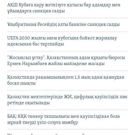
АҚШ Кубаға қару жеткізуге қатысы бар адамдар мен
ұйымдарға санкция салды
Ұлыбритания Ресейдің алты банкіне санкция салды
UEFA 2030 жылғы әлем кубогына бойкот жариялау
идеясынан бас тартпайды
"Жосықсыз ұстау". Қазақстанның адам құқығы бюросы
Ермек Нарымбаев жайлы мәлімдеме жасады
Қазақстанда рақымшылықпен 1,5 мың адам қамаудан
босап шықты
Қазақстан мектептерінде ЖИ, цифрлық қауіпсіздік пән
ретінде оқытылады
БАҚ: КҚК танкер тапшылығы мен қауіпсіздікке бола
мұнай тиеуді үзіп-созуға мәжбүр