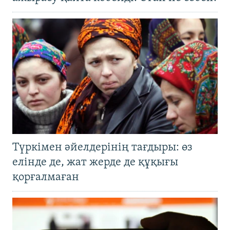
Түркімен әйелдерінің тағдыры: өз
елінде де, жат жерде де құқығы
қорғалмаған