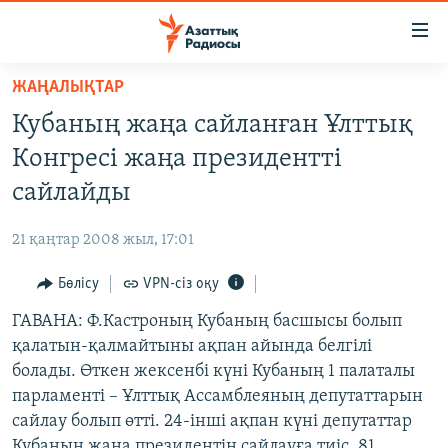
Accessibility
links
Skip
ЖАҢАЛЫҚТАР
to
ЖАҢАЛЫҚТАР
Кубаның жаңа сайланған Ұлттық
main
САЯСАТ
content
Конгресі жаңа президентті
AZATTYQTV
Skip
сайлайды
to
ҚАҢТАР ОҚИҒАСЫ
main
21 қаңтар 2008 жыл, 17:01
АДАМ ҚҰҚЫҚТАРЫ
Navigation
Skip
Бөлісу
VPN-сіз оқу
ӘЛЕУМЕТ
to
ГАВАНА: Ф.Кастроның Кубаның басшысы болып
ӘЛЕМ
Search
қалатын-қалмайтыны ақпан айында белгілі
АРНАЙЫ ЖОБАЛАР
болады. Өткен жексенбі күні Кубаның 1 палаталы
парламенті – Ұлттық Ассамблеяның депутаттарын
Русский
сайлау болып өтті. 24-інші ақпан күні депутаттар
Кубаның жаңа президентін сайлауға тиіс. 81