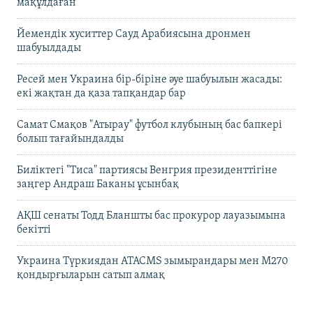
мақұлдаған
Йемендік хуситтер Сауд Арабиясына дронмен
шабуылдады
Ресей мен Украина бір-біріне әуе шабуылын жасады:
екі жақтан да қаза тапқандар бар
Самат Смақов "Атырау" футбол клубының бас бапкері
болып тағайындалды
Биліктегі "Тиса" партиясы Венгрия президенттігіне
заңгер Андраш Баканы ұсынбақ
АҚШ сенаты Тодд Бланшты бас прокурор лауазымына
бекітті
Украина Түркиядан ATACMS зымырандары мен M270
қондырғыларын сатып алмақ