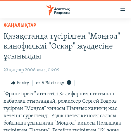
Accessibility
links
Skip
ЖАҢАЛЫҚТАР
to
ЖАҢАЛЫҚТАР
Қазақстанда түсірілген "Моңғол"
main
САЯСАТ
content
кинофильмі "Оскар" жүлдесіне
AZATTYQTV
Skip
ұсынылды
to
ҚАҢТАР ОҚИҒАСЫ
main
23 қаңтар 2008 жыл, 06:09
АДАМ ҚҰҚЫҚТАРЫ
Navigation
Skip
Бөлісу
VPN-сіз оқу
ӘЛЕУМЕТ
to
"Франс пресс" агенттігі Калифорния штатынан
ӘЛЕМ
Search
хабарлап отырғандай, режиссер Сергей Бодров
АРНАЙЫ ЖОБАЛАР
түсірген "Моңғол" киносы Шыңғыс ханның жас
кезеңін суреттейді. Үздік шетел киносы саласы
Русский
бойынша ұсынылған "Моңғол" киносы Польшада
түсірілген "Катынь", Ресейде түсірілген "12" және