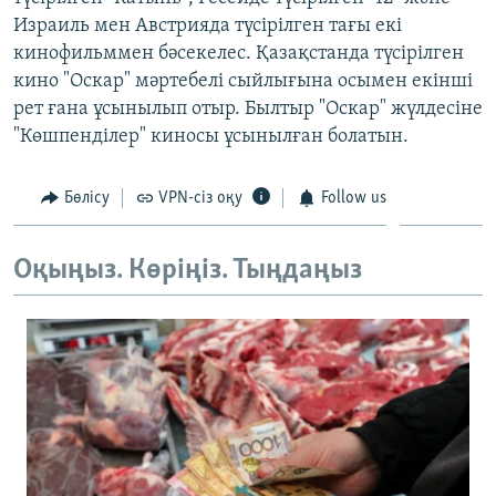
ЖАЗЫЛЫҢЫЗ
Израиль мен Австрияда түсірілген тағы екі
кинофильммен бәсекелес. Қазақстанда түсірілген
кино "Оскар" мәртебелі сыйлығына осымен екінші
рет ғана ұсынылып отыр. Былтыр "Оскар" жүлдесіне
Басқа тілдерде
"Көшпенділер" киносы ұсынылған болатын.
Бөлісу
VPN-сіз оқу
Follow us
Оқыңыз. Көріңіз. Тыңдаңыз