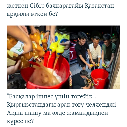
жеткен Сібір балқарағайы Қазақстан
арқылы өткен бе?
"Басқалар ішпес үшін төгейік".
Қырғызстандағы арақ төгу челленджі:
Ақша шашу ма әлде жамандықпен
күрес пе?