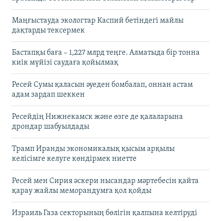
Маңғыстауда экологтар Каспий бетіндегі майлы
дақтарды тексермек
Бастапқы баға – 1,227 млрд теңге. Алматыда бір тонна
киік мүйізі саудаға қойылмақ
Ресей Сумы қаласын әуеден бомбалап, оннан астам
адам зардап шеккен
Ресейдің Нижнекамск және өзге де қалаларына
дрондар шабуылдады
Трамп Иранды экономикалық қысым арқылы
келісімге келуге көндірмек ниетте
Ресей мен Сирия әскери нысандар мәртебесін қайта
қарау жайлы меморандумға қол қойды
Израиль Газа секторының бөлігін қалпына келтіруді