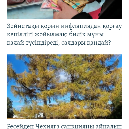
Зейнетақы қорын инфляциядан қорғау
кепілдігі жойылмақ: билік мұны
қалай түсіндіреді, салдары қандай?
Ресейден Чехияға санкцияны айналып