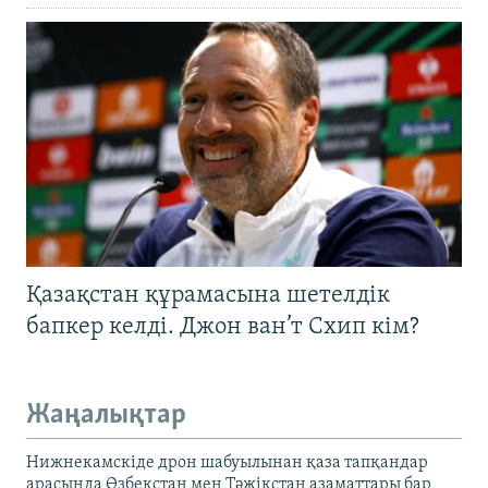
Қазақстан құрамасына шетелдік
бапкер келді. Джон ван’т Схип кім?
Жаңалықтар
Нижнекамскіде дрон шабуылынан қаза тапқандар
арасында Өзбекстан мен Тәжікстан азаматтары бар