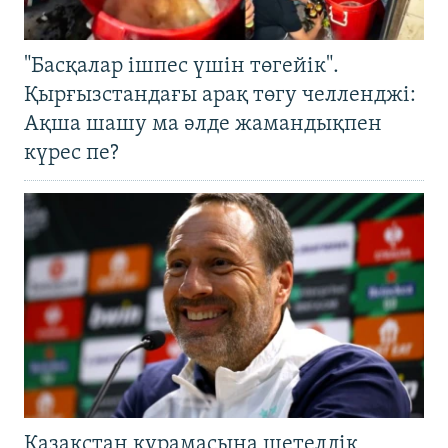
"Басқалар ішпес үшін төгейік".
Қырғызстандағы арақ төгу челленджі:
Ақша шашу ма әлде жамандықпен
күрес пе?
Қазақстан құрамасына шетелдік