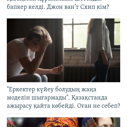
бапкер келді. Джон ван’т Схип кім?
"Еркектер күйеу болудың жаңа
моделін шығармады". Қазақстанда
ажырасу қайта көбейді. Оған не себеп?