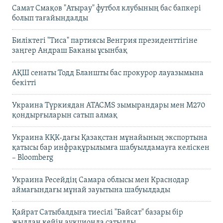
Самат Смақов "Атырау" футбол клубының бас бапкері
болып тағайындалды
Биліктегі "Тиса" партиясы Венгрия президенттігіне
заңгер Андраш Баканы ұсынбақ
АҚШ сенаты Тодд Бланшты бас прокурор лауазымына
бекітті
Украина Түркиядан ATACMS зымырандары мен M270
қондырғыларын сатып алмақ
Украина КҚК-дағы Қазақстан мұнайының экспортына
қатысы бар инфрақұрылымға шабуылдамауға келіскен
– Bloomberg
Украина Ресейдің Самара облысы мен Краснодар
аймағындағы мұнай зауытына шабуылдады
Қайрат Сатыбалдыға тиесілі "Байсат" базары бір
жылдан кейін аукционда сатылды