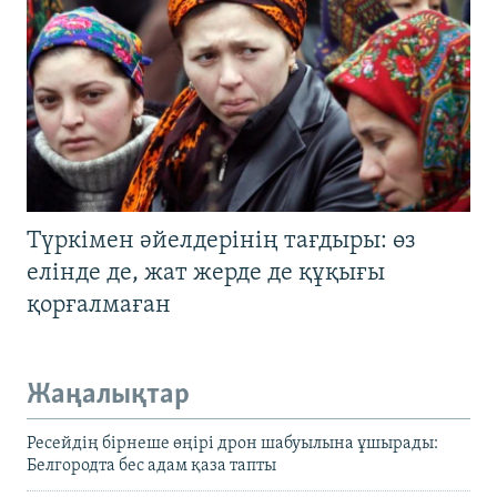
Түркімен әйелдерінің тағдыры: өз
елінде де, жат жерде де құқығы
қорғалмаған
Жаңалықтар
Ресейдің бірнеше өңірі дрон шабуылына ұшырады:
Белгородта бес адам қаза тапты