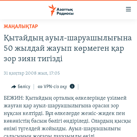
Accessibility
links
Skip
ЖАҢАЛЫҚТАР
to
ЖАҢАЛЫҚТАР
Қытайдың ауыл-шаруашылығына
main
САЯСАТ
content
50 жылдай жауып көрмеген қар
AZATTYQTV
Skip
зор зиян тигізді
to
ҚАҢТАР ОҚИҒАСЫ
main
31 қаңтар 2008 жыл, 17:05
АДАМ ҚҰҚЫҚТАРЫ
Navigation
Skip
Бөлісу
VPN-сіз оқу
ӘЛЕУМЕТ
to
БЕЖИН: Қытайдың орталық өлкелерінде үзілмей
ӘЛЕМ
Search
жауған қар ауыл-шаруашылығына орасан зор
АРНАЙЫ ЖОБАЛАР
нұқсан келтірді. Бұл өлкелерде жеміс-жидек пен
көкөністің басым бөлігі өндіріледі. Олардың қысқы
Русский
өнімі түгелдей жойылды. Ауыл-шаруашылығы
саласының жоғары лауазымды өкілі