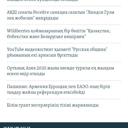
АҚШ сенаты Ресейге санкция салатын "Линдси Грэм
заң жобасын" мақұлдады
Wildberries қоймаларының бір бөлігін "Қазақстан,
Өзбекстан және Беларуське көшірмек"
YouTube видеохостинг қызметі "Русская община"
ұйымының екі арнасын бұғаттады
Орталық Азия 2025 жылы әлемде туризм ең жылдам
өскен өңір атанды
Пашинян: Армения Еуроодақ пен ЕАЭО-ның бірін
таңдау жайлы референдум өткізбейді
Білім грант иегерлерінің тізімі жарияланды