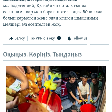
ЖАЗЫЛЫҢЫЗ
мәлімдегендей, Қытайдың орталығында
осыншама қар мен бораған жел соңғы 50 жылда
болып көрмеген және одан келген шығынның
мөлшері әлі есептелген жоқ.
Басқа тілдерде
Бөлісу
VPN-сіз оқу
Follow us
Оқыңыз. Көріңіз. Тыңдаңыз