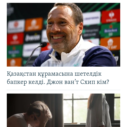
Қазақстан құрамасына шетелдік
бапкер келді. Джон ван’т Схип кім?