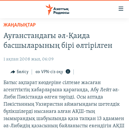
Accessibility
links
Skip
ЖАҢАЛЫҚТАР
to
ЖАҢАЛЫҚТАР
Ауғанстандағы әл-Қаида
main
САЯСАТ
content
басшыларының бірі өлтірілген
AZATTYQTV
Skip
to
1 ақпан 2008 жыл, 06:09
ҚАҢТАР ОҚИҒАСЫ
main
АДАМ ҚҰҚЫҚТАРЫ
Бөлісу
VPN-сіз оқу
Navigation
Skip
ӘЛЕУМЕТ
Батыс ақпарат көздеріне сілтеме жасаған
to
агенттіктің хабарларына қарағанда, Абу Лейт әл-
ӘЛЕМ
Search
Либи Пәкістанда өлген тәрізді. Осы аптада
АРНАЙЫ ЖОБАЛАР
Пәкістанның Уазиристан аймағындағы шетелдік
бүлікшілерді нысанаға алған АҚШ-тың
Русский
зымырандық шабуылында қаза тапқан 13 адаммен
әл-Либидің қазасының байланысты екендігін АҚШ