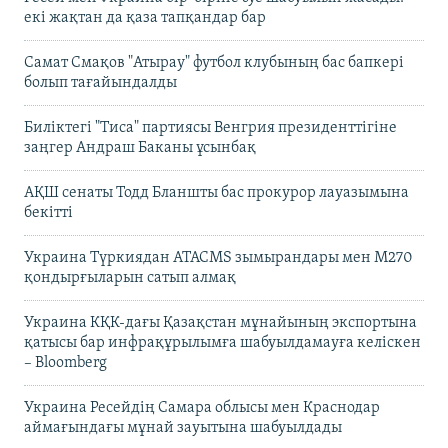
екі жақтан да қаза тапқандар бар
Самат Смақов "Атырау" футбол клубының бас бапкері
болып тағайындалды
Биліктегі "Тиса" партиясы Венгрия президенттігіне
заңгер Андраш Баканы ұсынбақ
АҚШ сенаты Тодд Бланшты бас прокурор лауазымына
бекітті
Украина Түркиядан ATACMS зымырандары мен M270
қондырғыларын сатып алмақ
Украина КҚК-дағы Қазақстан мұнайының экспортына
қатысы бар инфрақұрылымға шабуылдамауға келіскен
– Bloomberg
Украина Ресейдің Самара облысы мен Краснодар
аймағындағы мұнай зауытына шабуылдады