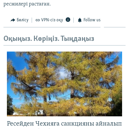
ресмилері растаған.
ЖАЗЫЛЫҢЫЗ
Бөлісу
VPN-сіз оқу
Follow us
Басқа тілдерде
Оқыңыз. Көріңіз. Тыңдаңыз
Ресейден Чехияға санкцияны айналып