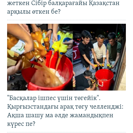
жеткен Сібір балқарағайы Қазақстан
арқылы өткен бе?
"Басқалар ішпес үшін төгейік".
Қырғызстандағы арақ төгу челленджі:
Ақша шашу ма әлде жамандықпен
күрес пе?