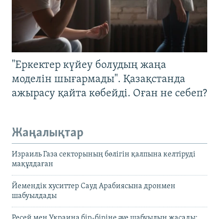
"Еркектер күйеу болудың жаңа
моделін шығармады". Қазақстанда
ажырасу қайта көбейді. Оған не себеп?
Жаңалықтар
Израиль Газа секторының бөлігін қалпына келтіруді
мақұлдаған
Йемендік хуситтер Сауд Арабиясына дронмен
шабуылдады
Ресей мен Украина бір-біріне әуе шабуылын жасады: