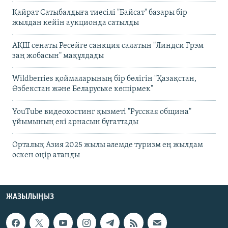
Қайрат Сатыбалдыға тиесілі "Байсат" базары бір
жылдан кейін аукционда сатылды
АҚШ сенаты Ресейге санкция салатын "Линдси Грэм
заң жобасын" мақұлдады
Wildberries қоймаларының бір бөлігін "Қазақстан,
Өзбекстан және Беларуське көшірмек"
YouTube видеохостинг қызметі "Русская община"
ұйымының екі арнасын бұғаттады
Орталық Азия 2025 жылы әлемде туризм ең жылдам
өскен өңір атанды
ЖАЗЫЛЫҢЫЗ