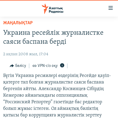
Accessibility
links
Skip
ЖАҢАЛЫҚТАР
to
ЖАҢАЛЫҚТАР
Украина ресейлік журналистке
main
САЯСАТ
content
саяси баспана берді
AZATTYQTV
Skip
to
2 ақпан 2008 жыл, 17:04
ҚАҢТАР ОҚИҒАСЫ
main
АДАМ ҚҰҚЫҚТАРЫ
Бөлісу
VPN-сіз оқу
Navigation
Skip
ӘЛЕУМЕТ
Бүгін Украина ресмилері өздерінің Ресейде қауіп-
to
қатерге тап болған журналистке саяси баспана
ӘЛЕМ
Search
бергенін айтты. Александр Косвинцев Сібірдің
АРНАЙЫ ЖОБАЛАР
Кемерово аймағындағы оппозициялық
“Россииский Репортер” газетінде бас редактор
Русский
болып жұмыс істеген. Ол аймақтық биліктің
қатысы бар коррупцияға журналистік зерттеу