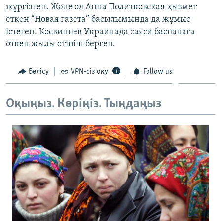
жүргізген. Және ол Анна Политковская қызмет
ЖАЗЫЛЫҢЫЗ
еткен “Новая газета” басылымында да жұмыс
істеген. Косвинцев Украинада саяси баспанаға
өткен жылы өтініш берген.
Басқа тілдерде
Бөлісу
VPN-сіз оқу
Follow us
Оқыңыз. Көріңіз. Тыңдаңыз