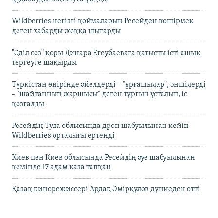
Wildberries негізгі қоймаларын Ресейден көшірмек
деген хабарды жоққа шығарды
"Әділ сөз" қоры Динара Егеубаеваға қатысты істі ашық
тергеуге шақырды
Түркістан өңірінде әйелдерді – "ұрғашылар", әншілерді
– "шайтанның жаршысы" деген тұрғын ұсталып, іс
қозғалды
Ресейдің Тула облысында дрон шабуылынан кейін
Wildberries орталығы өртенді
Киев пен Киев облысында Ресейдің әуе шабуылынан
кемінде 17 адам қаза тапқан
Қазақ кинорежиссері Ардақ Әмірқұлов дүниеден өтті