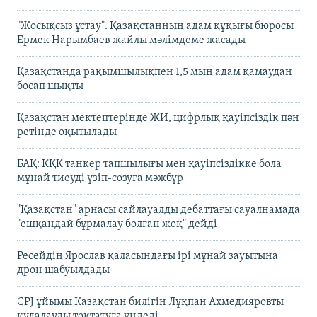
"Жосықсыз ұстау". Қазақстанның адам құқығы бюросы
Ермек Нарымбаев жайлы мәлімдеме жасады
Қазақстанда рақымшылықпен 1,5 мың адам қамаудан
босап шықты
Қазақстан мектептерінде ЖИ, цифрлық қауіпсіздік пән
ретінде оқытылады
БАҚ: КҚК танкер тапшылығы мен қауіпсіздікке бола
мұнай тиеуді үзіп-созуға мәжбүр
"Қазақстан" арнасы сайлауалды дебаттағы сауалнамада
"ешқандай бұрмалау болған жоқ" дейді
Ресейдің Ярослав қаласындағы ірі мұнай зауытына
дрон шабуылдады
CPJ ұйымы Қазақстан билігін Лұқпан Ахмедияровты
қудалауды тоқтатуға үндеді