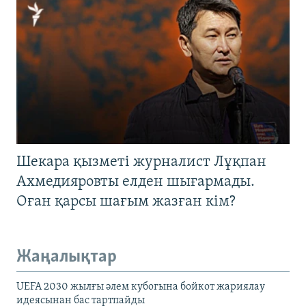
Шекара қызметі журналист Лұқпан
Ахмедияровты елден шығармады.
Оған қарсы шағым жазған кім?
Жаңалықтар
UEFA 2030 жылғы әлем кубогына бойкот жариялау
идеясынан бас тартпайды