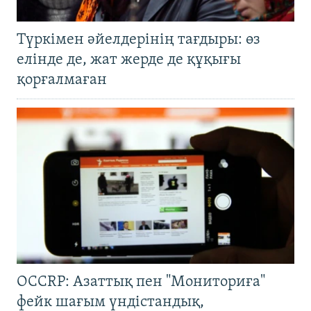
Түркімен әйелдерінің тағдыры: өз
елінде де, жат жерде де құқығы
қорғалмаған
OCCRP: Азаттық пен "Мониториға"
фейк шағым үндістандық,